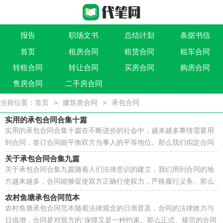
报告
职场文书
总结计划
条据书信
首页
租房合同
租赁合同
租车合同
作文大全
实用文
祝福语
买卖类合同
转租合同
转让合同
买房合同
购房合同
借贷类合同
建筑类合同
劳动类合同
租售类合同
售房合同
二手房合同
>
>
当前位置：
首页
建筑类合同
承包合同
实用的承包合同合集十篇
实用的承包合同合集十篇在不断进步的社会中，越来越多事情需要用
到合同，签订合同能平衡双方当事人的平等地位。那么我们拟定合同
的时候需要注意什么问题呢？以下是小编收集整理的...
关于承包合同合集九篇
关于承包合同合集九篇随着人们法律意识的建立，我们用到合同的地
方越来越多，合同能够促使双方正确行使权力，严格履行义务。那么
我们拟定合同的时候需要注意什么问题呢？下面是小编...
农村鱼塘承包合同范本
农村鱼塘承包合同范本随着法律观念的日渐普及，合同的法律效力与
日俱增，合同是对双方的`保障又是一种约束。那么正式、规范的合同