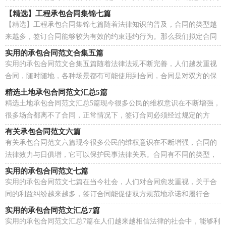
是什么样的呢？下面是小编整理的农村鱼塘承包合...
【精选】工程承包合同集锦七篇
【精选】工程承包合同集锦七篇随着法律知识的普及，合同的类型越
来越多，签订合同能够较为有效的约束违约行为。那么我们拟定合同
的时候需要注意什么问题呢？以下是小编为大家整理...
实用的承包合同范文合集五篇
实用的承包合同范文合集五篇随着法律法规不断完善，人们越发重视
合同，随时随地，各种场景都有可能使用到合同，合同是对双方的保
障又是一种约束。相信大家又在为写合同犯愁了吧，下面...
精选土地承包合同范文汇总5篇
精选土地承包合同范文汇总5篇现今很多公民的维权意识在不断增强，
很多场合都离不了合同，正常情况下，签订合同必须经过规定的方
式。那么制定合同书有什么需要注意的呢？下面是小编...
有关承包合同范文六篇
有关承包合同范文六篇现今很多公民的维权意识在不断增强，合同的
法律效力与日俱增，它可以保护民事法律关系。合同有不同的类型，
当然也有不同的目的，下面是小编为大家收集的承包合...
实用的承包合同范文七篇
实用的承包合同范文七篇在当今社会，人们对合同愈发重视，关于合
同的利益纠纷越来越多，签订合同能促使双方规范地承诺和履行合
作。那么相关的合同到底怎么写呢？下面是小编为大家收...
实用的承包合同范文汇总7篇
实用的承包合同范文汇总7篇在人们越来越相信法律的社会中，能够利