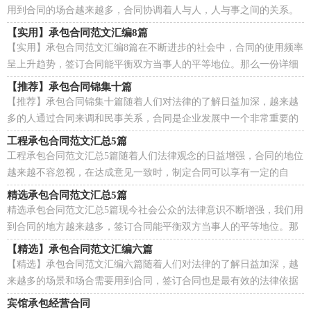
用到合同的场合越来越多，合同协调着人与人，人与事之间的关系。
相信很多朋友都对拟合同感到非常苦恼吧，以下是小...
【实用】承包合同范文汇编8篇
【实用】承包合同范文汇编8篇在不断进步的社会中，合同的使用频率
呈上升趋势，签订合同能平衡双方当事人的平等地位。那么一份详细
的合同要怎么写呢？下面是小编整理的承包合同9篇...
【推荐】承包合同锦集十篇
【推荐】承包合同锦集十篇随着人们对法律的了解日益加深，越来越
多的人通过合同来调和民事关系，合同是企业发展中一个非常重要的
因素。知道吗，写合同可是有方法的哦，以下是小编帮...
工程承包合同范文汇总5篇
工程承包合同范文汇总5篇随着人们法律观念的日益增强，合同的地位
越来越不容忽视，在达成意见一致时，制定合同可以享有一定的自
由。那么常见的合同书是什么样的呢？以下是小编精心...
精选承包合同范文汇总5篇
精选承包合同范文汇总5篇现今社会公众的法律意识不断增强，我们用
到合同的地方越来越多，签订合同能平衡双方当事人的平等地位。那
么大家知道合法的合同书怎么写吗？下面是小编为...
【精选】承包合同范文汇编六篇
【精选】承包合同范文汇编六篇随着人们对法律的了解日益加深，越
来越多的场景和场合需要用到合同，签订合同也是最有效的法律依据
之一。知道吗，写合同可是有方法的哦，以下是小编精...
宾馆承包经营合同