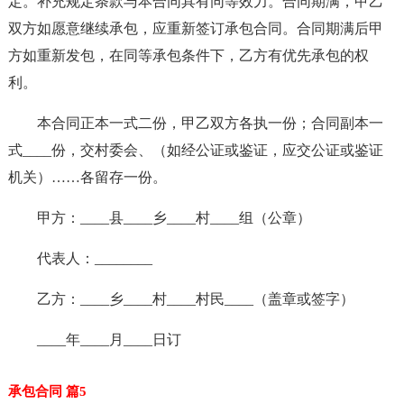
定。补充规定条款与本合同具有同等效力。合同期满，甲乙
双方如愿意继续承包，应重新签订承包合同。合同期满后甲
方如重新发包，在同等承包条件下，乙方有优先承包的权
利。
本合同正本一式二份，甲乙双方各执一份；合同副本一
式____份，交村委会、（如经公证或鉴证，应交公证或鉴证
机关）……各留存一份。
甲方：____县____乡____村____组（公章）
代表人：________
乙方：____乡____村____村民____（盖章或签字）
____年____月____日订
承包合同 篇5