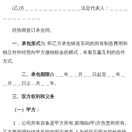
(乙)方＿＿＿＿＿＿＿＿＿＿＿＿法定代表人：＿＿＿＿
＿＿＿＿＿＿＿＿
经协商签订本合同。
一、承包形式
为: 即乙方承包铸造车间的所有制造费用和
独立对外经营向甲方缴纳租金的模式，本着互赢互利的合作
方式.
二、承包期限
自＿＿年＿＿月＿＿日起至＿＿年＿
＿月＿＿日止，共＿＿年。
三、双方权利和义务
（一）甲方：
１．公司所有设备是甲方所有,新增由(甲)方负责和所有,
乙方要管理好铸造车间的固定资产,人为损坏应照当前价格赔