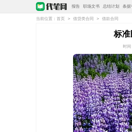
报告
职场文书
总结计划
条据
>
>
当前位置：
首页
借贷类合同
借款合同
标准
时间：2