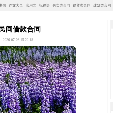
书信
作文大全
实用文
祝福语
买卖类合同
借贷类合同
建筑类合同
民间借款合同
026-07-08 15:22:18