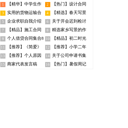
【精华】中学生作
【热门】设计合同
1
2
文400字四篇
模板集合5篇
实用的货物运输合
【精选】春天写景
3
4
同模板五篇
作文400字四篇
企业求职自我介绍
关于开会迟到检讨
5
6
12篇
书范文锦集9篇
【精品】施工合同
精选家乡写景的作
7
8
范文汇总9篇
文锦集十篇
个人借贷合同集合8
【精品】初二时光
9
10
篇
作文汇总五篇
【推荐】《简爱》
【推荐】小学二年
11
12
读书笔记
级作文合集八篇
【推荐】个人原因
关于公司申请书集
13
14
的辞职报告汇编九篇
锦七篇
商家代表发言稿
【热门】暑假周记
15
16
九篇