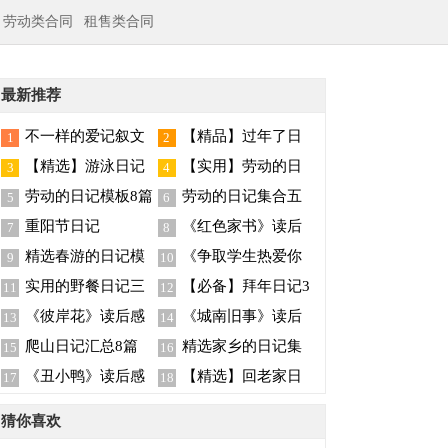
劳动类合同
租售类合同
最新推荐
不一样的爱记叙文
【精品】过年了日
1
2
(集锦15篇)
记四篇
【精选】游泳日记
【实用】劳动的日
3
4
汇编三篇
记四篇
劳动的日记模板8篇
劳动的日记集合五
5
6
篇
重阳节日记
《红色家书》读后
7
8
感
精选春游的日记模
《争取学生热爱你
9
10
板6篇
的学科》读后感
实用的野餐日记三
【必备】拜年日记3
11
12
篇
篇
《彼岸花》读后感
《城南旧事》读后
13
14
感汇编15篇
爬山日记汇总8篇
精选家乡的日记集
15
16
锦8篇
《丑小鸭》读后感
【精选】回老家日
17
18
15篇
记3篇
猜你喜欢