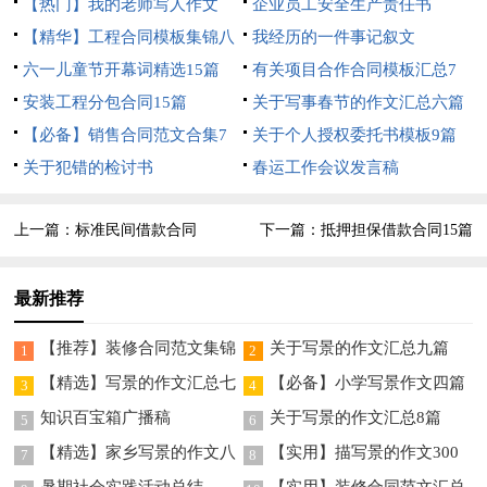
【热门】我的老师写人作文
企业员工安全生产责任书
300字3篇
【精华】工程合同模板集锦八
我经历的一件事记叙文
篇
六一儿童节开幕词精选15篇
有关项目合作合同模板汇总7
安装工程分包合同15篇
篇
关于写事春节的作文汇总六篇
【必备】销售合同范文合集7
关于个人授权委托书模板9篇
篇
关于犯错的检讨书
春运工作会议发言稿
上一篇：
标准民间借款合同
下一篇：
抵押担保借款合同15篇
最新推荐
【推荐】装修合同范文集锦
关于写景的作文汇总九篇
1
2
9篇
【精选】写景的作文汇总七
【必备】小学写景作文四篇
3
4
篇
知识百宝箱广播稿
关于写景的作文汇总8篇
5
6
【精选】家乡写景的作文八
【实用】描写景的作文300
7
8
篇
字九篇
暑期社会实践活动总结
【实用】装修合同范文汇总