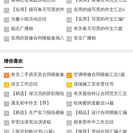
9
10
5篇
【实用】描写春天写景的作
实用的描写景的作文汇总6
11
12
文合集7篇
篇
兴趣小组活动总结
【实用】写景的作文汇编7
13
14
篇
励志广播稿
有关春天写景的作文六篇
15
16
实用的装修合同模板集锦八
安全广播稿
17
18
篇
猜你喜欢
有关二手房买卖合同模板集
空调维修合同模板汇总5篇
1
2
合九篇
语文工作总结
现场施工安全责任书
3
4
【精选】保洁员的辞职报告
有关股份转让合同范文汇总
5
6
三篇
9篇
遇见初中作文【荐】
给闺蜜的道歉信14篇
7
8
【精选】生产实习报告模板
【精品】设计合同模板汇编
9
10
集锦7篇
九篇
学宪法讲宪法演讲稿
财务部年中工作总结
11
12
上班迟到检讨书(15篇)
【推荐】劳动合同汇编七篇
13
14