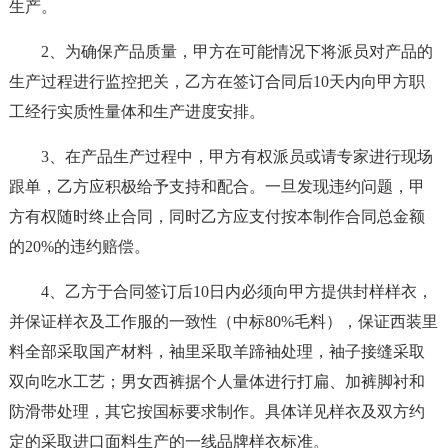
生产。
2、为确保产品质量，甲方在可能情况下将派员对产品的
生产过程进行监控把关，乙方在签订合同后10天内向甲方职
工经行实质性量体和生产进度安排。
3、在产品生产过程中，甲方有权派员或请专家进行现场
跟单，乙方应积极给予支持和配合。一旦发现违约问题，甲
方有权随时终止合同，同时乙方应支付按本制作合同总金额
的20%的违约赔偿。
4、乙方于合同签订后10日内必须向甲方提供封样样衣，
并保证样衣及工作服的一致性（中标80%毛料），保证西装里
料全部采取国产材料，袖里采取羊蹄袖处理，袖子接缝采取
双向吃水工艺；男女西裤据个人量体进行打扁、加裤脚衬和
防滑带处理，其它按国标要求制作。具体详见样衣及双方约
定的采取进口面料生产的一线品牌样衣标准。