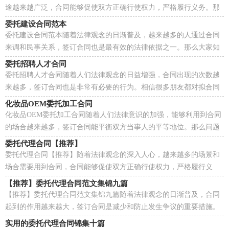
途越来越广泛，合同能够促使双方正确行使权力，严格履行义务。那
么合同要怎么拟定？想必这让大家都很苦恼吧，以下是小...
委托建设合同范本
委托建设合同范本随着法律观念的日渐普及，越来越多的人通过合同
来调和民事关系，签订合同也是最有效的法律依据之一。那么大家知
道合法的合同书怎么写吗？下面是小编整理的委托建...
委托招聘人才合同
委托招聘人才合同随着人们法律观念的日益增强，合同出现的次数越
来越多，签订合同也是非常有必要的行为。相信很多朋友都对拟合同
感到非常苦恼吧，下面是小编为大家整理的委托招聘...
化妆品OEM委托加工合同
化妆品OEM委托加工合同随着人们法律意识的加强，能够利用到合同
的场合越来越多，签订合同能平衡双方当事人的平等地位。那么问题
来了，到底应如何拟定合同呢？下面是小编精心整理的...
委托代理合同【推荐】
委托代理合同【推荐】随着法律观念的深入人心，越来越多的场景和
场合需要用到合同，合同能够促使双方正确行使权力，严格履行义
务。合同有不同的类型，当然也有不同的目的，下面是小编...
【推荐】委托代理合同范文集锦九篇
【推荐】委托代理合同范文集锦九篇随着法律观念的日渐普及，合同
起到的作用越来越大，签订合同是减少和防止发生争议的重要措施。
那么相关的合同到底怎么写呢？下面是小编收集整理...
实用的委托代理合同锦集十篇