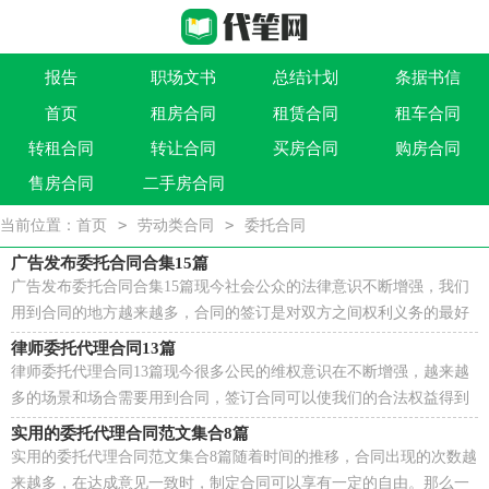
报告
职场文书
总结计划
条据书信
首页
租房合同
租赁合同
租车合同
作文大全
实用文
祝福语
买卖类合同
转租合同
转让合同
买房合同
购房合同
借贷类合同
建筑类合同
劳动类合同
租售类合同
售房合同
二手房合同
>
>
当前位置：
首页
劳动类合同
委托合同
广告发布委托合同合集15篇
广告发布委托合同合集15篇现今社会公众的法律意识不断增强，我们
用到合同的地方越来越多，合同的签订是对双方之间权利义务的最好
规范。那么大家知道合法的合同书怎么写吗？以下是...
律师委托代理合同13篇
律师委托代理合同13篇现今很多公民的维权意识在不断增强，越来越
多的场景和场合需要用到合同，签订合同可以使我们的合法权益得到
法律的保障。那么一份详细的合同要怎么写呢？以下...
实用的委托代理合同范文集合8篇
实用的委托代理合同范文集合8篇随着时间的推移，合同出现的次数越
来越多，在达成意见一致时，制定合同可以享有一定的自由。那么一