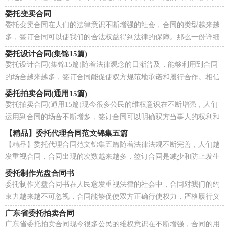
份详细的合同要怎么写呢？以下是小编为大家收集的...
委托变卖合同
委托变卖合同在人们的法律意识不断增强的社会，合同的类型越来越
多，签订合同可以使我们的合法权益得到法律的保障。那么一份详细
的合同要怎么写呢？以下是小编收集整理的委托变卖...
委托设计合同(集锦15篇)
委托设计合同(集锦15篇)随着法律观念的日渐普及，能够利用到合同
的场合越来越多，签订合同能促使双方规范地承诺和履行合作。相信
大家又在为写合同犯愁了吧，以下是小编帮大家整理...
委托拍卖合同(通用15篇)
委托拍卖合同(通用15篇)现今很多公民的维权意识在不断增强，人们
运用到合同的场合不断增多，签订合同可以明确双方当事人的权利和
义务。你所见过的合同是什么样的呢？以下是小编为...
【精品】委托代理合同范文锦集五篇
【精品】委托代理合同范文锦集五篇随着法律法规不断完善，人们越
发重视合同，合同出现的次数越来越多，签订合同是减少和防止发生
争议的重要措施。那么常见的合同书是什么样的呢？以...
委托制作光盘合同书
委托制作光盘合同书在人民愈发重视法律的社会中，合同对我们的约
束力越来越不可忽视，合同能够促使双方正确行使权力，严格履行义
务。那么正式、规范的合同是什么样的呢？以下是小编...
广东省委托拍卖合同
广东省委托拍卖合同现今很多公民的维权意识在不断增强，合同的用