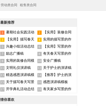
劳动类合同
租售类合同
最新推荐
暑期社会实践活动
【实用】装修合同
1
2
总结
范文汇总5篇
【实用】描写春天
实用的描写景的作
3
4
写景的作文合集7篇
文汇总6篇
兴趣小组活动总结
【实用】写景的作
5
6
文汇编7篇
励志广播稿
有关春天写景的作
7
8
文六篇
实用的装修合同模
安全广播稿
9
10
板集锦八篇
文明礼仪演讲稿
关于护士的演讲稿
11
12
锦集六篇
精选感恩演讲稿模
【推荐】护士的演
13
14
板集锦七篇
讲稿锦集8篇
关于描写春天写景
感恩演讲稿模板
15
16
的作文三篇
开学典礼活动总结
有关家乡写景的作
17
18
文300字四篇
猜你喜欢