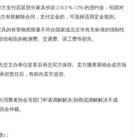
付迟延部分家具价款 □ 0.3 % / □% 的违约金，但因对
约方有权解除合同，支付定金的，可选择适用定金规则。
，家具的有害物质限量不符合国家或北京市有关标准的强制性
赔偿相应的检测费、交通费、误工费等损失。
先交主办单位签章后再交买方保存。卖方撤离展销会或市场
位承担责任后，有权向卖方追偿。
向消费者协会等部门申请调解解决;协商或调解解决不成
委员会仲裁。
章)：