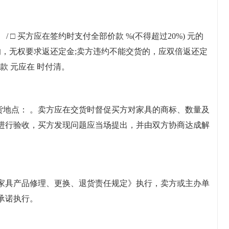
/ □ 买方应在签约时支付全部价款 %(不得超过20%) 元的
的，无权要求返还定金;卖方违约不能交货的，应双倍返还定
款 元应在 时付清。
 ;交货地点： 。卖方应在交货时督促买方对家具的商标、数量及
进行验收，买方发现问题应当场提出，并由双方协商达成解
家具产品修理、更换、退货责任规定》执行，卖方或主办单
承诺执行。