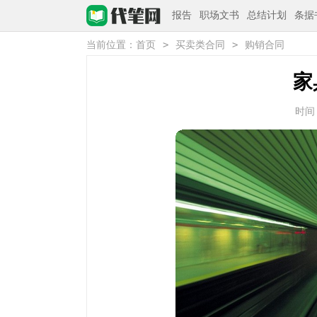
报告
职场文书
总结计划
条据
>
>
当前位置：
首页
买卖类合同
购销合同
家
时间：2