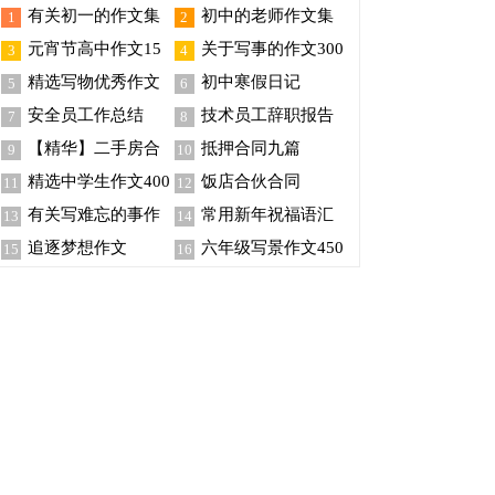
有关初一的作文集
初中的老师作文集
1
2
锦五篇
合5篇
元宵节高中作文15
关于写事的作文300
3
4
篇
字合集7篇
精选写物优秀作文
初中寒假日记
5
6
五篇
【精】
安全员工作总结
技术员工辞职报告
7
8
15篇
【精华】二手房合
抵押合同九篇
9
10
同锦集六篇
精选中学生作文400
饭店合伙合同
11
12
字汇编八篇
有关写难忘的事作
常用新年祝福语汇
13
14
文300字汇总5篇
总88句
追逐梦想作文
六年级写景作文450
15
16
字春天