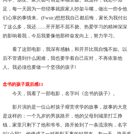
足，每一天因为一些琐事就跟家人吵架斗嘴，做出一些令他
们心寒的事情来。(Fwsir.)想想我自己都后悔，家长为我付出
了这么多，我还……开开那不屈不挠、热爱学习的精神深深
的影响着我，今后我要像他那样奋发向上，努力学习。
看了这部电影，我深有感触，和开开比我自愧不如。以
后不管遇到什么困难，我也要学着自己应对，不再依靠他
人。我必须也要做一个坚强的孩子!
念书的孩子观后感11
今天，我看了一部电影，名字叫《念书的孩子》。
影片演的是一位山村孩子艰苦求学的故事，故事的大意
是这样的：一个九岁的男孩路开，他的父母到城里打工挣
钱，家里只剩下了他和爷爷。路开捡到了一条流浪狗，名字
叫“小胆”，他俩成了一对形影不离的好朋友。有一天，路开爷