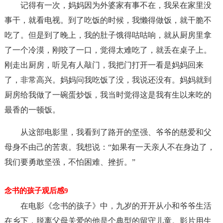
记得有一次，妈妈因为外婆家有事不在，我呆在家里没
事干，就看电视。到了吃饭的时候，我懒得做饭，就干脆不
吃了。但是到了晚上，我的肚子饿得咕咕响，就从厨房里拿
了一个冷漠，刚咬了一口，觉得太难吃了，就丢在桌子上。
刚走出厨房，听见有人敲门，我把门打开一看是妈妈回来
了，非常高兴。妈妈问我吃饭了没，我说还没有。妈妈就到
厨房给我做了一碗蛋炒饭，我当时觉得这是我有生以来吃的
最香的一顿饭。
从这部电影里，我看到了路开的坚强、爷爷的慈爱和父
母身不由己的苦衷。我想说：“如果有一天亲人不在身边了，
我们要勇敢坚强，不怕困难、挫折。”
念书的孩子观后感9
在电影《念书的孩子》中，九岁的开开从小和爷爷生活
在乡下，脱离父母关爱的他是个典型的留守儿童。影片用生