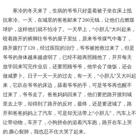
寒冷的冬天来了，生病的爷爷只好盖着被子坐在床上抵
抗寒冷。一天，在城里的爸爸邮来了200元钱，让他们点燃煤
球炉，这样他们就不怕冷了。一天早上，“小胆儿”大叫起来，
咬着路开的裤脚往爷爷的屋子里扯，原来爷爷煤气中毒了，
路开拨打了120，经过医院的治疗，爷爷被抢救过来了，但是
爷爷的身体越来越虚弱了，已经不能再照顾他了，开开每天
放学回来写完作业后，还要照顾爷爷，他学会了做饭，还会
做咸萝卜。日子一天一天的过去，有一天，“小胆儿”又大叫起
来，它趴在爷爷的床边，舔着爷爷的手，可是爷爷再也醒不
过来了，爷爷走了。爸爸妈妈回来了，他们要把路开接到城
里去上学，却得到了路开的反对，最终，还是要进城了，路
开和爸爸妈妈上了汽车，可是却无法带上“小胆儿”，汽车上不
让带动物，车开了，小狗拼命的追着汽车跑，路开在车上哭
的.撕心裂肺，我也忍不住大哭了起来。