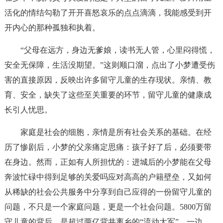
活化的情结勾勒了开开喜怒哀乐的点点滴滴，我能感受到开
开内心的那种孤独和执着。
“父母在远方，身边无爹娘，读书无人管，心里闷得慌，
安全无保障，生活没期望。”这则顺口溜，点出了小梦遭受伤
害的直接原因，反映出许多留守儿童的生存现状。亲情、教
育、安全，缺失了这些至关重要的环节，留守儿童的健康成
长引人忧思。
家庭是社会的细胞，亲情是所有社会关系的基础。在经
历了惨剧后，小梦的父亲痛定思痛：孩子好了后，必须要带
在身边。然而，正如有人所担忧的：进城后的小梦能在父母
奔波忙碌中得到足够的关爱吗应对高高的户籍壁垒，又如何
从稀缺的社会公共服务中分享到自己应得的一份留守儿童的
问题，不只是一个家庭问题，更是一个社会问题。5800万留
守儿童的背后，是超过两亿背井离乡的“流动大军”。一边