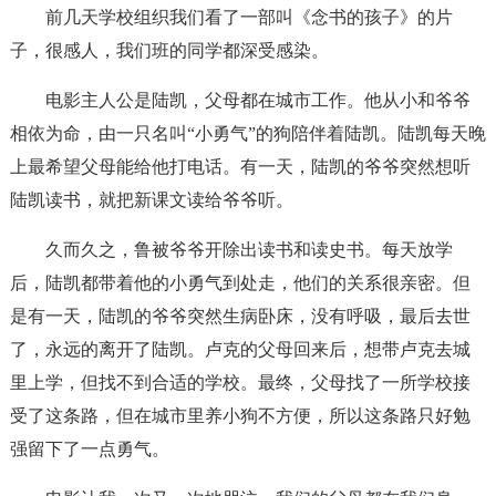
前几天学校组织我们看了一部叫《念书的孩子》的片
子，很感人，我们班的同学都深受感染。
电影主人公是陆凯，父母都在城市工作。他从小和爷爷
相依为命，由一只名叫“小勇气”的狗陪伴着陆凯。陆凯每天晚
上最希望父母能给他打电话。有一天，陆凯的爷爷突然想听
陆凯读书，就把新课文读给爷爷听。
久而久之，鲁被爷爷开除出读书和读史书。每天放学
后，陆凯都带着他的小勇气到处走，他们的关系很亲密。但
是有一天，陆凯的爷爷突然生病卧床，没有呼吸，最后去世
了，永远的离开了陆凯。卢克的父母回来后，想带卢克去城
里上学，但找不到合适的学校。最终，父母找了一所学校接
受了这条路，但在城市里养小狗不方便，所以这条路只好勉
强留下了一点勇气。