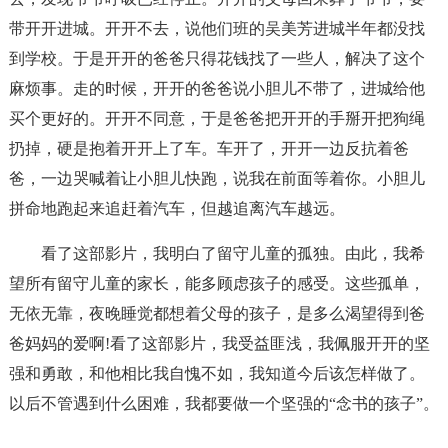
带开开进城。开开不去，说他们班的吴美芳进城半年都没找
到学校。于是开开的爸爸只得花钱找了一些人，解决了这个
麻烦事。走的时候，开开的爸爸说小胆儿不带了，进城给他
买个更好的。开开不同意，于是爸爸把开开的手掰开把狗绳
扔掉，硬是抱着开开上了车。车开了，开开一边反抗着爸
爸，一边哭喊着让小胆儿快跑，说我在前面等着你。小胆儿
拼命地跑起来追赶着汽车，但越追离汽车越远。
看了这部影片，我明白了留守儿童的孤独。由此，我希
望所有留守儿童的家长，能多顾虑孩子的感受。这些孤单，
无依无靠，夜晚睡觉都想着父母的孩子，是多么渴望得到爸
爸妈妈的爱啊!看了这部影片，我受益匪浅，我佩服开开的坚
强和勇敢，和他相比我自愧不如，我知道今后该怎样做了。
以后不管遇到什么困难，我都要做一个坚强的“念书的孩子”。