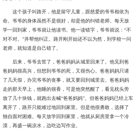
这个孩子叫路开，他是留守儿童，跟慈爱的爷爷相依为
命。爷爷的身体虽然不是很好，却是他的纠错老师。每天放
学一回到家，爷爷就让他读书。他一读错字，爷爷就说：“不
对不对。”并帮他纠正。路开刚开始还不以为然，到学校一问
老师，就知道是自己错了。
后来，爷爷去世了，爸爸妈妈从城里回来了。他见到爸
爸妈妈很高兴，但想到爷爷的死，又很伤心。爸爸妈妈只请
了几天假，办完爷爷的丧事，就又要回到城里去。爸爸妈妈
走的那天早上，他睡的很香，可是他突然醒了，看见枕头旁
放了几十块钱，就跑出去喊“爸爸妈妈”。但爸爸妈妈已经上车
离开了，路开只能难过地回到家里。但是他很勇敢，选择了
独自面对困难。每天放学回到家里，他就从厨房里拿一个冷
漠，再盛一碗凉水，边吃边写作业。