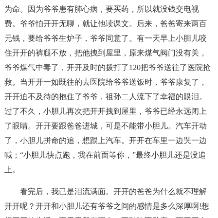
为命。因为爷爷患有肺心病，要买药，所以就没钱交电视
费。爷爷怕开开无聊，就让他读课文。后来，爸爸寄来两百
元钱，要给爷爷生炉子，爷爷同意了。有一天早上小胆儿咬
住开开的裤腿不放，把他拽到屋里，原来煤气阀门没有关，
爷爷煤气中毒了，开开及时的拨打了120把爷爷送往了医院抢
救。当开开一如既往的去医院给爷爷送饭时，爷爷康复了，
开开迫不及待的抱住了爷爷，祖孙二人流下了幸福的眼泪。
过了不久，小胆儿再次把开开拽到屋里，爷爷已经永远闭上
了眼睛。开开要跟爸爸进城，可是不能带小胆儿。汽车开动
了，小胆儿拼命的追，想跟上汽车。开开在车里一边哭一边
喊；“小胆儿快点跑，我在前面等你，”最终小胆儿还是没追
上。
看完后，我已是泪流满面。开开的爸爸为什么就不理解
开开呢？开开和小胆儿还有爷爷之间的感情是多么深厚啊!想