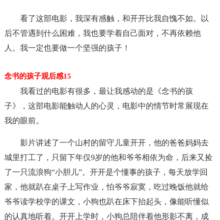
看了这部电影，我深有感触，和开开比我自愧不如。以
后不管遇到什么困难，我也要学着自己面对，不再依赖他
人。我一定也要做一个坚强的孩子！
念书的孩子观后感15
我看过的电影有很多，最让我感动的是《念书的孩
子》，这部电影能触动人的心灵，电影中的情节时常展现在
我的眼前。
影片讲述了一个山村的留守儿童开开，他的爸爸妈妈去
城里打工了，只留下年仅9岁的他和爷爷相依为命，后来又捡
了一只流浪狗“小胆儿”。开开是个懂事的孩子，每天放学回
家，他就趴在桌子上写作业，怕爷爷寂寞，吃过晚饭他就给
爷爷读学校学的课文，小狗也趴在床下抬起头，像能听懂似
的认真地听着。开开上学时，小狗总陪伴着他形影不离，成