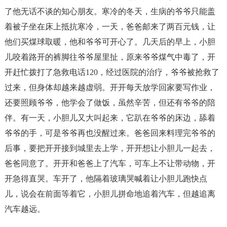
了他无话不谈的知心朋友。寒冷的冬天，生病的爷爷只能盖
着被子坐在床上抵抗寒冷，一天，爸爸邮来了两百元钱，让
他们买煤球取暖，他和爷爷可开心了。几天后的早上，小胆
儿咬着路开的裤脚往爷爷屋里扯，原来爷爷煤气中毒了，开
开赶忙拨打了急救电话120，经过医院的治疗，爷爷被抢救了
过来，但身体却越来越虚弱。开开每天放学回家要写作业，
还要照顾爷爷，他学会了做饭，虽然辛苦，但还有爷爷的陪
伴。有一天，小胆儿又大叫起来，它趴在爷爷的床边，舔着
爷爷的手，可是爷爷再也没醒过来。爸爸回来料理完爷爷的
后事，要把开开接到城里去上学，开开想让小胆儿一起去，
爸爸同意了。开开和爸爸上了汽车，可车上不让带动物，开
开急得直哭。车开了，他隔着玻璃哭喊着让小胆儿跑快点
儿，说会在前面等着它，小胆儿拼命地追着汽车，但越追离
汽车越远。