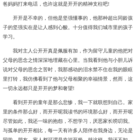
爸妈妈打来电话，也许这就是开开的精神支柱吧!
开开是不幸的，但他是坚强懂事的，他那种超出同龄孩
子的坚强实在是让人感到心酸。十分值得我们城市里的孩子
学习。
我对主人公开开真是佩服有加，作为留守儿童的他把对
父母的思念之情深深地埋藏在心里。当我看到他与小胆儿诉
说对父母的思念之苦时，我那感动的泪水禁不住在我的眼眶
里打转，我仿佛看到了他与父母相聚的幸福情景，然而，这
一切永远都只是开开的梦和奢望!
看到开开的童年是那么悲惨，我一下就联想到自己。家
里的条件那么好，而开开呢我读书的环境那么好，而开开呢
尽管如此，我还一味的抱怨，不想学习，厌恶家长唠叨我。
与孤单的开开相比，每一天有许多人陪伴在我身边，无论是
同学、朋友、家人都可谓是幸福至极。就这样，我还不知