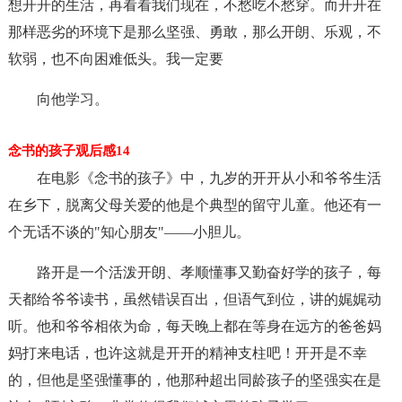
想开开的生活，再看看我们现在，不愁吃不愁穿。而开开在
那样恶劣的环境下是那么坚强、勇敢，那么开朗、乐观，不
软弱，也不向困难低头。我一定要
向他学习。
念书的孩子观后感14
在电影《念书的孩子》中，九岁的开开从小和爷爷生活
在乡下，脱离父母关爱的他是个典型的留守儿童。他还有一
个无话不谈的"知心朋友"——小胆儿。
路开是一个活泼开朗、孝顺懂事又勤奋好学的孩子，每
天都给爷爷读书，虽然错误百出，但语气到位，讲的娓娓动
听。他和爷爷相依为命，每天晚上都在等身在远方的爸爸妈
妈打来电话，也许这就是开开的精神支柱吧！开开是不幸
的，但他是坚强懂事的，他那种超出同龄孩子的坚强实在是