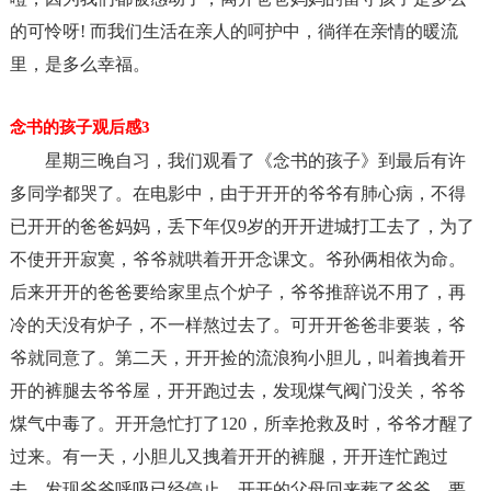
的可怜呀! 而我们生活在亲人的呵护中，徜徉在亲情的暖流
里，是多么幸福。
念书的孩子观后感3
星期三晚自习，我们观看了《念书的孩子》到最后有许
多同学都哭了。在电影中，由于开开的爷爷有肺心病，不得
已开开的爸爸妈妈，丢下年仅9岁的开开进城打工去了，为了
不使开开寂寞，爷爷就哄着开开念课文。爷孙俩相依为命。
后来开开的爸爸要给家里点个炉子，爷爷推辞说不用了，再
冷的天没有炉子，不一样熬过去了。可开开爸爸非要装，爷
爷就同意了。第二天，开开捡的流浪狗小胆儿，叫着拽着开
开的裤腿去爷爷屋，开开跑过去，发现煤气阀门没关，爷爷
煤气中毒了。开开急忙打了120，所幸抢救及时，爷爷才醒了
过来。有一天，小胆儿又拽着开开的裤腿，开开连忙跑过
去，发现爷爷呼吸已经停止。开开的父母回来葬了爷爷，要