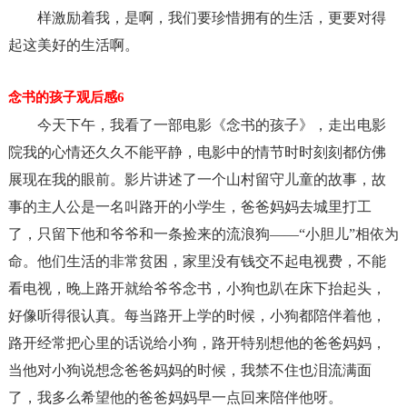
样激励着我，是啊，我们要珍惜拥有的生活，更要对得
起这美好的生活啊。
念书的孩子观后感6
今天下午，我看了一部电影《念书的孩子》，走出电影
院我的心情还久久不能平静，电影中的情节时时刻刻都仿佛
展现在我的眼前。影片讲述了一个山村留守儿童的故事，故
事的主人公是一名叫路开的小学生，爸爸妈妈去城里打工
了，只留下他和爷爷和一条捡来的流浪狗——“小胆儿”相依为
命。他们生活的非常贫困，家里没有钱交不起电视费，不能
看电视，晚上路开就给爷爷念书，小狗也趴在床下抬起头，
好像听得很认真。每当路开上学的时候，小狗都陪伴着他，
路开经常把心里的话说给小狗，路开特别想他的爸爸妈妈，
当他对小狗说想念爸爸妈妈的时候，我禁不住也泪流满面
了，我多么希望他的爸爸妈妈早一点回来陪伴他呀。