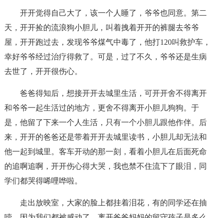
开开觉得自己大了，该一个人睡了，爷爷也同意。第二
天，开开捡的流浪狗小胆儿，叫着拽着开开的裤腿去爷爷
屋，开开跑过去，发现爷爷煤气中毒了，他打120叫救护车，
幸好爷爷经过治疗得救了。可是，过了不久，爷爷还是生病
去世了，开开很伤心。
爸爸得知后，想接开开去城里生活，可开开舍不得离开
和爷爷一起生活过的地方，更舍不得离开小胆儿狗狗。于
是，他留了下来一个人生活，只有一个小胆儿跟他作伴。后
来，开开的爸爸还是带着开开去城里读书，小胆儿却无法和
他一起到城里。客车开动的那一刻，看着小胆儿在后面死命
的追啊追啊，开开伤心得大哭，我也禁不住流下了眼泪，同
学们都哭得唏哩哗啦。
走出放映室，大家的脸上都挂着泪花，有的同学还在抽
噎，因为我们都被感动了，离开爸爸妈妈的留守孩子是多么