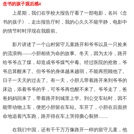
念书的孩子观后感4
上星期，我们在学校大报告厅看了一部电影，名叫《念
书的孩子》，走出报告厅时，我的心久久不能平静，电影中
的情节时时浮现在我眼前。
影片讲述了一个山村留守儿童路开和爷爷以及一只捡来
的流浪狗——小胆相依为命的故事。冬天，因为太冷，路开
给爷爷点了煤，却造成爷爷煤气中毒。经过医院的抢救，爷
爷总算醒来了。但爷爷的身体越来越弱，不能再照顾他了。
日子一天天的过去了。有一天，小胆儿带着路开来到爷爷的
床边，添着爷爷的手，可爷爷再也醒不来了。爷爷走了，爸
爸妈妈回来了，带着路开到城里上学。到公交车站时，因不
能带动物上车，便把小胆留在车站。车开了，小胆在后面拼
命地追着汽车跑，路开得在车上哭得撕心裂肺……
在我们中国，还有千千万万像路开一样的留守儿童，他