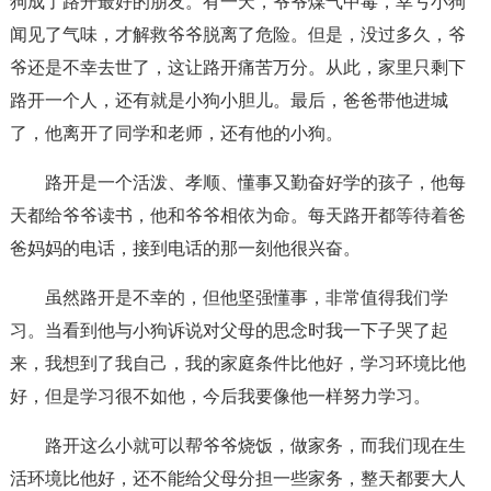
狗成了路开最好的朋友。有一天，爷爷煤气中毒，幸亏小狗
闻见了气味，才解救爷爷脱离了危险。但是，没过多久，爷
爷还是不幸去世了，这让路开痛苦万分。从此，家里只剩下
路开一个人，还有就是小狗小胆儿。最后，爸爸带他进城
了，他离开了同学和老师，还有他的小狗。
路开是一个活泼、孝顺、懂事又勤奋好学的孩子，他每
天都给爷爷读书，他和爷爷相依为命。每天路开都等待着爸
爸妈妈的电话，接到电话的那一刻他很兴奋。
虽然路开是不幸的，但他坚强懂事，非常值得我们学
习。当看到他与小狗诉说对父母的思念时我一下子哭了起
来，我想到了我自己，我的家庭条件比他好，学习环境比他
好，但是学习很不如他，今后我要像他一样努力学习。
路开这么小就可以帮爷爷烧饭，做家务，而我们现在生
活环境比他好，还不能给父母分担一些家务，整天都要大人