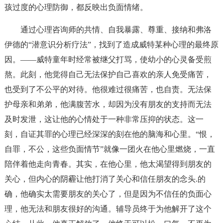
孩过度的心理防御，都反映出负面情绪。
通过心理咨询师的共情、自我暴露、尊重、接纳和弗洛
伊德的“潜意识分析疗法”，找到了造成威特某种心理的最终原
因。——威特童年时经常被继父打骂，使幼小的心灵备受煎
熬。此刻，他觉得自己无法保护自己喜欢的亲人免受痛苦，
也受到了不公平的对待。他很难过很痛苦，也自责。无法保
护母亲和弟弟，他满腹苦水，却因为没有朋友的支持而无法
及时发泄，这让他的心情处于一种非常压抑的状态。这一
刻，自证其罪的心理已经深深的刻在他的脑海和心里。“恨，
自罪，不公，这些负面情节”就像一团火在他心里燃烧，一直
陪伴着他走向青春。其实，在他心里，他太渴望得到朋友的
关心，但内心的阴霾让他打消了关心和信任朋友的念头.的
确，他确实太需要朋友的关心了，但是因为不信任的负面心
理，他无法和朋友很好的沟通。辅导员终于为他解开了这个