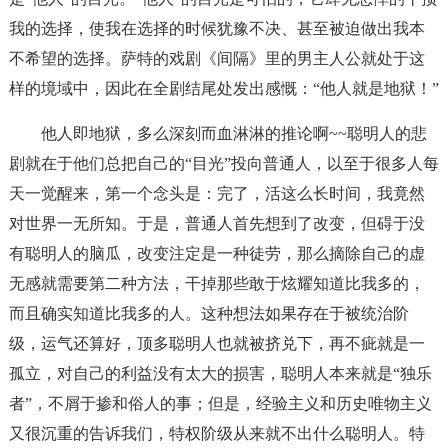
我的选择，使我在选择的时候犹豫不决、甚至被迫做出我本
不希望的选择。萨特的戏剧《间隔》里的男主人公就处于这
样的境域中，因此在全剧结尾处发出感慨：“他人就是地狱！”
他人即地狱，多么深刻而血淋淋的推论啊~~聪明人的悲
剧就在于他们总把自己的“目光”投向普通人，以至于很多人每
天一觉醒来，第一个念头是：完了，活这么长时间，我竟然
对世界一无所知。于是，普通人首先想到了改变，但碍于没
有聪明人的脑瓜，改变注定是一种徒劳，那么摘除自己的虚
无感就需要第二种方法，干掉那些敢于炫耀知道比我多的，
而且确实知道比我多的人。这种想法如果存在于被统治阶
级，运气还算好，顶多聪明人也就被挤兑下，再不疵就是一
孤立，对自己的利益没有太大的损害，聪明人本来就是“独乐
者”，不屑于掺和俗人的事；但是，经验主义和历史唯物主义
又很沉重的告诉我们，特权阶级从来就不出什么聪明人。特