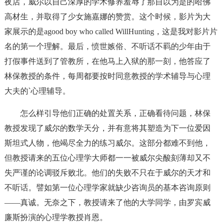
夜店，威尔以自己深厚的学术修养羞辱了那自以为是的哈佛
高材生，并取得了少女施嘉娜的赞赏。这个时候，影片为大
家展示的是agood boy who called WillHunting，这是我对影片片
名的第一个理解。最后，愤世嫉俗、不听话不羁的少年由于
打假事件送到了管教所，在他马上入狱的那一刻，他答应了
林保教授的条件，每周都要按时同意教授的学术辅导与心理
大夫的`心理辅导。
怎么样引导他们正确的处置关系，正确看待问题，林保
教授发现了威尔的数学天分，并有意将其塑造为下一位爱因
斯坦式人物，他竭尽全力的练习威尔。这部分都难不到他，
但教授请来的五位心理学大师都一一被威尔尖酸刻薄却又不
失严谨的论调驳斥败北。他们的失败不只在于威尔的天才和
不听话。譬如第一位心理学家就缺少咨询员的基本咨询原则
——真诚。无奈之下，教授请来了他的大学同学，由罗宾威
廉斯扮演的心理学教授肖恩。