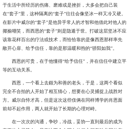
于生活中所经历的伤痛、磨难或是挫折，大多会把自己装
在“套子”里，这种隔离的“套子”往往会像坚冰一样又冷又硬。
在影片中威尔的“套子”是他异乎常人的才智和他借此对他人的
揶揄嘲笑，而西恩的“套子”则是隐遁于世。打破这层坚冰不应
该靠花样百出的疗法或技术，而恰恰靠的是像西恩那样率先
敞开心扉、给予信任，靠的是那温暖和煦的“骄阳如我”。
西恩的可贵，在于他懂得“给予信任”，并在信任中建立平
等的互动关系。
西恩，一个看上去颇为和善的老头，于是，这两个看似
完全不合拍的人开始了相互猜心，想要在心灵捕捉上战胜对
方。威尔自恃才高，但是这次这些伎俩在同样博学的肖恩面
前却不起作用，两人就开始了长期的心理对峙。
在一次次的沟通，争吵，冷战，妥协一直到最后的成为