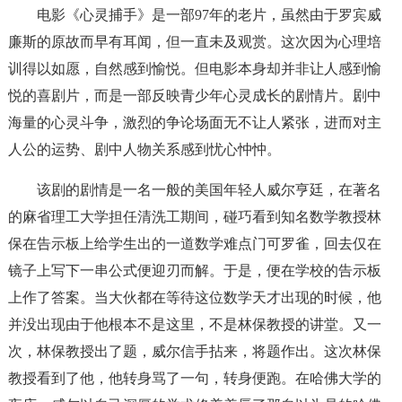
电影《心灵捕手》是一部97年的老片，虽然由于罗宾威
廉斯的原故而早有耳闻，但一直未及观赏。这次因为心理培
训得以如愿，自然感到愉悦。但电影本身却并非让人感到愉
悦的喜剧片，而是一部反映青少年心灵成长的剧情片。剧中
海量的心灵斗争，激烈的争论场面无不让人紧张，进而对主
人公的运势、剧中人物关系感到忧心忡忡。
该剧的剧情是一名一般的美国年轻人威尔亨廷，在著名
的麻省理工大学担任清洗工期间，碰巧看到知名数学教授林
保在告示板上给学生出的一道数学难点门可罗雀，回去仅在
镜子上写下一串公式便迎刃而解。于是，便在学校的告示板
上作了答案。当大伙都在等待这位数学天才出现的时候，他
并没出现由于他根本不是这里，不是林保教授的讲堂。又一
次，林保教授出了题，威尔信手拈来，将题作出。这次林保
教授看到了他，他转身骂了一句，转身便跑。在哈佛大学的