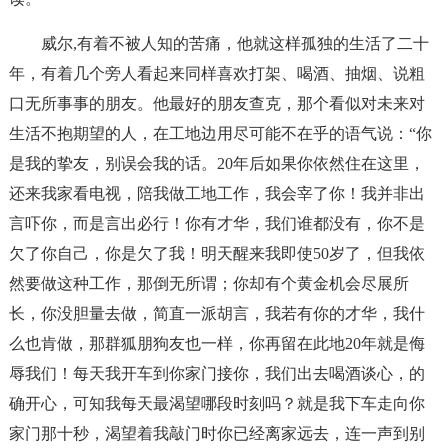
威尔,有着不被人知的苦痛，他就这样孤独的生活了二十
年，有着几个旁人看起来同样喜欢打架、喝酒、抽烟、说粗
口无所事事的朋友。他最好的朋友查克，那个看似对未来对
生活不抱期望的人，在工地边用尽可能不在乎的语气说：“你
是我的挚友，别误会我的话。20年后如果你依然住在这里，
还来我家看电视，陪我做工地工作，我会宰了你！我并非出
言吓你，而是言出必行！你有才华，我们谁都没有，你不是
欠了你自己，你是欠了我！明天醒来我即使50岁了，但我依
然要做这种工作，那倒无所谓；你却有个黄金机会尽展所
长，你没胆量去做，简直一派胡言，我若有你的才华，我什
么也肯做，那群狐朋狗友也一样，你再留在此地20年就是侮
辱我们！每天我开车到你家门接你，我们出去喝酒谈心，的
确开心，可知我每天最渴望哪段时刻吗？就是我下车走向你
家门那十秒，渴望着我敲门时你已经离家远去，连一声到别