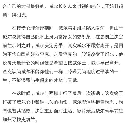
合自己的才是最好的。威尔长久以来封锁的内心，开始升起
第一缕阳光。
在接受心理治疗期间，威尔与史凯兰陷入爱河，但由于
威尔总觉得自己配不上身为富家女的史凯莱，在史凯兰决定
前往加州之时，威尔决定分手。其实威尔不愿意离开，是因
为不舍自己的好友查克。之后查克的一段话改变了维尔，他
说每天最开心的时候便是希望去接威尔士，威尔早已离开。
查克认为威尔不能像他们一样，碌碌无为地度过平淡的一
生，不能浪费与生俱来的才华与天赋。
在这时候，威尔与西恩进行了最后一次谈话，这次终于
打破了威尔心中禁锢已久的枷锁。威尔哭泣地抱着尚恩，尚
恩也被其拯救，决定重新面对生活。影片最后威尔驾车前往
加州寻找史凯兰。