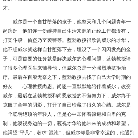
才。
威尔是一个自甘堕落的孩子，他整天和几个问题青年一
起瞎逛，他们连一份维持自己生活来源的正经工作都没有，
打架斗殴，偷盗乃至袭警等。蓝勃教授很欣赏威尔的才华，
他不想威尔就这样自甘堕落下去，埋没了一个闪闪发光的金
子，可是首要的任务就是解决威尔的心理问题，蓝勃教授请
了很多心理医生来辅导他，但威尔总是十分强烈地抗拒治
疗。最后在百般无奈之下，蓝勃教授去找了自己大学时期的
好友——心理教授尚恩。尚恩一直默默地陪伴着威尔，改变
威尔，最后在蓝勃教授和尚恩教授的不懈努力下，威尔终于
克服了童年的阴影，打开了自己珍藏了很久的心结。威尔是
一个聪明绝顶的年轻人，但是心中却怀着躲避和自卑的克
制，他漠视身边的一切，藐视才华给他带来的成功和希望，
他渴望“平凡”，奢求“混沌”，但威尔却是非常幸运的，他遇到