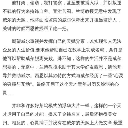
他打架，偷窃，殴打警察，甚至要被捕入狱，并以叛逆
不羁的行为来掩饰自卑、宣泄苦闷。兰博教授无意中发现了
威尔的天赋，他将面临监禁的威尔保释出来并担当监护人，
关键的时候西恩教授帮了他一把。
期望威尔重视并发挥自己的天赋异禀，以实现常人无法
企及的人生价值,要求他帮助自己在数学上功成名就，条件是
他可以帮助威尔脱离失败。殊不知，这样的生活并不是威尔
想要的，无奈中，兰博教授求助于其大学好友西恩，请他开
导并救助威尔。西恩以其独特的方式与威尔经历了一番“心灵
的碰撞与互动”。最终开启了这个天才青年封闭又脆弱的心
灵......
并非和许多好莱坞模式的浮华大片一样，这样的一个天
才运用了自己的才能，换来了金钱名誉，最后还抱得美女
归。相反的，心灵捕手并没有在威尔的天赋上大做文章.最重