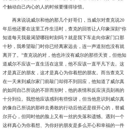
个触动自己内心的人的时候要懂得珍惜。
再来说说威尔和他的那几个好哥们，当威尔对查克说20
年后他还要在这里工作生活时，查克的回答让人印象深刻“你
知道每天我最渴望哪段时刻吗？就是我下车走向你家门口那
十秒，我希望敲门时你已经离家远去，连一声道别也没有就
离开了。”查克说的对，他也许没有威尔的那些天资，但他知
道威尔不应该一直生活在这里，他不应该一直平凡下去。这
才是真正的朋友，这才是真心为你着想的朋友。而当查克又
在一天来到威尔家门前敲门却得不到回应，他知道了威尔真
的如同自己所说的不辞而别时，他的表情和反应演员刻画的
十分到位。我想他应该感到有些惊讶，但当他意识到威尔真
的像自己所说的那样去勇敢的行动后他还是很开心的，替威
尔开心，但同时他的脸上又有一丝的失落和遗憾。遇到一个
这样真心为你着想、为你好的朋友是多么开心和幸福的一件