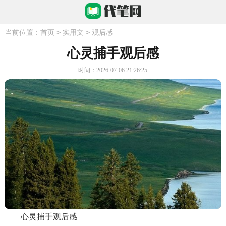
>
>
当前位置：
首页
实用文
观后感
心灵捕手观后感
时间：2026-07-06 21:26:25
心灵捕手观后感