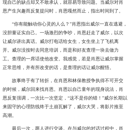
现自己的缺点却又不敢承认，就容易导致问题。当威尔对肖
恩产生兴趣而反复提问时，肖恩嘎然而止，指出时间到了。
“你有能触动你心灵的人么？”肖恩指出威尔一直在逃避，
没胆量证实自己。一场激烈的争吵，肖恩赶走了威尔，以次
让威尔讲出真话。威尔打电话给女生，女生坐上了飞机离
开。威尔没按时去同意培训，而是和好友查理一块去做力
工。查理的一席话使他改变。我感觉，若是肖恩让威尔掌握
正常思维，并有所改变的话，是查理的话让威尔醒悟。
故事终于有了转折，在肖恩和林保教授争执得不可开交
的时候，威尔回来找肖恩。肖恩以自己童年的现身说法，肖
恩反复强调，一次比一次坚定，“这不是你的错！”威尔长期以
来固守的心理防线终于土崩瓦解了，威尔大哭，将影片推至
高潮。
最后一次，两人进行交谈。在与威尔的对话过程中，肖