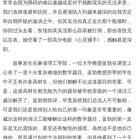
常常会因为障碍的难以逾越或是对于残酷现实的无法承受，
我们选择逃避和抗拒，并且逐渐陷入到越来越深的自我否定
和自我怀疑的漩涡之中。但其实当你真正走出那个瓶颈时，
你回过头去看，发现你其实没那么容易被打倒，那份喜悦无
以言表。抽空看了一部高分电影《心灵捕手》，感触甚是深
刻。
故事发生在麻省理工学院，一位大学教授蓝勃在课堂上
公布了一道十分复杂难做的数学题目。蓝勃教授所带的学生
中不乏有许多高材生，但他们都解不出这道题目的答案。可
是，这道高材生都无能为力的题却被学校里面的一个清洁工
威尔解开了。蓝勃很惊讶，毕竟虽然我们总说人不可貌相，
可是我们还是觉得别人给自己的第一印象是非常重要的，像
威尔这样的清洁工能够解出这样的数学题目，蓝勃的第一反
应是无比震惊的，甚至还有愉悦的感觉。虽然这不是他自己
做的，而是通过别的方法得到的答案，但是他看到了一个天