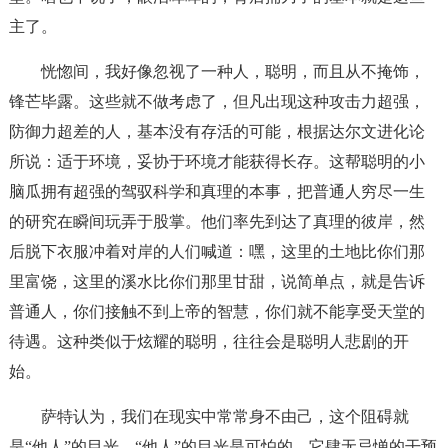
主了。
恍惚间，我好像忽视了一种人，聪明，而且从不掩饰，
锋芒毕露。这些就不做考虑了，但凡出现这种攻击力超强，
防御力超差的人，基本没有存活的可能，根据达尔文进化论
所说：适于环境，妥协于环境才能获得长存。这帮聪明的小
脑瓜拥有超强的驾驭科学和真理的本事，把普通人穷尽一生
的研究在瞬间玩弄于股掌。他们率先到达了真理的彼岸，然
后脱下衣服冲着对岸的人们喊道：嘿，这里的土地比你们那
里富饶，这里的溪水比你们那里甘甜，说简单点，就是告诉
普通人，你们接触不到上帝的智慧，你们就不能享受天堂的
待遇。这种类似于炫耀的聪明，往往会是聪明人悲剧的开
始。
萨特认为，我们在现实中常常身不由己，这个阻碍就
是“他人”的目光。“他人”的目光是可怕的，它肆无忌惮的干预