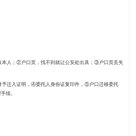
领取本人；②户口页，找不到就让公安处出具；③户口页丢失
口准予迁入证明，④委托人身份证复印件，⑤户口迁移委托
理手续。