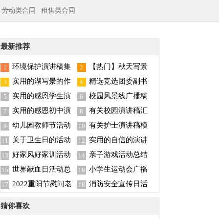
劳动类合同
租售类合同
最新推荐
环境保护演讲稿集
【热门】秋天写景
1
2
锦五篇
作文四篇
实用的湖写景的作
精选竞选团委副书
3
4
文10篇
记演讲稿三篇
实用的感恩学生演
校园风景线广播稿
5
6
讲稿模板6篇
实用的感恩初中演
有关校园演讲稿汇
7
8
讲稿三篇
编七篇
幼儿园教师节活动
有关护士演讲稿模
9
10
总结
板集合6篇
关于卫生日的活动
实用的自信的演讲
11
12
总结
稿模板汇编五篇
好家风好家训活动
亲子游戏活动总结
13
14
总结
世界献血日活动总
小学生运动会广播
15
16
结15篇
稿
2022重阳节慰问老
消防安全宣传日活
17
18
人活动总结（精选5
动总结
猜你喜欢
篇）