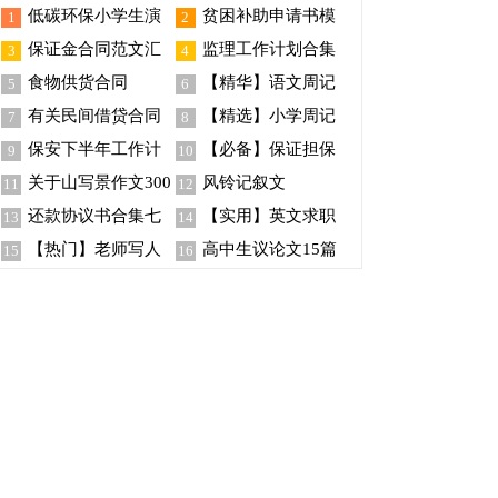
低碳环保小学生演
贫困补助申请书模
1
2
讲稿
板合集5篇
保证金合同范文汇
监理工作计划合集
3
4
编五篇
九篇
食物供货合同
【精华】语文周记
5
6
范文合集9篇
有关民间借贷合同
【精选】小学周记
7
8
范文七篇
模板锦集6篇
保安下半年工作计
【必备】保证担保
9
10
划(13篇)
合同三篇
关于山写景作文300
风铃记叙文
11
12
字10篇
还款协议书合集七
【实用】英文求职
13
14
篇
信模板合集八篇
【热门】老师写人
高中生议论文15篇
15
16
作文汇总10篇