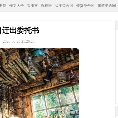
书信
作文大全
实用文
祝福语
买卖类合同
借贷类合同
建筑类合同
口迁出委托书
026-06-23 21:26:25