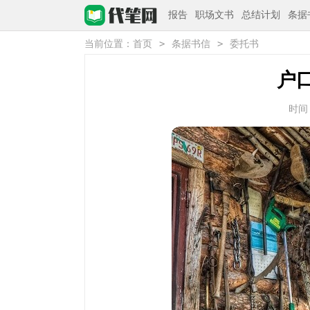
报告
职场文书
总结计划
条据
>
>
当前位置：
首页
条据书信
委托书
户
时间：2