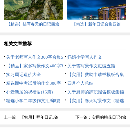
【精选】描写春天的日记四篇
【精选】新年日记合集四篇
相关文章推荐
关于老师写人作文300字合集5
妈妈小学写人作文
篇
【精品】家乡写景作文400字3
关于雪写景作文汇编五篇
篇
实习周记造价大全
【实用】救助申请书模板合集
精选期中考试后的作文300字
九篇
四月个人总结
汇编10篇
乔迁新居的祝福语(15篇)
关于厨师的辞职报告模板集锦
精选小学二年级作文汇编8篇
五篇
【实用】春天写景作文（精选
25篇）
上一篇：
【实用】拜年日记3篇
下一篇：
实用的桃花日记4篇