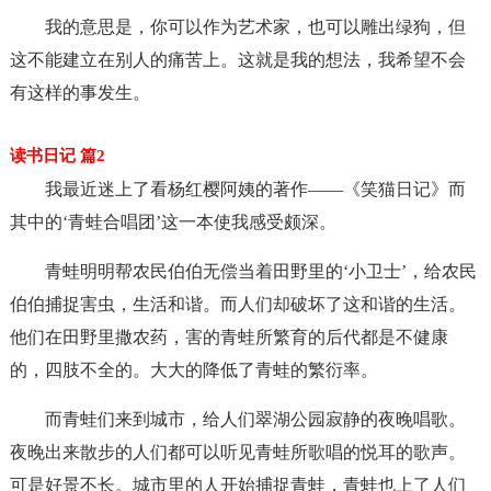
我的意思是，你可以作为艺术家，也可以雕出绿狗，但
这不能建立在别人的痛苦上。这就是我的想法，我希望不会
有这样的事发生。
读书日记 篇2
我最近迷上了看杨红樱阿姨的著作——《笑猫日记》而
其中的‘青蛙合唱团’这一本使我感受颇深。
青蛙明明帮农民伯伯无偿当着田野里的‘小卫士’，给农民
伯伯捕捉害虫，生活和谐。而人们却破坏了这和谐的生活。
他们在田野里撒农药，害的青蛙所繁育的后代都是不健康
的，四肢不全的。大大的降低了青蛙的繁衍率。
而青蛙们来到城市，给人们翠湖公园寂静的夜晚唱歌。
夜晚出来散步的人们都可以听见青蛙所歌唱的悦耳的歌声。
可是好景不长。城市里的人开始捕捉青蛙，青蛙也上了人们