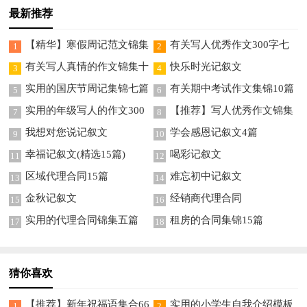
最新推荐
【精华】寒假周记范文锦集
有关写人优秀作文300字七
1
2
五篇
篇
有关写人真情的作文锦集十
快乐时光记叙文
3
4
篇
实用的国庆节周记集锦七篇
有关期中考试作文集锦10篇
5
6
实用的年级写人的作文300
【推荐】写人优秀作文锦集
7
8
字锦集10篇
九篇
我想对您说记叙文
学会感恩记叙文4篇
9
10
幸福记叙文(精选15篇)
喝彩记叙文
11
12
区域代理合同15篇
难忘初中记叙文
13
14
金秋记叙文
经销商代理合同
15
16
实用的代理合同锦集五篇
租房的合同集锦15篇
17
18
猜你喜欢
【推荐】新年祝福语集合66
实用的小学生自我介绍模板
1
2