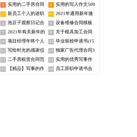
实用的二手房合同
实用的写人作文500
1
2
模板汇编五篇
字合集九篇
新员工个人的述职
2021年通用新年微
3
4
报告
信祝福语38句
泡豆子观察日记合
设备维修合同模板
5
6
集15篇
汇总八篇
2021年有关新年的
关于模具加工合同
7
8
祝福语合集80句
汇编5篇
项目经理年终个人
毕业留校申请书(15
9
10
工作总结通用15篇
篇)
写给时光的感谢信
独家广告代理合同3
11
12
15篇
篇
二手房租赁合同范
实用的优秀写事作
13
14
文集锦5篇
文300字集锦九篇
【精品】写事的作
员工辞职申请书合
15
16
文汇总八篇
集15篇