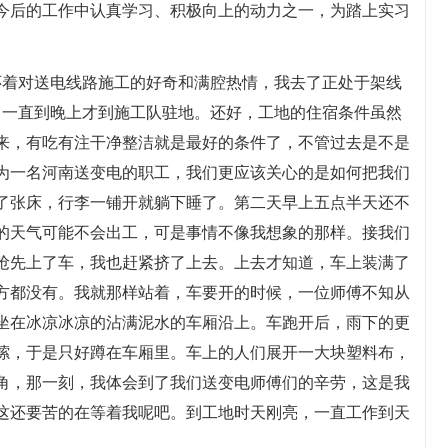
今后的工作中认真学习、积极向上的动力之一，为踏上实习
，怀着对送电线路施工的好奇和满腔热情，我去了正处于架线
发，一直到晚上才到施工队驻地。还好，工地的住宿条件虽然
来，有吃有注干净整洁就是最好的条件了，不管过去是不是
为一名河南送变电的职工，我们更应该关心的是如何把我们
了张床，行李一铺开就躺下睡了。第二天早上五点半天还不
的天气可能不会出工，可是事情不像我想象的那样。接我们
抢先上了车，我也赶紧挤了上去。上去才知道，车上装满了
方都没有。我就那样站着，车要开的时候，一位师傅不知从
坐在冰凉冰凉的沾满泥水的车厢沿上。车跑开后，雨下的更
嗦，于是只好蹲在车厢里。车上的人们展开一大块塑料布，
角，那一刻，我体会到了我们送变电师傅们的辛劳，这是我
这还要苦的在等着我呢吧。到工地时天刚亮，一直工作到天