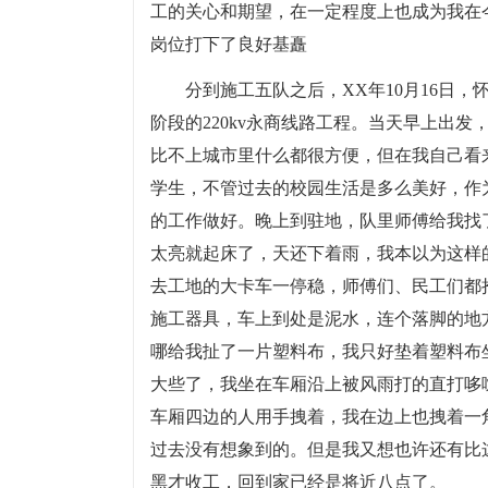
工的关心和期望，在一定程度上也成为我在
岗位打下了良好基矗
分到施工五队之后，XX年10月16日
阶段的220kv永商线路工程。当天早上出
比不上城市里什么都很方便，但在我自己看
学生，不管过去的校园生活是多么美好，作
的工作做好。晚上到驻地，队里师傅给我找
太亮就起床了，天还下着雨，我本以为这样
去工地的大卡车一停稳，师傅们、民工们都
施工器具，车上到处是泥水，连个落脚的地
哪给我扯了一片塑料布，我只好垫着塑料布
大些了，我坐在车厢沿上被风雨打的直打哆
车厢四边的人用手拽着，我在边上也拽着一
过去没有想象到的。但是我又想也许还有比
黑才收工，回到家已经是将近八点了。