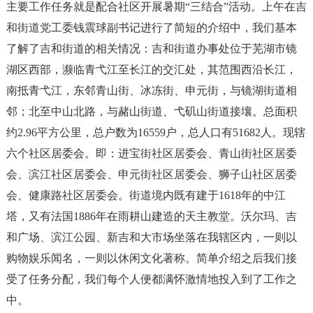
主要工作任务就是配合社区开展暑期“三结合”活动。上午在吉
和街道党工委钱震球副书记进行了简短的介绍中，我们基本
了解了吉和街道的相关情况：吉和街道办事处位于芜湖市镜
湖区西部，濒临青弋江至长江的交汇处，其范围西沿长江，
南抵青弋江，东邻青山街、冰冻街、申元街，与镜湖街道相
邻；北至中山北路，与赭山街道、弋矶山街道接壤。总面积
约2.96平方公里，总户数为16559户，总人口有51682人。现辖
六个社区居委会。即：进宝街社区居委会、青山街社区居委
会、滨江社区居委会、申元街社区居委会、狮子山社区居委
会、健康路社区居委会。街道境内既有建于1618年的中江
塔，又有法国1886年在雨耕山建造的天主教堂。沃尔玛、吉
和广场、滨江公园、新吉和大市场坐落在我辖区内，一则以
购物娱乐闻名，一则以休闲文化著称。简单介绍之后我们接
受了任务分配，我们每个人便都满怀激情地投入到了工作之
中。