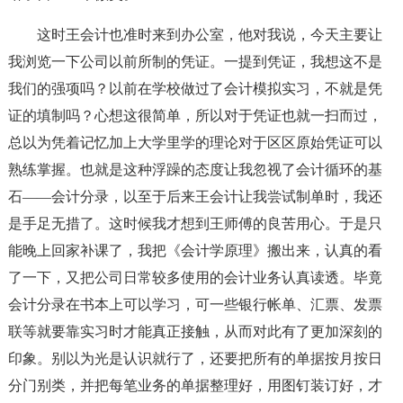
这时王会计也准时来到办公室，他对我说，今天主要让
我浏览一下公司以前所制的凭证。一提到凭证，我想这不是
我们的强项吗？以前在学校做过了会计模拟实习，不就是凭
证的填制吗？心想这很简单，所以对于凭证也就一扫而过，
总以为凭着记忆加上大学里学的理论对于区区原始凭证可以
熟练掌握。也就是这种浮躁的态度让我忽视了会计循环的基
石——会计分录，以至于后来王会计让我尝试制单时，我还
是手足无措了。这时候我才想到王师傅的良苦用心。于是只
能晚上回家补课了，我把《会计学原理》搬出来，认真的看
了一下，又把公司日常较多使用的会计业务认真读透。毕竟
会计分录在书本上可以学习，可一些银行帐单、汇票、发票
联等就要靠实习时才能真正接触，从而对此有了更加深刻的
印象。别以为光是认识就行了，还要把所有的单据按月按日
分门别类，并把每笔业务的单据整理好，用图钉装订好，才