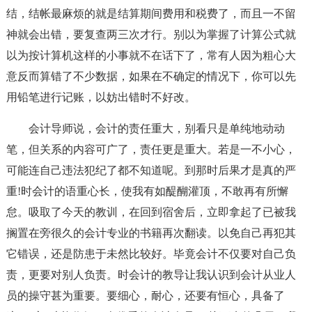
结，结帐最麻烦的就是结算期间费用和税费了，而且一不留
神就会出错，要复查两三次才行。别以为掌握了计算公式就
以为按计算机这样的小事就不在话下了，常有人因为粗心大
意反而算错了不少数据，如果在不确定的情况下，你可以先
用铅笔进行记账，以妨出错时不好改。
会计导师说，会计的责任重大，别看只是单纯地动动
笔，但关系的内容可广了，责任更是重大。若是一不小心，
可能连自己违法犯纪了都不知道呢。到那时后果才是真的严
重!时会计的语重心长，使我有如醍醐灌顶，不敢再有所懈
怠。吸取了今天的教训，在回到宿舍后，立即拿起了已被我
搁置在旁很久的会计专业的书籍再次翻读。以免自己再犯其
它错误，还是防患于未然比较好。毕竟会计不仅要对自己负
责，更要对别人负责。时会计的教导让我认识到会计从业人
员的操守甚为重要。要细心，耐心，还要有恒心，具备了