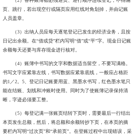
（2）各种账簿都必须逐页、逐行顺序连续登记，不得隔
页、跳行，若出现空行或隔页应用红线对角划掉，并由记账
人员盖章。
（3）出纳人员应每天逐笔登记已发生的经济业务，且按
日记出余额。在“借或贷”栏内写明“借”或“平”字。现金日记账
余额每天还要与库存现金进行核对。
（4）账簿中书写的文字和数据适当留空，不要写满格。
书写文字应紧靠左线，书写数据应紧靠底线，一般应占格距
的1／2。5、登记日记账要用蓝、黑墨水书写，红色墨水笔只
能在结账、划线和冲账时使用。同时为了使账簿记录保持清
晰，字迹必须要工整。
（5）每登记满一张账页结转下页时，需要最后一行结出
本页发生总额，然后，将总额和余额转抄下页，在本页的摘
要栏内写明“过次页”和“承前页”。在登账过程中出现错误，采