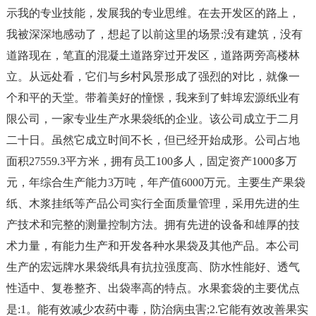
示我的专业技能，发展我的专业思维。在去开发区的路上，
我被深深地感动了，想起了以前这里的场景:没有建筑，没有
道路现在，笔直的混凝土道路穿过开发区，道路两旁高楼林
立。从远处看，它们与乡村风景形成了强烈的对比，就像一
个和平的天堂。带着美好的憧憬，我来到了蚌埠宏源纸业有
限公司，一家专业生产水果袋纸的企业。该公司成立于二月
二十日。虽然它成立时间不长，但已经开始成形。公司占地
面积27559.3平方米，拥有员工100多人，固定资产1000多万
元，年综合生产能力3万吨，年产值6000万元。主要生产果袋
纸、木浆挂纸等产品公司实行全面质量管理，采用先进的生
产技术和完整的测量控制方法。拥有先进的设备和雄厚的技
术力量，有能力生产和开发各种水果袋及其他产品。本公司
生产的宏远牌水果袋纸具有抗拉强度高、防水性能好、透气
性适中、复卷整齐、出袋率高的特点。水果套袋的主要优点
是:1。能有效减少农药中毒，防治病虫害;2.它能有效改善果实