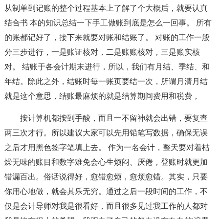
从制单到记账的整个过程基本上了解了个大概后，就要认真
结合书 本的知识总结一下手工做账到底是怎么一回事。 所有
的账都记好了，接下来就要对账和结账了。 对账的工作一般
分三步进行，一是账证核对，二是账账核对，三是账实核
对。 结账于各会计期末进行，所以，我们有月结、季结、和
年结。除此之外，结账时每一账页要结一次，所谓月清月结
就是这个意思，结账最麻烦的就是结算期间费用和税费，
按计算机都按到手酸，而且一不留神就会出错，要复查
两三次才行。所以建议大家可以先用铅笔写数据，确保无误
之后才用黑色签字笔填上去。 作为一名会计，整天要对着枯
燥无味的账目和数字难免会心生烦闷、厌倦，登账时就更加
错漏百出。俗话说得好，愈错愈烦，愈烦愈错。其实，只要
你用心地做，就会其乐无穷。通过之后一段时间的工作，不
仅是会计导师对我是很看好，而且很多见过我工作的人都对