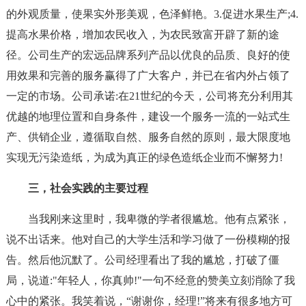
的外观质量，使果实外形美观，色泽鲜艳。3.促进水果生产;4.
提高水果价格，增加农民收入，为农民致富开辟了新的途
径。公司生产的宏远品牌系列产品以优良的品质、良好的使
用效果和完善的服务赢得了广大客户，并已在省内外占领了
一定的市场。公司承诺:在21世纪的今天，公司将充分利用其
优越的地理位置和自身条件，建设一个服务一流的一站式生
产、供销企业，遵循取自然、服务自然的原则，最大限度地
实现无污染造纸，为成为真正的绿色造纸企业而不懈努力!
三，社会实践的主要过程
当我刚来这里时，我卑微的学者很尴尬。他有点紧张，
说不出话来。他对自己的大学生活和学习做了一份模糊的报
告。然后他沉默了。公司经理看出了我的尴尬，打破了僵
局，说道:"年轻人，你真帅!"一句不经意的赞美立刻消除了我
心中的紧张。我笑着说，“谢谢你，经理!”将来有很多地方可