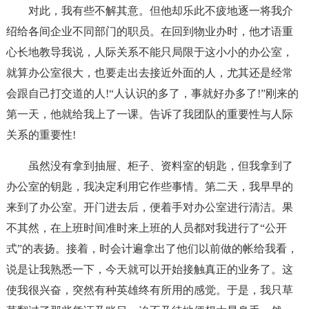
对此，我有些不解其意。但他却乐此不疲地逐一将我介
绍给各间企业不同部门的职员。在回到物业办时，他才语重
心长地教导我说，人际关系不能只局限于这小小的办公室，
就算办公室很大，也要走出去接近外面的人，尤其还是经常
会跟自己打交道的人!“人认识的多了，事就好办多了!”刚来的
第一天，他就给我上了一课。告诉了我团队的重要性与人际
关系的重要性!
虽然没有拿到抽屉、柜子、资料室的钥匙，但我拿到了
办公室的钥匙，我决定利用它作些事情。第二天，我早早的
来到了办公室。开门进去后，便着手对办公室进行清洁。果
不其然，在上班时间准时来上班的人员都对我进行了“公开
式”的表扬。接着，时会计遍拿出了他们以前做的帐给我看，
说是让我熟悉一下，今天就可以开始接触真正的业务了。这
使我很兴奋，突然有种英雄终有所用的感觉。于是，我只草