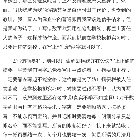
草翻过了那些凭证及账目，迫不及待地便想大显身手。然
而。很快我就为我的浮躁甚至是自信付出了代价，也受到的
教训。我一直以为像企业的普通账目我应该是信手拈来，但
是我却做错了。 1.写错数字就要用红笔划横线，再盖上责任
人的章子，这样才能作废。而我们以前在学校模拟实习时，
只要用红笔划掉，在写上“作废”两字就可以了。
2.写错摘要栏，则可以用蓝笔划横线并在旁边写上正确的
摘要，平常我们写字总觉得写正中点好看，可摘要却不行，
一定要靠左写起不能空格，这样做是为了防止摘要栏被人任
意篡改。在学校模拟实习时，对摘要栏很不看中，认为可写
可不写，没想到这里还有名堂呢!真实不学不知道啊! 3.对于数
字的书写也有严格的要求，字迹一定要清晰清秀，按格填
写，不能东倒西歪的。并且记帐时要清楚每一明细分录及总
帐名称，而不能乱写。所有的帐都记好了，接下来就结帐，
每一帐页要结一次，每个月也要结一次，就是所谓的月清月