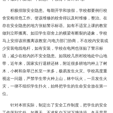
积极排除安全隐患。每期开学和放假，学校都要例行校
舍安检排危工作。使该维修的校舍得以及时维修，整治。在
存在安全隐患的地方张贴警示标语。如有不适宜上课的教室
做到立即搬离。如旧学生宿舍上的横梁有断裂的迹象，学校
马上安排该班搬离该教室;与电力部门协商，不在校内安装或
少安装电线电杆，如有安装，学校在电闸也张贴了警示标
语，减少在校内的不安全隐患。如我校几所村校地处中山地
带，近年来，国家实行退耕还林，附近很多耕地均种上了树
木，小树和杂草已长至一米多，极易发生火灾。学校高度重
视这一问题，严禁学生带火种上山，林中玩火，一旦发生火
灾，一律不组织学生扑火，始终把学生的生命安全放在第一
位。
针对本班实际，制定出了安全工作制度，把学生的安全
工作落到实处。如夏天，不准私自下河下塘洗澡，冬天早晨