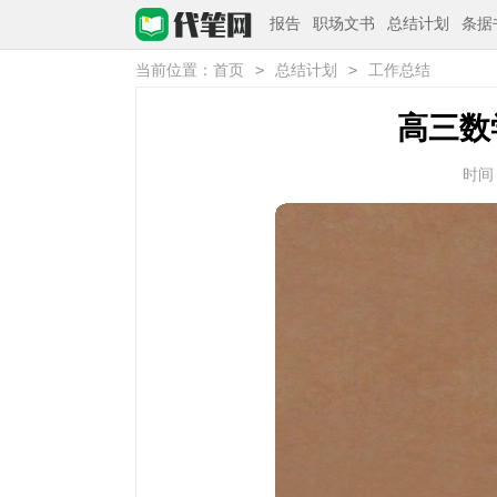
报告
职场文书
总结计划
条据
>
>
当前位置：
首页
总结计划
工作总结
高三数
时间：2