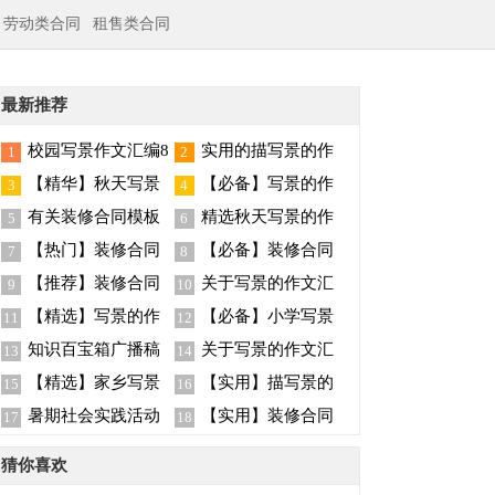
劳动类合同
租售类合同
最新推荐
校园写景作文汇编8
实用的描写景的作
1
2
篇
文400字5篇
【精华】秋天写景
【必备】写景的作
3
4
作文八篇
文合集十篇
有关装修合同模板
精选秋天写景的作
5
6
汇总七篇
文汇编9篇
【热门】装修合同
【必备】装修合同
7
8
模板锦集五篇
范文汇总十篇
【推荐】装修合同
关于写景的作文汇
9
10
范文集锦9篇
总九篇
【精选】写景的作
【必备】小学写景
11
12
文汇总七篇
作文四篇
知识百宝箱广播稿
关于写景的作文汇
13
14
总8篇
【精选】家乡写景
【实用】描写景的
15
16
的作文八篇
作文300字九篇
暑期社会实践活动
【实用】装修合同
17
18
总结
范文汇总5篇
猜你喜欢