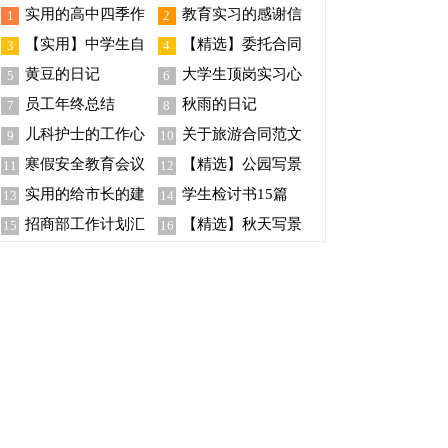
实用的高中四季作
教育实习的感谢信
1
2
文五篇
【实用】中学生自
【精选】委托合同
3
4
我介绍范文汇编4篇
模板汇总9篇
黄豆的日记
大学生顶岗实习心
5
6
得体会(15篇)
员工年终总结
秋雨的日记
7
8
儿科护士的工作心
关于旅游合同范文
9
10
得体会
汇编4篇
寒假安全教育会议
【精选】公园写景
11
12
总结（通用5篇）
作文汇总10篇
实用的给市长的建
学生检讨书15篇
13
14
议书3篇
招商部工作计划汇
【精选】秋天写景
15
16
编八篇
作文汇总九篇