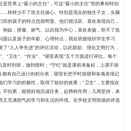
是世界上“最小的主任”，可这“最小的主任”管的事却特别
……样样少不了班主任操心。特别是现在的独生子女，头脑
们班的孩子的特点也很明显。他们很活跃、喜欢表现自己，
。例如：骄傲、娇气、以自我为中心，喜欢表扬，听不了批
问题以及孩子的年龄、心理特点，我在班级组织学生学习
展了“人人争先进”的评比活动，以此鼓励、强化文明行为，
”、“卫生”、“作业”、“寝室表现”五个方面进行评比。每个
后及时到班，做到惜时；“守纪”就是课前准备好，上课不挨
学生都有自己设计的积分表，寝室长把平时就寝和各项表现记
他们学习的积极性，取得了较好的效果；“卫生”，主要指在
，不怕累，能很好地完成任务，起榜样作用；几周坚持，来
而又充满朝气的学习和生活的环境。在学校文明班级的评选