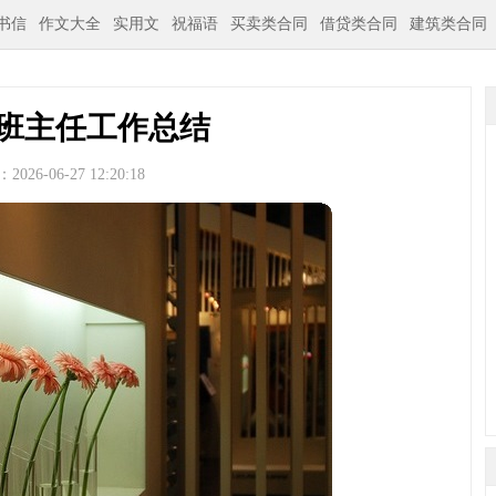
书信
作文大全
实用文
祝福语
买卖类合同
借贷类合同
建筑类合同
班主任工作总结
026-06-27 12:20:18