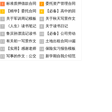
标准质押借款合同
委托资产管理合同
1
2
范本
12篇
【精华】委托合同
【必备】高中的回
3
4
五篇
忆作文汇总七篇
关于军训周记模板
关于秋天写景作文
5
6
集锦五篇
15篇
《人生》读书笔记
关于读书日记
7
8
15篇
鲁滨孙漂流记读书
【必备】公司劳动
9
10
笔记15篇
合同范文六篇
有关初一写景作文
土地出租合同10篇
11
12
锦集九篇
【实用】感谢老师
保险实习报告模板
13
14
感谢信汇总八篇
锦集7篇
写事的作文：公交
新学期自我介绍范
15
16
车上的……
文汇总4篇