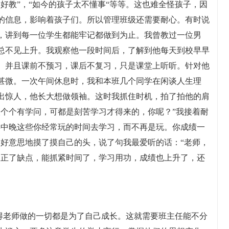
好教”，“如今的孩子太不懂事“等等。这也难全怪孩子，因
的信息，影响着孩子们。所以管理班级还需要耐心。有时说
，讲到每一位学生都能牢记都做到为止。我曾教过一位男
总不见上升。我观察他一段时间后，了解到他每天到校早早
。并且课前不预习，课后不复习，只是课堂上听听。针对他
甚微。一次午间休息时，我和本班几个同学在闲谈人生理
出惊人，他长大想做领袖。这时我抓住时机，拍了拍他的肩
人个个有学问，可都是刻苦学习才得来的，你呢？”我接着耐
早中晚这些你经常玩的时间去学习，而不再是玩。你成绩一
不好意思地摸了摸自己的头，说了句我最爱听的话：“老师，
改正了缺点，能抓紧时间了，学习用功，成绩也上升了，还
觉得老师做的一切都是为了自己成长。这就需要班主任能不分