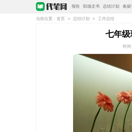
报告
职场文书
总结计划
条据
>
>
当前位置：
首页
总结计划
工作总结
七年级
时间：2