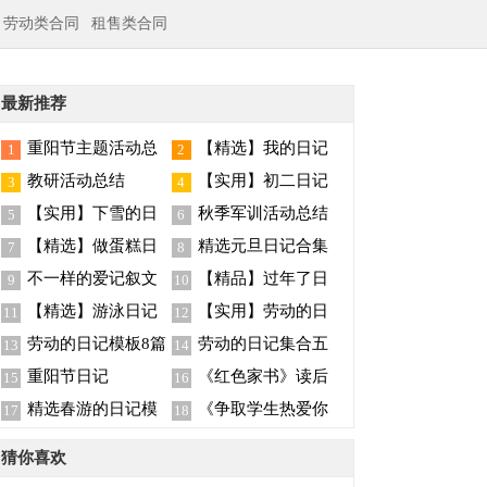
劳动类合同
租售类合同
最新推荐
重阳节主题活动总
【精选】我的日记
1
2
结
范文9篇
教研活动总结
【实用】初二日记
3
4
汇总3篇
【实用】下雪的日
秋季军训活动总结
5
6
记三篇
【精选】做蛋糕日
精选元旦日记合集
7
8
记4篇
五篇
不一样的爱记叙文
【精品】过年了日
9
10
(集锦15篇)
记四篇
【精选】游泳日记
【实用】劳动的日
11
12
汇编三篇
记四篇
劳动的日记模板8篇
劳动的日记集合五
13
14
篇
重阳节日记
《红色家书》读后
15
16
感
精选春游的日记模
《争取学生热爱你
17
18
板6篇
的学科》读后感
猜你喜欢