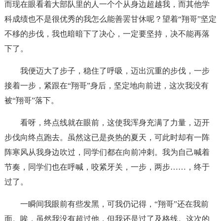
而现在眼看着大部队里的人一个个从身边超越我，而其他学
科成绩也不是很优秀的我怎么能善罢甘休呢？望着“翔哥”坚定
不移的步伐，我也暗暗下了决心，一定要坚持，决不能再落
下了。
我便迈大了步子，稳住了呼吸，迈出沉重的步伐，一步
接着一步，紧跟在“翔哥”身后，坚定地向前进，这次我没有
被“翔哥”落下。
看呀，终点线就在眼前，这使我浑身充满了力量，迈开
步伐向终点跑去。虽然这已是炎热的夏天，可此时却有一阵
阵寒风从我身边吹过，同学们都在向前冲刺。我为自己喊着
节奏，同学们也在呼喊，咬紧牙关，一步，两步……，终于
过了。
一瞬间我眼前有些发黑，可我仍记得，“翔哥”还在我前
面。唉，虽然我没有超过他，但我还是过了及格线。这次的