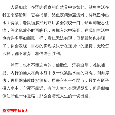
人是如此，在弱肉强食的自然界中亦如此。鲇鱼生活在
我国南部沿海，它会捕鼠。鲇鱼夜间游至浅滩，将尾巴伸出
水面诱鼠，老鼠循腥找到它后多会狠咬一口，鲇鱼却能忍住
痛，等老鼠放心时再咬死，将拖入水中淹死。在我们生活中
也有许多事如碾鼠一样，看似无法实现，但是最终也实现
了，你会发现，目标的实现取决于在逆境中的坚持，无论怎
么样，都不放弃，相信终会胜利。
然而，也有不懂这点的，仙胎鱼，浑身透明，难以捕
捉。内行的渔人在两木筏中系一根紧贴水面的麻绳，划向岸
边，再用网捕就能捉很多。原来它有一个弱点：只要有影子
投入水中，宁死不靠近。有时人生也会遭遇阴影，但是假如
像仙胎鱼一样退缩，那么会堵死人生的一切出路。
坚持初中日记3