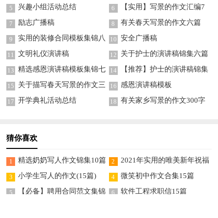
文合集7篇
篇
兴趣小组活动总结
【实用】写景的作文汇编7
5
6
篇
励志广播稿
有关春天写景的作文六篇
7
8
实用的装修合同模板集锦八
安全广播稿
9
10
篇
文明礼仪演讲稿
关于护士的演讲稿锦集六篇
11
12
精选感恩演讲稿模板集锦七
【推荐】护士的演讲稿锦集
13
14
篇
8篇
关于描写春天写景的作文三
感恩演讲稿模板
15
16
篇
开学典礼活动总结
有关家乡写景的作文300字
17
18
四篇
猜你喜欢
精选奶奶写人作文锦集10篇
2021年实用的唯美新年祝福
1
2
语集锦46条
小学生写人的作文(15篇)
微笑初中作文合集15篇
3
4
【必备】聘用合同范文集锦
软件工程求职信15篇
5
6
7篇
关于老师写人作文300字集
六年级日记(精选15篇)
7
8