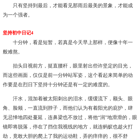
只有坚持到最后，才能看见那雨后最美的景象，才能成
为一个强者。
坚持初中日记4
十分钟，看是短暂，若真是今天早上那样，便像十年一
般难熬。
抬头目视前方，挺直腰杆，眼里射出些许坚定的目光，
而这些画面，仅仅是前一分钟站军姿，这个看起来简单的动
作要是在烈日下坚持十分钟还是有一定的难度的。
汗水，混加着被太阳刺出的泪水，缓缓流下，额头、眼
角、脸颊，一直流到脖子，而他们认为有着阳光的庇护，肆
无忌惮地四处蔓延，连鼻梁也不放过，将他“润”地滑滑的，眼
镜即将脱落，停在了挡住我视线的地方，就连蚂蚁也趁火打
劫，竟敢大胆的爬上了我的运动鞋，弄的痒痒的，很不舒