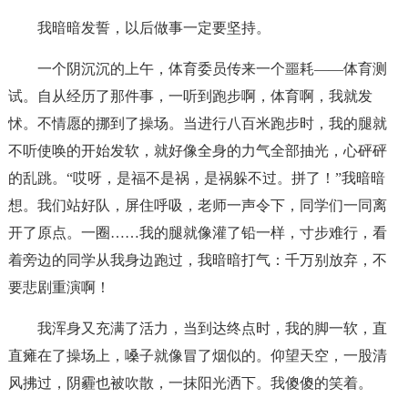
我暗暗发誓，以后做事一定要坚持。
一个阴沉沉的上午，体育委员传来一个噩耗——体育测
试。自从经历了那件事，一听到跑步啊，体育啊，我就发
怵。不情愿的挪到了操场。当进行八百米跑步时，我的腿就
不听使唤的开始发软，就好像全身的力气全部抽光，心砰砰
的乱跳。“哎呀，是福不是祸，是祸躲不过。拼了！”我暗暗
想。我们站好队，屏住呼吸，老师一声令下，同学们一同离
开了原点。一圈……我的腿就像灌了铅一样，寸步难行，看
着旁边的同学从我身边跑过，我暗暗打气：千万别放弃，不
要悲剧重演啊！
我浑身又充满了活力，当到达终点时，我的脚一软，直
直瘫在了操场上，嗓子就像冒了烟似的。仰望天空，一股清
风拂过，阴霾也被吹散，一抹阳光洒下。我傻傻的笑着。