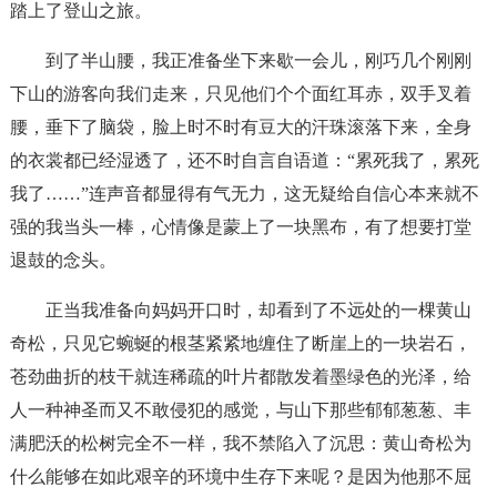
踏上了登山之旅。
到了半山腰，我正准备坐下来歇一会儿，刚巧几个刚刚
下山的游客向我们走来，只见他们个个面红耳赤，双手叉着
腰，垂下了脑袋，脸上时不时有豆大的汗珠滚落下来，全身
的衣裳都已经湿透了，还不时自言自语道：“累死我了，累死
我了……”连声音都显得有气无力，这无疑给自信心本来就不
强的我当头一棒，心情像是蒙上了一块黑布，有了想要打堂
退鼓的念头。
正当我准备向妈妈开口时，却看到了不远处的一棵黄山
奇松，只见它蜿蜒的根茎紧紧地缠住了断崖上的一块岩石，
苍劲曲折的枝干就连稀疏的叶片都散发着墨绿色的光泽，给
人一种神圣而又不敢侵犯的感觉，与山下那些郁郁葱葱、丰
满肥沃的松树完全不一样，我不禁陷入了沉思：黄山奇松为
什么能够在如此艰辛的环境中生存下来呢？是因为他那不屈