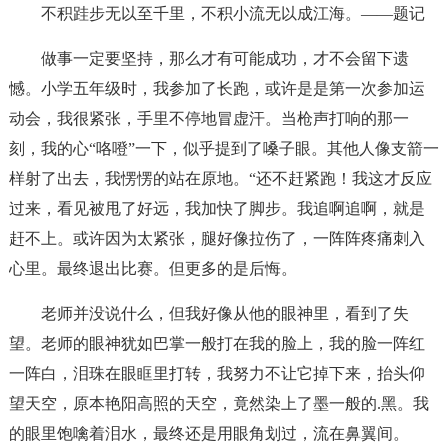
不积跬步无以至千里，不积小流无以成江海。——题记
做事一定要坚持，那么才有可能成功，才不会留下遗
憾。小学五年级时，我参加了长跑，或许是是第一次参加运
动会，我很紧张，手里不停地冒虚汗。当枪声打响的那一
刻，我的心“咯噔”一下，似乎提到了嗓子眼。其他人像支箭一
样射了出去，我愣愣的站在原地。“还不赶紧跑！我这才反应
过来，看见被甩了好远，我加快了脚步。我追啊追啊，就是
赶不上。或许因为太紧张，腿好像拉伤了，一阵阵疼痛刺入
心里。最终退出比赛。但更多的是后悔。
老师并没说什么，但我好像从他的眼神里，看到了失
望。老师的眼神犹如巴掌一般打在我的脸上，我的脸一阵红
一阵白，泪珠在眼眶里打转，我努力不让它掉下来，抬头仰
望天空，原本艳阳高照的天空，竟然染上了墨一般的.黑。我
的眼里饱噙着泪水，最终还是用眼角划过，流在鼻翼间。