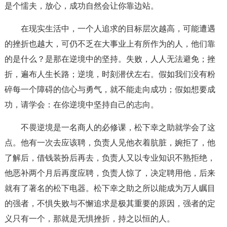
是个懦夫，放心，成功自然会让你靠边站。
在现实生活中，一个人追求的目标层次越高，可能遭遇
的挫折也越大，可仍不乏在大事业上有所作为的人，他们靠
的是什么？是那在逆境中的坚持。失败，人人无法避免；挫
折，遍布人生长路；逆境，时刻潜伏左右。假如我们没有粉
碎每一个障碍的信心与勇气，就不能走向成功；假如想要成
功，请学会：在你逆境中坚持自己的志向。
不畏逆境是一名商人的必修课，松下幸之助就学会了这
点。他有一次去应该聘，负责人见他衣着肮脏，婉拒了，他
了解后，借钱装扮后再去，负责人又以专业知识不熟拒绝，
他恶补两个月后再度应聘，负责人惊了，决定聘用他，后来
就有了著名的松下电器。松下幸之助之所以能成为万人瞩目
的强者，不惧失败与不懈追求是极其重要的原因，强者的定
义只有一个，那就是无惧挫折，持之以恒的人。