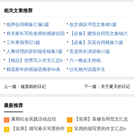
相关文章推荐
抵押合同模板汇编5篇
创文倡议书范文集锦5篇
有关家长写给老师的感谢信四
【必备】建筑合同范文集锦六
篇
三年寒假周记3篇
篇
【必备】买卖合同模板六篇
人事经理的辞职报告锦集5篇
竞选班长演讲稿15篇
【精品】优秀写人作文汇总8
六一晚会主持稿
篇
精选新年的祝福语摘录96条
以礼物为话题作文
上一篇：
做蛋糕的日记
下一篇：
关于夏天的日记
最新推荐
暑期社会实践活动总结
【实用】装修合同范文汇总
1
2
5篇
【实用】描写春天写景的作
实用的描写景的作文汇总6
3
4