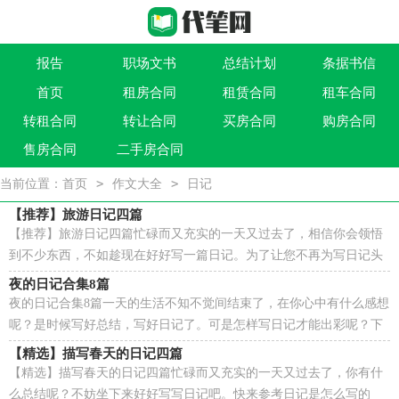
报告
职场文书
总结计划
条据书信
首页
租房合同
租赁合同
租车合同
作文大全
实用文
祝福语
买卖类合同
转租合同
转让合同
买房合同
购房合同
借贷类合同
建筑类合同
劳动类合同
租售类合同
售房合同
二手房合同
>
>
当前位置：
首页
作文大全
日记
【推荐】旅游日记四篇
【推荐】旅游日记四篇忙碌而又充实的一天又过去了，相信你会领悟
到不少东西，不如趁现在好好写一篇日记。为了让您不再为写日记头
疼，下面是小编收集整理的旅游日记4篇，希望能够帮...
夜的日记合集8篇
夜的日记合集8篇一天的生活不知不觉间结束了，在你心中有什么感想
呢？是时候写好总结，写好日记了。可是怎样写日记才能出彩呢？下
面是小编帮大家整理的夜的日记9篇，仅供参考，欢迎大家...
【精选】描写春天的日记四篇
【精选】描写春天的日记四篇忙碌而又充实的一天又过去了，你有什
么总结呢？不妨坐下来好好写写日记吧。快来参考日记是怎么写的