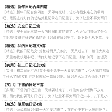
吧，下面是小编为大家整理的描写春天的日记4篇，欢迎...
【精选】新年日记合集四篇
【精选】新年日记合集四篇一天即将完结，想必有很多难忘的瞬间
吧，需要进行好好的总结并且记录在日记里了。为了让您不再为写日
记头疼，下面是小编收集整理的新年日记5篇，仅供参考，...
【精选】安全日记三篇
【精选】安全日记三篇一天的时间即将结束了，今天我们都做了什么
了呢?需要进行好好的总结并且记录在日记里了。是不是无从下笔、没
有头绪？下面是小编帮大家整理的安全日记3篇，仅...
【精选】我的日记范文9篇
【精选】我的日记范文9篇忙碌而又充实的一天又过去了，相信大家这
一天里都收获颇丰吧，请好好地记录下在日记里。那如何写一篇漂亮
的日记呢？下面是小编整理的我的日记9篇，仅供参考...
【实用】初二日记汇总3篇
【实用】初二日记汇总3篇不知不觉中一天又要结束了，今天我们都做
了什么了呢?立即行动起来写一篇日记吧。日记怎么写才合适呢？以下
是小编帮大家整理的【实用】初二日记汇总3篇，...
【实用】下雪的日记三篇
【实用】下雪的日记三篇一天就要结束了，相信你会领悟到不少东
西，因此我们要写好日记了。为了让您不再为写日记头疼，以下是小
编精心整理的下雪的日记4篇，欢迎大家借鉴与参考，希望...
【精选】做蛋糕日记4篇
【精选】做蛋糕日记4篇一天将要结束了，在你心中有什么感想呢？此