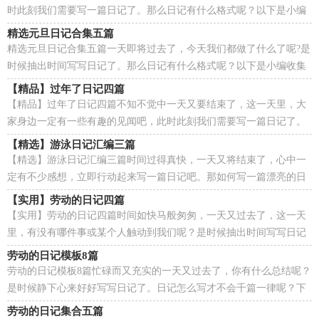
时此刻我们需要写一篇日记了。那么日记有什么格式呢？以下是小编
为大家整理的做蛋糕日记4篇，供大家参考借鉴，希望可...
精选元旦日记合集五篇
精选元旦日记合集五篇一天即将过去了，今天我们都做了什么了呢?是
时候抽出时间写写日记了。那么日记有什么格式呢？以下是小编收集
整理的元旦日记6篇，欢迎大家借鉴与参考，希望对大...
【精品】过年了日记四篇
【精品】过年了日记四篇不知不觉中一天又要结束了，这一天里，大
家身边一定有一些有趣的见闻吧，此时此刻我们需要写一篇日记了。
但是却发现不知道该写些什么，下面是小编为大家整理...
【精选】游泳日记汇编三篇
【精选】游泳日记汇编三篇时间过得真快，一天又将结束了，心中一
定有不少感想，立即行动起来写一篇日记吧。那如何写一篇漂亮的日
记呢？下面是小编整理的游泳日记5篇，仅供参考，大家一...
【实用】劳动的日记四篇
【实用】劳动的日记四篇时间如快马般匆匆，一天又过去了，这一天
里，有没有哪件事或某个人触动到我们呢？是时候抽出时间写写日记
了。那如何写一篇漂亮的日记呢？下面是小编整理的劳动...
劳动的日记模板8篇
劳动的日记模板8篇忙碌而又充实的一天又过去了，你有什么总结呢？
是时候静下心来好好写写日记了。日记怎么写才不会千篇一律呢？下
面是小编精心整理的劳动的日记8篇，希望对大家有所...
劳动的日记集合五篇