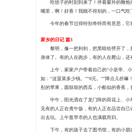
吃饺子的时刻到来了！伴着窗外的鞭炮
嘴里，啊！好香！我顾不得别的，一口气吃
今年的春节过得特别奇特而有意思，它
家乡的日记 篇3
黎明，像一把利剑，把黑暗给劈开了，
身体了。有的人在跑步，有的人在爬山，还
上午，家家户户带着自己的“小皇帝、
如：“这菠菜多少钱。”“8元。”“降点儿价
彤的苹果，圆鼓鼓的西瓜，小船似的香蕉，
中午，阳光洒在了龙门阵的荷花上、小
见有的人正在煮午饭，有的人正在品尝自己
出去玩。上午逛早市的人也满载而归。
下午，有的孩子去了图书馆，有的小朋