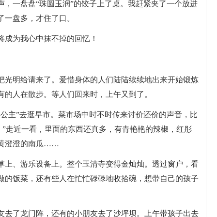
声，一盘盘“珠圆玉润”的饺子上了桌。我赶紧夹了一个放进
了一盘多，才住了口。
将成为我心中抹不掉的回忆！
把光明给请来了。爱惜身体的人们陆陆续续地出来开始锻炼
有的人在散步。等人们回来时，上午又到了。
小公主”去逛早市。菜市场中时不时传来讨价还价的声音，比
嘛！”走近一看，里面的东西还真多，有青艳艳的辣椒，红彤
黄澄澄的南瓜……
草上、游乐设备上。整个玉清寺变得金灿灿。透过窗户，看
做的饭菜，还有些人在忙忙碌碌地收拾碗，想带自己的孩子
友去了龙门阵，还有的小朋友去了沙坪坝。上午带孩子出去