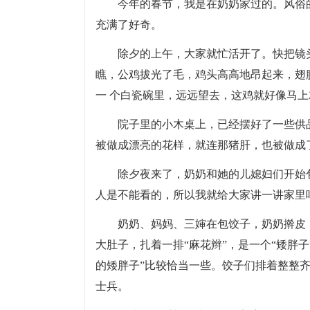
今年的春节，我是在奶奶家过的。风俗
充满了好奇。
除夕的上午，大家就忙活开了。快把镜
瞧，公鸡拔光了毛，鸡头高高地昂起来，翅
一 个白瓷碗里，远远望去，这鸡就好像马
院子里的小木桌上，已经摆好了一些供
被做成漂亮的花样，就连那猪肝，也被做成
除夕夜来了，奶奶和她的儿媳妇们开始
人是不能看的，所以我就给大家讲一讲家里
奶奶、妈妈、三婶在包饺子，奶奶擀皮
大肚子，扎着一排“麻花辫”，是一个“矮胖子
的矮胖子”比较恰当一些。饺子们排着整整
士兵。