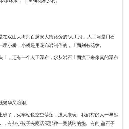
泉珍珠滚， 十里荷花稻乡村。
是在双山大街到百脉泉大街路旁的`人工河。人工河是用石
一座小桥，小桥是用花岗岩制作的，上面刻有花纹。
头上，还有一个人工瀑布，水从岩石上面流下来像真的瀑布
既繁华又喧闹。
上班了，火车站也空空荡荡，没人来玩。我们村的人一早起
…，有些小孩子去商店买那种一丢就响的炮。有的 垒石子