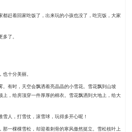
家都赶着回家吃饭了，出来玩的小孩也没了，吃完饭，大家
。
更多了。
，也十分美丽。
雾。有时，天空会飘洒着亮晶晶的小雪花。雪花飘到山坡
顶上，给房顶穿一件厚厚的棉衣。雪花飘洒到大地上，给大
堆雪人，打雪仗，滚雪球，玩得多开心呢！
，那一棵棵雪松，却迎着刺骨的寒风傲然挺立。雪松枝叶上