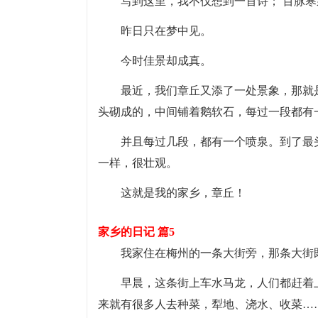
写到这里，我不仅想到一首诗； 百脉寒
昨日只在梦中见。
今时佳景却成真。
最近，我们章丘又添了一处景象，那就
头砌成的，中间铺着鹅软石，每过一段都有
并且每过几段，都有一个喷泉。到了最
一样，很壮观。
这就是我的家乡，章丘！
家乡的日记 篇5
我家住在梅州的一条大街旁，那条大街
早晨，这条街上车水马龙，人们都赶着
来就有很多人去种菜，犁地、浇水、收菜…