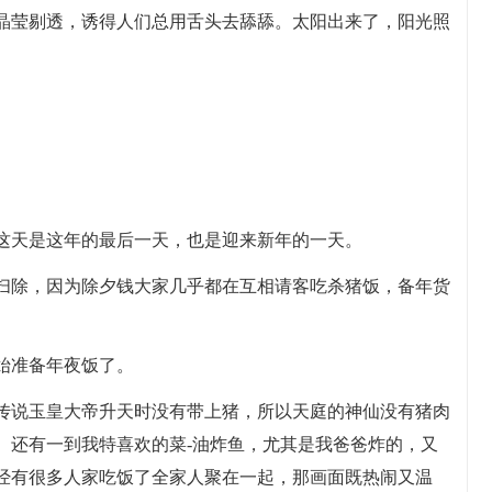
晶莹剔透，诱得人们总用舌头去舔舔。太阳出来了，阳光照
这天是这年的最后一天，也是迎来新年的一天。
扫除，因为除夕钱大家几乎都在互相请客吃杀猪饭，备年货
始准备年夜饭了。
传说玉皇大帝升天时没有带上猪，所以天庭的神仙没有猪肉
。还有一到我特喜欢的菜-油炸鱼，尤其是我爸爸炸的，又
经有很多人家吃饭了全家人聚在一起，那画面既热闹又温