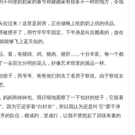
的不同使奶奶家的春节和姥姥家有很多不一样的地方，令我
头拉过来！这里是厨房，正在做晚上给奶奶上供的供品。
膀被撑开了，用竹竿牢牢固定。下半身是向后翘着的，放在
上就能够飞上蓝天似的。
品。看，有猪蹄、鸡、猪肉、猪肝……十分丰富。每一个都
了一朵层次分明的花儿，好像艺术馆里的展品一样。
包饺子，而爷爷、爸爸他们则去了老房子祭祖。由于祭祖女
吧。
，妈妈和婶婶包。我仔细地观察了一下包好的饺子，它挺着
”。因为它还穿着“白衬衣”，所以我认为还是叫 它“爱干净
齐齐的队伍，横成列，竖成行，让我不禁想起了训练有素的