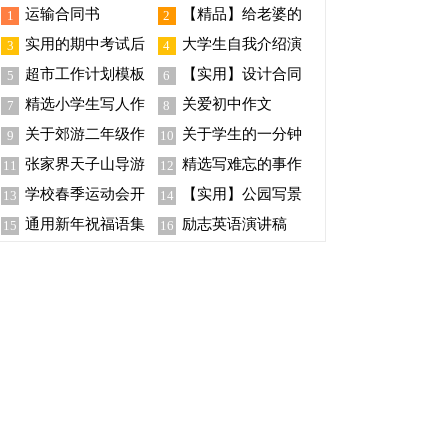
运输合同书
【精品】给老婆的
1
2
保证书4篇
实用的期中考试后
大学生自我介绍演
3
4
的作文汇编5篇
讲稿(15篇)
超市工作计划模板
【实用】设计合同
5
6
汇总六篇
模板集锦9篇
精选小学生写人作
关爱初中作文
7
8
文锦集八篇
关于郊游二年级作
关于学生的一分钟
9
10
文300字合集八篇
自我介绍模板锦集9篇
张家界天子山导游
精选写难忘的事作
11
12
词
文400字集锦9篇
学校春季运动会开
【实用】公园写景
13
14
幕词14篇
作文300字8篇
通用新年祝福语集
励志英语演讲稿
15
16
锦80条