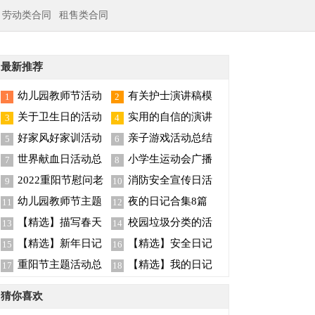
劳动类合同
租售类合同
最新推荐
幼儿园教师节活动
有关护士演讲稿模
1
2
总结
板集合6篇
关于卫生日的活动
实用的自信的演讲
3
4
总结
稿模板汇编五篇
好家风好家训活动
亲子游戏活动总结
5
6
总结
世界献血日活动总
小学生运动会广播
7
8
结15篇
稿
2022重阳节慰问老
消防安全宣传日活
9
10
人活动总结（精选5
动总结
幼儿园教师节主题
夜的日记合集8篇
11
12
篇）
活动总结
【精选】描写春天
校园垃圾分类的活
13
14
的日记四篇
动总结
【精选】新年日记
【精选】安全日记
15
16
合集四篇
三篇
重阳节主题活动总
【精选】我的日记
17
18
结
范文9篇
猜你喜欢