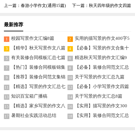
上一篇：
春游小学作文(通用15篇)
下一篇：
秋天四年级的作文四篇
最新推荐
校园写景作文汇编8篇
实用的描写景的作文400字5
1
2
篇
【精华】秋天写景作文八篇
【必备】写景的作文合集十
3
4
篇
有关装修合同模板汇总七篇
精选秋天写景的作文汇编9
5
6
篇
【热门】装修合同模板锦集
【必备】装修合同范文汇总
7
8
五篇
十篇
【推荐】装修合同范文集锦
关于写景的作文汇总九篇
9
10
9篇
【精选】写景的作文汇总七
【必备】小学写景作文四篇
11
12
篇
知识百宝箱广播稿
关于写景的作文汇总8篇
13
14
【精选】家乡写景的作文八
【实用】描写景的作文300
15
16
篇
字九篇
暑期社会实践活动总结
【实用】装修合同范文汇总
17
18
5篇