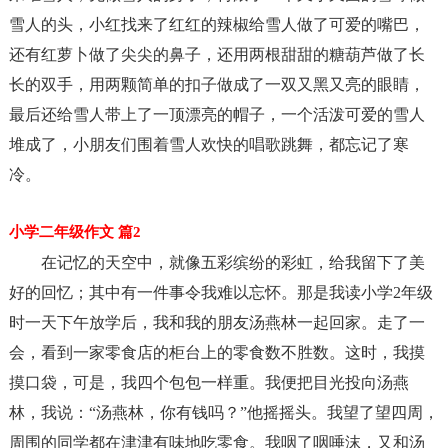
雪人的头，小红找来了红红的辣椒给雪人做了可爱的嘴巴，
还有红萝卜做了尖尖的鼻子，还用两根甜甜的糖葫芦做了长
长的双手，用两颗简单的扣子做成了一双又黑又亮的眼睛，
最后还给雪人带上了一顶漂亮的帽子，一个活泼可爱的雪人
堆成了，小朋友们围着雪人欢快的唱歌跳舞，都忘记了寒
冷。
小学二年级作文 篇2
在记忆的天空中，就像五彩缤纷的彩虹，给我留下了美
好的回忆；其中有一件事令我难以忘怀。那是我读小学2年级
时一天下午放学后，我和我的朋友汤燕林一起回家。走了一
会，看到一家零食店的柜台上的零食数不胜数。这时，我摸
摸口袋，可是，我四个包包一样重。我便把目光投向汤燕
林，我说：“汤燕林，你有钱吗？”他摇摇头。我望了望四周，
周围的同学都在津津有味地吃零食。我咽了咽唾沫，又和汤