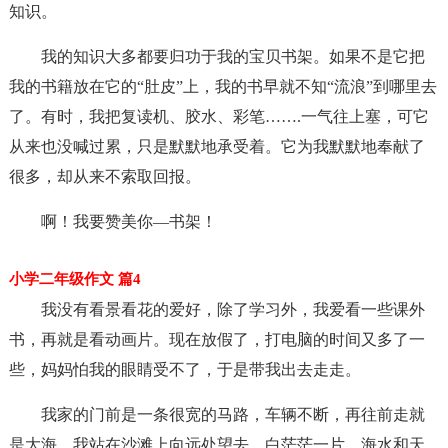
知识。
我的知识大多都要归功于我的宝贝书架。如果不是它把
我的书籍放在它的“肚皮”上，我的书早就不知“流浪”到哪里去
了。有时，我把复读机、胶水、彩笔…….一气往上塞，可它
从来也没喊过累，只是默默地承受着。它为我默默地奉献了
很多，却从来不索取回报。
啊！我要赞美你—书架！
小学二年级作文 篇4
我没有看景看花的爱好，除了学习外，我爱看一些课外
书，再就是看动画片。现在放假了，打电脑的时间又多了一
些，妈妈怕我的眼睛受不了，于是带我出去走走。
我家的门前是一条很宽的马路，车辆不断，再往前走就
是大海。我站在沙滩上向远处望去，白茫茫一片。海水和天