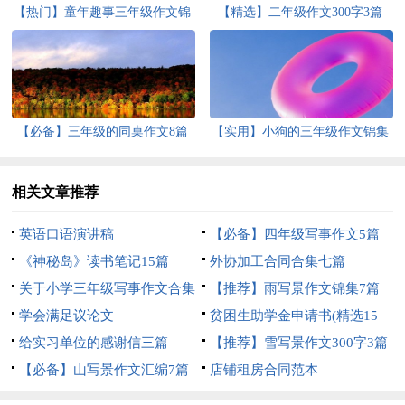
【热门】童年趣事三年级作文锦
【精选】二年级作文300字3篇
集6篇
【必备】三年级的同桌作文8篇
【实用】小狗的三年级作文锦集
五篇
相关文章推荐
英语口语演讲稿
【必备】四年级写事作文5篇
《神秘岛》读书笔记15篇
外协加工合同合集七篇
关于小学三年级写事作文合集
【推荐】雨写景作文锦集7篇
十篇
学会满足议论文
贫困生助学金申请书(精选15
给实习单位的感谢信三篇
篇)
【推荐】雪写景作文300字3篇
【必备】山写景作文汇编7篇
店铺租房合同范本