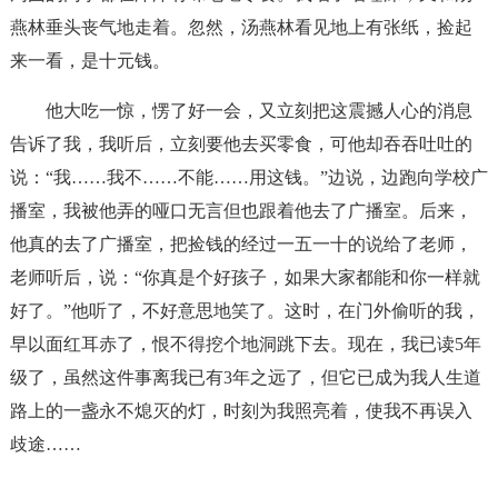
燕林垂头丧气地走着。忽然，汤燕林看见地上有张纸，捡起
来一看，是十元钱。
他大吃一惊，愣了好一会，又立刻把这震撼人心的消息
告诉了我，我听后，立刻要他去买零食，可他却吞吞吐吐的
说：“我……我不……不能……用这钱。”边说，边跑向学校广
播室，我被他弄的哑口无言但也跟着他去了广播室。后来，
他真的去了广播室，把捡钱的经过一五一十的说给了老师，
老师听后，说：“你真是个好孩子，如果大家都能和你一样就
好了。”他听了，不好意思地笑了。这时，在门外偷听的我，
早以面红耳赤了，恨不得挖个地洞跳下去。现在，我已读5年
级了，虽然这件事离我已有3年之远了，但它已成为我人生道
路上的一盏永不熄灭的灯，时刻为我照亮着，使我不再误入
歧途……