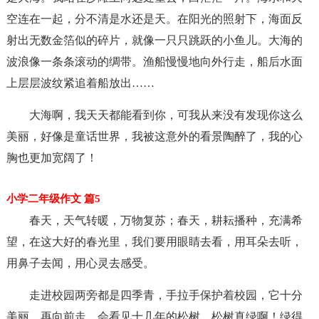
空连在一起，分不清是水还是天。在阳光的照射下，海面反
射出无数金箔似的碎片，就像一只只跳跃的小鱼儿。大海的
波浪像一条条滚动的绸带。渔船慢慢地向外行走，船后水面
上层层波纹紧追着船放出……
大海啊，我天天都能看到你，可我从来没有发现你这么
美丽，好像是童话世界，我被这意外的看景陶醉了，我的心
胸也更加宽阔了！
小学二年级作文 篇5
春天，天气转暖，万物复苏；春天，耕耘播种，充满希
望，在这大好的春光里，我们要用眼睛去看，用耳朵去听，
用鼻子去闻，用心灵去感受。
走进校园两旁都是四季青，手拉手保护着校园，它十分
美丽。再向前走，会看见十几年的松树，松树真绿啊！绿得