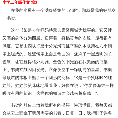
小学二年级作文 篇3
在我的小屋有一个满腹经纶的“老师”，那就是我的好朋友
—书架。
这个书架是去年妈妈特意去康隆商城为我买的。它又馊
又高的身体分为四层。它穿着一身橘黄色的衣服，显得很有
风度。它是由四块打磨十分光滑而且平整的木版架在几个钢
条上组成的。这些钢条上面是弯曲的，还刷了一层透明的.白
色漆，让它显得格外高雅。金色的阳光洒在我美丽的书架
上，书架立刻闪闪发光。它像夜空中一颗明亮的星星。书架
最顶层的木板上贴了一个圆形的商标，它是一个笑眯眯的娃
娃脸。娃娃脸笑眯眯地看着我，好像在说：“你要像海绵一样
吸收有用的知识，这样你的知识才会越来越多哦！”。
书架的肚皮上放着我所有的书籍，琳琅满目。我每天都
会从它上面拿下我所需要的书看，日复一日，我得到了许多