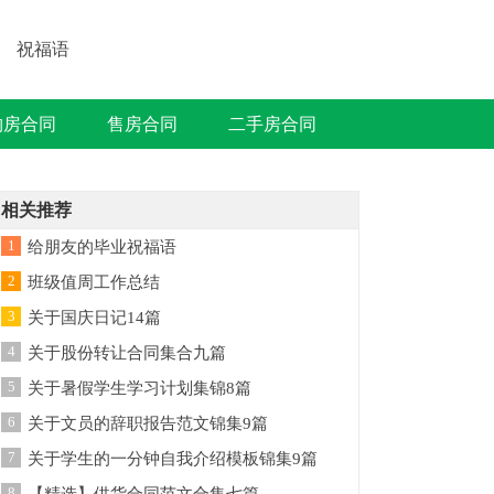
祝福语
购房合同
售房合同
二手房合同
相关推荐
1
给朋友的毕业祝福语
2
班级值周工作总结
3
关于国庆日记14篇
4
关于股份转让合同集合九篇
5
关于暑假学生学习计划集锦8篇
6
关于文员的辞职报告范文锦集9篇
7
关于学生的一分钟自我介绍模板锦集9篇
8