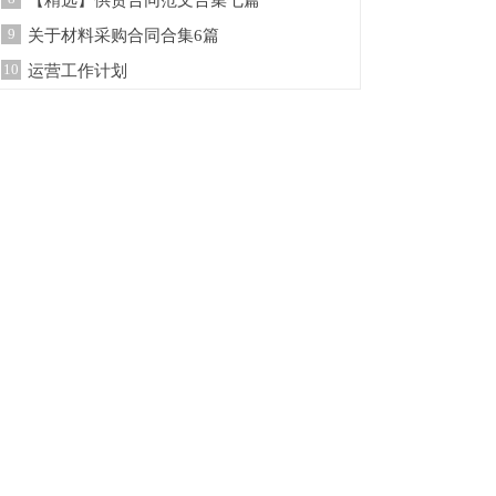
【精选】供货合同范文合集七篇
9
关于材料采购合同合集6篇
10
运营工作计划