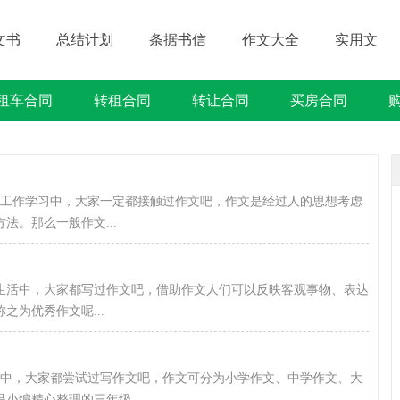
文书
总结计划
条据书信
作文大全
实用文
租车合同
转租合同
转让合同
买房合同
借贷类合同
建筑类合同
劳动类合同
租售类合同
或工作学习中，大家一定都接触过作文吧，作文是经过人的思想考虑
。那么一般作文...
和生活中，大家都写过作文吧，借助作文人们可以反映客观事物、表达
为优秀作文呢...
习中，大家都尝试过写作文吧，作文可分为小学作文、中学作文、大
小编精心整理的三年级...