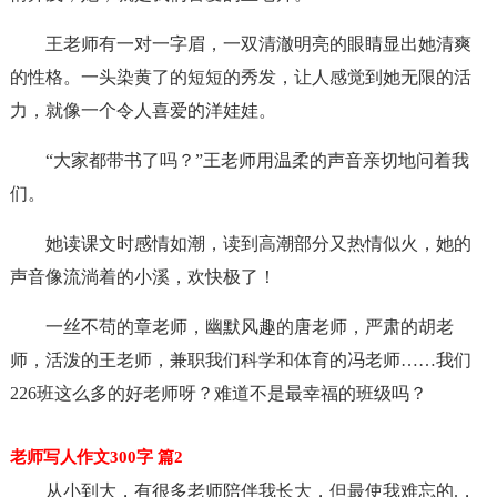
王老师有一对一字眉，一双清澈明亮的眼睛显出她清爽
的性格。一头染黄了的短短的秀发，让人感觉到她无限的活
力，就像一个令人喜爱的洋娃娃。
“大家都带书了吗？”王老师用温柔的声音亲切地问着我
们。
她读课文时感情如潮，读到高潮部分又热情似火，她的
声音像流淌着的小溪，欢快极了！
一丝不苟的章老师，幽默风趣的唐老师，严肃的胡老
师，活泼的王老师，兼职我们科学和体育的冯老师……我们
226班这么多的好老师呀？难道不是最幸福的班级吗？
老师写人作文300字 篇2
从小到大，有很多老师陪伴我长大，但最使我难忘的.，