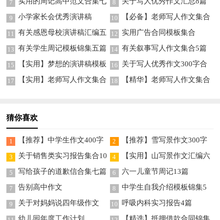
实用的周记高中范文合集七
关于写人优秀作文汇总8篇
7
8
篇
小学家长会优秀演讲稿
【必备】老师写人作文集合
9
10
八篇
有关感恩母校演讲稿汇编五
实用广告合同模板集合
11
12
篇
有关学生周记模板锦集五篇
有关叙事写人作文集合5篇
13
14
【实用】梦想的演讲稿模板
关于写人优秀作文300字合
15
16
集合七篇
集7篇
【实用】老师写人作文集合
【精华】老师写人作文集合
17
18
7篇
九篇
猜你喜欢
【推荐】中学生作文400字
【推荐】雪写景作文300字
1
2
集锦五篇
四篇
关于销售类实习报告集合10
【实用】山写景作文汇编六
3
4
篇
篇
写给孩子的道歉信合集七篇
六一儿童节周记13篇
5
6
告别高中作文
中学生自我介绍模板锦集5
7
8
篇
关于对妈妈说四年级作文
呼吸内科实习报告4篇
9
10
300字9篇
幼儿园年度工作计划
【精选】抵押借款合同锦集
11
12