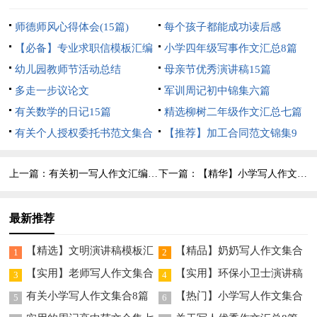
师德师风心得体会(15篇)
每个孩子都能成功读后感
【必备】专业求职信模板汇编
小学四年级写事作文汇总8篇
五篇
幼儿园教师节活动总结
母亲节优秀演讲稿15篇
多走一步议论文
军训周记初中锦集六篇
有关数学的日记15篇
精选柳树二年级作文汇总七篇
有关个人授权委托书范文集合
【推荐】加工合同范文锦集9
六篇
篇
上一篇：
有关初一写人作文汇编九篇
下一篇：
【精华】小学写人作文400字集合九篇
最新推荐
【精选】文明演讲稿模板汇
【精品】奶奶写人作文集合
1
2
编8篇
五篇
【实用】老师写人作文集合
【实用】环保小卫士演讲稿
3
4
六篇
4篇
有关小学写人作文集合8篇
【热门】小学写人作文集合
5
6
五篇