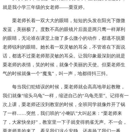
就是我小学三年级的女老师——栗亚婷。
栗老师长着一双大大的眼睛，短短的头发在阳光下微微
发蓝，美丽极了。度数不高的眼镜片后面是两只鹰一样犀利
的眼睛，无论谁在课堂上做了多么微小的动作，都逃不脱栗
老师锐利的眼睛。她长着一双灵敏的耳朵，不管谁在下面说
话，都逃不过栗老师那灵敏的耳朵。让我印象最深刻的就是
栗老师的表情，笑的时候，就像个美丽的天使。但栗老师生
气的时候就像一个“魔鬼”，叫一声，地都得抖三抖。
每当我们犯错误的时候，栗老师就会高高地举起教鞭，
我们就像“缩头乌龟”一样，缩进自己的“乌龟壳里”。记得有一
次上课，栗老师还没到教室的时候，全班同学就像炸开了锅
了一样……突然，我们班的“小喇叭”大叫起来：“栗老师来
了，大家快坐好”，教室里一下子就变得鸦雀无声。不一会，
栗老师真的来了，看见我们这么安静，还表扬了我们一番