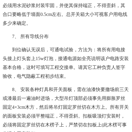
必须用水泥砂浆封装牢固，并使其保持端正，不得歪斜，其
合口要略低于墙面0.5cm左右。总开关箱大小可视客户用电线
多少来确定。
7、 所有导线分布
到位确认无误后，可通电试验，方法为：将所有用电接
头接上灯头套上15w灯泡，接通电源如全亮说明该户电路安装
基本合格，这时可填写工程交接单。请其它工种负责人签字
验收，电气隐蔽工程初步结束。
8、 安装各种灯具和开关面板，需在油漆快要撤场前三天
或漆最后一遍油时进场，大型吊灯顶部必须事先用膨胀罗丝
固定4×3cm木方，然后将吊灯固定罗丝切在木方上。所有开关
的面板安装必须平整端正，不得歪斜。扣板吸顶灯安装时，
必须将固定罗丝切在木楞子上，严禁切在扣板上(此木楞可事