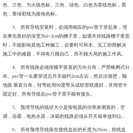
色、兰色、为火线色标。兰色、绿色、白色为零线色标，黑
色，黄绿彩线为接地色标。
3、 所有导线安装时，必须用相应的pvc管子穿起来，埋
在事先凿好的深宽为4×3cm的槽子里，如遇并排线路槽子凿宽
时，不能影响其他工种施工，必要时可和木、瓦工协商解决
施工中的难题，不得有只顾自己，而不顾大局的施工作风。
4、 所有线路必须按横平竖直的方向分布，严禁蛛网式分
布。pvc管一头要穿进总开关箱约3cm左右，然后沿墙壁，顺
地面 垂直分布，转弯处用90度弯头或软管联接好，并用管卡
固定好。所有导线在pvc管子里不能有接头。
5、 预埋导线的线径大小是按电器的功率来测算的，空
调，浴霸，电热水器，冰箱的线路必须从开关箱单放到位。
6、 所有预埋导线留在接线盒处的长度为20cm，按线盒