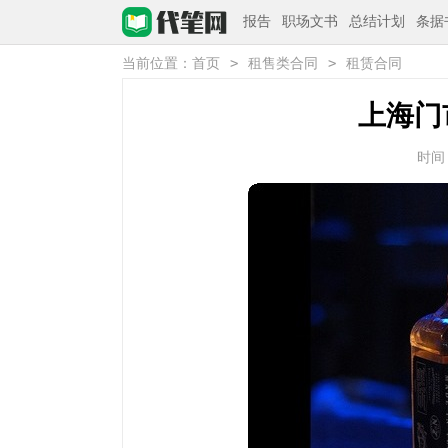
报告
职场文书
总结计划
条据
>
>
当前位置：
首页
租售类合同
租赁合同
上海门
时间：2