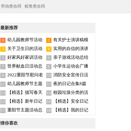
劳动类合同
租售类合同
最新推荐
幼儿园教师节活动
有关护士演讲稿模
1
2
总结
板集合6篇
关于卫生日的活动
实用的自信的演讲
3
4
总结
稿模板汇编五篇
好家风好家训活动
亲子游戏活动总结
5
6
总结
世界献血日活动总
小学生运动会广播
7
8
结15篇
稿
2022重阳节慰问老
消防安全宣传日活
9
10
人活动总结（精选5
动总结
幼儿园教师节主题
夜的日记合集8篇
11
12
篇）
活动总结
【精选】描写春天
校园垃圾分类的活
13
14
的日记四篇
动总结
【精选】新年日记
【精选】安全日记
15
16
合集四篇
三篇
重阳节主题活动总
【精选】我的日记
17
18
结
范文9篇
猜你喜欢