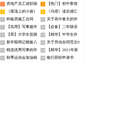
房地产员工述职报
【热门】初中寒假
1
2
告
日记
《屋顶上的小孩》
《乌塔》读后感汇
3
4
读后感
编15篇
样板房施工合同
关于高中春天的作
5
6
文集锦六篇
【实用】写事篇作
【必备】二年级语
7
8
文400字三篇
文作文四篇
【荐】大学生贫困
【精华】中学生作
9
10
助学金申请书
文400字四篇
新学期周记模板八
关于劳动合同范文9
11
12
篇
篇
精选优秀写事的作
【精华】2021年新
13
14
文汇总6篇
年微信祝福语集合49句
秋季运动会加油稿
银行辞职申请书
15
16
【荐】