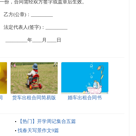
执一份，合同需经双方签字或盖章后生效。
公章)：_________
定代表人(签字)：_________
_______年____月____日
同
货车出租合同简易版
婚车出租合同书
【热门】开学周记集合五篇
找春天写景作文9篇