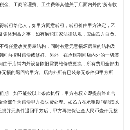
、税金、工商管理费、卫生费等其他关于店面内外的`所有收
不得转租给他人，如甲方同意转租，转租价由甲方决定，乙
及集体利益之事，如有触犯国家法律法规，应由乙方自负。
意不得任意改变房屋结构，同时有意无意损坏房屋的结构及
期间内按时赔偿或修好。另外，在承租期间店内外的一切装
间由于店铺内外设备陈旧需要维修或更换，所有费用全部由
完好无损的退回给甲方。店内外所有已装修无条件归甲方所
承租期，如不能按以上条款执行，甲方有权立即提前终止合
金全部作为赔偿甲方损失费处理。如乙方在承租期间能按以
好无损并无条件退回甲方后，甲方再把保证金人民币壹仟元整