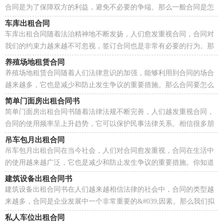
合同是为了保障双方的利益，避免不必要的争端。那么一般合同是怎
么起草的呢？以下是小编为大家收集的杭州房屋租赁合...
车库出租合同
车库出租合同随着法治精神地不断发扬，人们愈发重视合同，合同对
我们的约束力越来越不可忽视，签订合同也是非常有必要的行为。那
么大家知道合法的合同书怎么写吗？下面是小编帮大家...
养殖场地租赁合同
养殖场地租赁合同随着人们法律意识的加强，能够利用到合同的场合
越来越多，它也是减少和防止发生争议的重要措施。那么合同要怎么
拟定？想必这让大家都很苦恼吧，以下是小编为大家收...
简单门面房出租合同书
简单门面房出租合同书随着法律法规不断完善，人们越发重视合同，
合同的使用频率呈上升趋势，它可以保护民事法律关系。相信很多朋
友都对拟合同感到非常苦恼吧，以下是小编整理的简单...
吊车包月出租合同
吊车包月出租合同在当今社会，人们对合同愈发重视，合同在生活中
的使用越来越广泛，它也是减少和防止发生争议的重要措施。你知道
合同的主要内容是什么吗？下面是小编收集整理的吊车...
建筑设备出租合同书
建筑设备出租合同书在人们越来越相信法律的社会中，合同的类型越
来越多，合同是企业发展中一个非常重要的&#039;因素。那么我们拟
定合同的时候需要注意什么问题呢？以下是小编为大家收...
私人车位出租合同