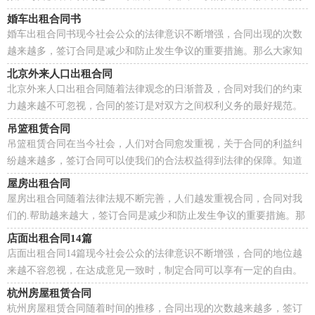
合同书是什么样的呢？下面是小编为大家收集的货车...
婚车出租合同书
婚车出租合同书现今社会公众的法律意识不断增强，合同出现的次数
越来越多，签订合同是减少和防止发生争议的重要措施。那么大家知
道正规的合同书怎么写吗？以下是小编帮大家整理的...
北京外来人口出租合同
北京外来人口出租合同随着法律观念的日渐普及，合同对我们的约束
力越来越不可忽视，合同的签订是对双方之间权利义务的最好规范。
相信大家又在为写合同犯愁了吧，下面是小编精心整...
吊篮租赁合同
吊篮租赁合同在当今社会，人们对合同愈发重视，关于合同的利益纠
纷越来越多，签订合同可以使我们的合法权益得到法律的保障。知道
吗，写合同可是有方法的哦，以下是小编收集整理的吊篮...
屋房出租合同
屋房出租合同随着法律法规不断完善，人们越发重视合同，合同对我
们的.帮助越来越大，签订合同是减少和防止发生争议的重要措施。那
么我们拟定合同的时候需要注意什么问题呢？以下是...
店面出租合同14篇
店面出租合同14篇现今社会公众的法律意识不断增强，合同的地位越
来越不容忽视，在达成意见一致时，制定合同可以享有一定的自由。
那么一般合同是怎么起草的呢？下面是小编帮大家整理...
杭州房屋租赁合同
杭州房屋租赁合同随着时间的推移，合同出现的次数越来越多，签订