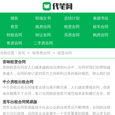
报告
职场文书
总结计划
条据书信
首页
租房合同
租赁合同
租车合同
作文大全
实用文
祝福语
买卖类合同
转租合同
转让合同
买房合同
购房合同
借贷类合同
建筑类合同
劳动类合同
租售类合同
售房合同
二手房合同
>
>
当前位置：
首页
租售类合同
租赁合同
音响租赁合同
音响租赁合同在人们越来越相信法律的社会中，合同对我们的帮助越
来越大，合同的签订是对双方之间权利义务的最好规范。那么我们拟
定合同的时候需要注意什么问题呢？以下是小编为大...
中介房租出租合同
中介房租出租合同随着法律法规不断完善，人们越发重视合同，很多
场合都离不了合同，签订合同能促使双方规范地承诺和履行合作。那
么正式、规范的合同是什么样的呢？下面是小编整理的...
货车出租合同简易版
货车出租合同简易版现今社会公众的法律意识不断增强，合同的法律
效力与日俱增，合同是企业发展中一个非常重要的因素。那么常见的