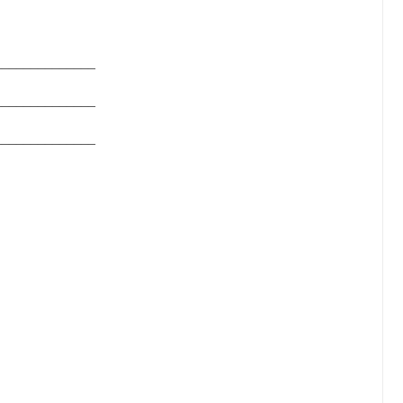
_____________
_____________
_____________