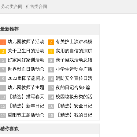
劳动类合同
租售类合同
最新推荐
幼儿园教师节活动
有关护士演讲稿模
1
2
总结
板集合6篇
关于卫生日的活动
实用的自信的演讲
3
4
总结
稿模板汇编五篇
好家风好家训活动
亲子游戏活动总结
5
6
总结
世界献血日活动总
小学生运动会广播
7
8
结15篇
稿
2022重阳节慰问老
消防安全宣传日活
9
10
人活动总结（精选5
动总结
幼儿园教师节主题
夜的日记合集8篇
11
12
篇）
活动总结
【精选】描写春天
校园垃圾分类的活
13
14
的日记四篇
动总结
【精选】新年日记
【精选】安全日记
15
16
合集四篇
三篇
重阳节主题活动总
【精选】我的日记
17
18
结
范文9篇
猜你喜欢