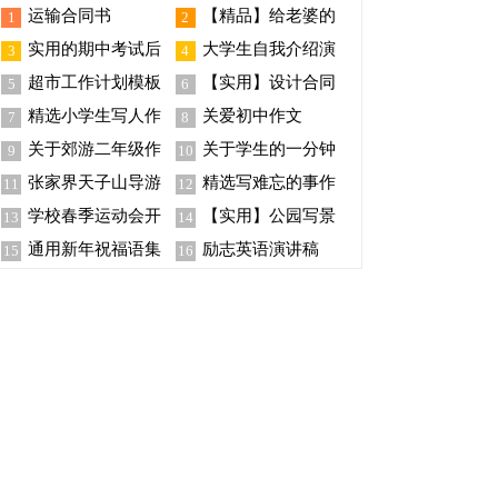
运输合同书
【精品】给老婆的
1
2
保证书4篇
实用的期中考试后
大学生自我介绍演
3
4
的作文汇编5篇
讲稿(15篇)
超市工作计划模板
【实用】设计合同
5
6
汇总六篇
模板集锦9篇
精选小学生写人作
关爱初中作文
7
8
文锦集八篇
关于郊游二年级作
关于学生的一分钟
9
10
文300字合集八篇
自我介绍模板锦集9篇
张家界天子山导游
精选写难忘的事作
11
12
词
文400字集锦9篇
学校春季运动会开
【实用】公园写景
13
14
幕词14篇
作文300字8篇
通用新年祝福语集
励志英语演讲稿
15
16
锦80条