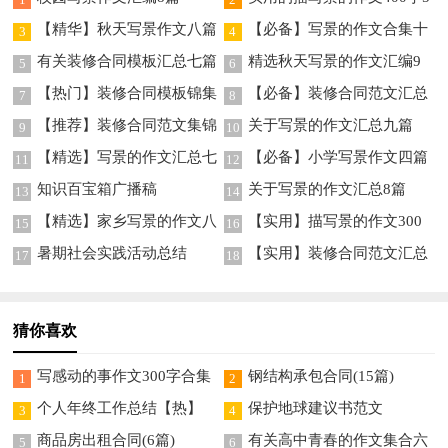
篇
【精华】秋天写景作文八篇
【必备】写景的作文合集十
3
4
篇
有关装修合同模板汇总七篇
精选秋天写景的作文汇编9
5
6
篇
【热门】装修合同模板锦集
【必备】装修合同范文汇总
7
8
五篇
十篇
【推荐】装修合同范文集锦
关于写景的作文汇总九篇
9
10
9篇
【精选】写景的作文汇总七
【必备】小学写景作文四篇
11
12
篇
知识百宝箱广播稿
关于写景的作文汇总8篇
13
14
【精选】家乡写景的作文八
【实用】描写景的作文300
15
16
篇
字九篇
暑期社会实践活动总结
【实用】装修合同范文汇总
17
18
5篇
猜你喜欢
写感动的事作文300字合集
钢结构承包合同(15篇)
1
2
七篇
个人年终工作总结【热】
保护地球建议书范文
3
4
商品房出租合同(6篇)
有关高中青春的作文集合六
5
6