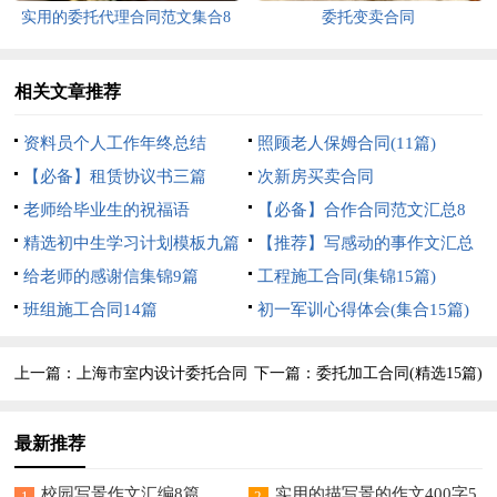
实用的委托代理合同范文集合8
委托变卖合同
篇
相关文章推荐
资料员个人工作年终总结
照顾老人保姆合同(11篇)
【必备】租赁协议书三篇
次新房买卖合同
老师给毕业生的祝福语
【必备】合作合同范文汇总8
精选初中生学习计划模板九篇
篇
【推荐】写感动的事作文汇总
给老师的感谢信集锦9篇
五篇
工程施工合同(集锦15篇)
班组施工合同14篇
初一军训心得体会(集合15篇)
上一篇：
上海市室内设计委托合同
下一篇：
委托加工合同(精选15篇)
最新推荐
校园写景作文汇编8篇
实用的描写景的作文400字5
1
2