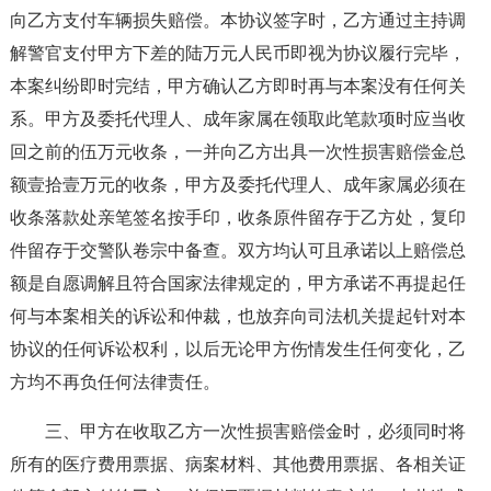
向乙方支付车辆损失赔偿。本协议签字时，乙方通过主持调
解警官支付甲方下差的陆万元人民币即视为协议履行完毕，
本案纠纷即时完结，甲方确认乙方即时再与本案没有任何关
系。甲方及委托代理人、成年家属在领取此笔款项时应当收
回之前的伍万元收条，一并向乙方出具一次性损害赔偿金总
额壹拾壹万元的收条，甲方及委托代理人、成年家属必须在
收条落款处亲笔签名按手印，收条原件留存于乙方处，复印
件留存于交警队卷宗中备查。双方均认可且承诺以上赔偿总
额是自愿调解且符合国家法律规定的，甲方承诺不再提起任
何与本案相关的诉讼和仲裁，也放弃向司法机关提起针对本
协议的任何诉讼权利，以后无论甲方伤情发生任何变化，乙
方均不再负任何法律责任。
三、甲方在收取乙方一次性损害赔偿金时，必须同时将
所有的医疗费用票据、病案材料、其他费用票据、各相关证