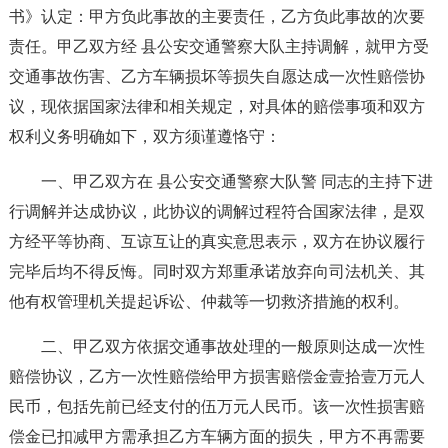
书》认定：甲方负此事故的主要责任，乙方负此事故的次要
责任。甲乙双方经 县公安交通警察大队主持调解，就甲方受
交通事故伤害、乙方车辆损坏等损失自愿达成一次性赔偿协
议，现依据国家法律和相关规定，对具体的赔偿事项和双方
权利义务明确如下，双方须谨遵恪守：
一、甲乙双方在 县公安交通警察大队警 同志的主持下进
行调解并达成协议，此协议的调解过程符合国家法律，是双
方经平等协商、互谅互让的真实意思表示，双方在协议履行
完毕后均不得反悔。同时双方郑重承诺放弃向司法机关、其
他有权管理机关提起诉讼、仲裁等一切救济措施的权利。
二、甲乙双方依据交通事故处理的一般原则达成一次性
赔偿协议，乙方一次性赔偿给甲方损害赔偿金壹拾壹万元人
民币，包括先前已经支付的伍万元人民币。该一次性损害赔
偿金已扣减甲方需承担乙方车辆方面的损失，甲方不再需要