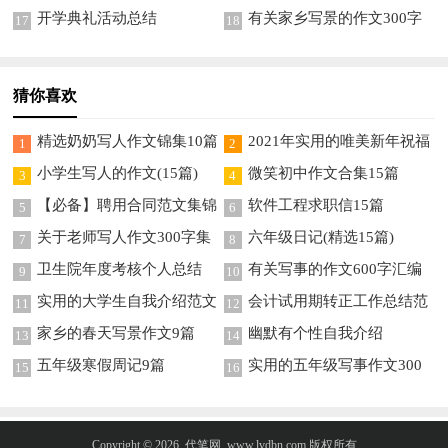
篇
开学典礼活动总结
有关家乡写景的作文300字
17
18
四篇
猜你喜欢
精选奶奶写人作文锦集10篇
2021年实用的唯美新年祝福
1
2
语集锦46条
小学生写人的作文(15篇)
微笑初中作文合集15篇
3
4
【必备】聘用合同范文集锦
软件工程求职信15篇
5
6
7篇
关于老师写人作文300字集
六年级日记(精选15篇)
7
8
锦5篇
卫生院年度考核个人总结
有关写事的作文600字汇编
9
10
八篇
实用的大学生自我介绍范文
会计试用期转正工作总结范
11
12
汇编7篇
文
家乡的春天写景作文9篇
幽默有个性自我介绍
13
14
五年级寒假周记9篇
实用的五年级写事作文300
15
16
字锦集8篇
Copyright © 2026
代笔网
www.lvdbn.com 版权所有