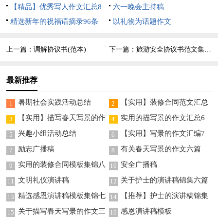
【精品】优秀写人作文汇总8
六一晚会主持稿
篇
精选新年的祝福语摘录96条
以礼物为话题作文
上一篇：
调解协议书(范本)
下一篇：
旅游安全协议书范文集合六篇
最新推荐
暑期社会实践活动总结
【实用】装修合同范文汇总
1
2
5篇
【实用】描写春天写景的作
实用的描写景的作文汇总6
3
4
文合集7篇
篇
兴趣小组活动总结
【实用】写景的作文汇编7
5
6
篇
励志广播稿
有关春天写景的作文六篇
7
8
实用的装修合同模板集锦八
安全广播稿
9
10
篇
文明礼仪演讲稿
关于护士的演讲稿锦集六篇
11
12
精选感恩演讲稿模板集锦七
【推荐】护士的演讲稿锦集
13
14
篇
8篇
关于描写春天写景的作文三
感恩演讲稿模板
15
16