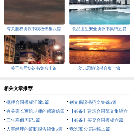
有关股权协议书模板锦集八篇
食品卫生安全协议书集锦五篇
关于合同协议书集合十篇
幼儿园协议书合集十篇
相关文章推荐
抵押合同模板汇编5篇
创文倡议书范文集锦5篇
有关家长写给老师的感谢信四
【必备】建筑合同范文集锦六
篇
三年寒假周记3篇
篇
【必备】买卖合同模板六篇
人事经理的辞职报告锦集5篇
竞选班长演讲稿15篇