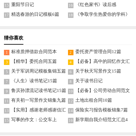
重阳节日记
《红色家书》读后感
15
16
精选春游的日记模板6篇
《争取学生热爱你的学科》
17
18
读后感
猜你喜欢
标准质押借款合同范本
委托资产管理合同12篇
1
2
【精华】委托合同五篇
【必备】高中的回忆作文汇
3
4
总七篇
关于军训周记模板集锦五篇
关于秋天写景作文15篇
5
6
《人生》读书笔记15篇
关于读书日记
7
8
鲁滨孙漂流记读书笔记15篇
【必备】公司劳动合同范文
9
10
六篇
有关初一写景作文锦集九篇
土地出租合同10篇
11
12
【实用】感谢老师感谢信汇
保险实习报告模板锦集7篇
13
14
总八篇
写事的作文：公交车上
新学期自我介绍范文汇总4
15
16
的……
篇