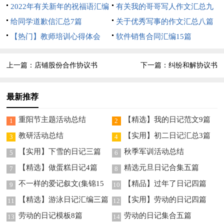
2022年有关新年的祝福语汇编
有关我的哥哥写人作文汇总九
80条
给同学道歉信汇总7篇
篇
关于优秀写事的作文汇总八篇
【热门】教师培训心得体会
软件销售合同汇编15篇
上一篇：
店铺股份合作协议书
下一篇：
纠纷和解协议书
最新推荐
重阳节主题活动总结
【精选】我的日记范文9篇
1
2
教研活动总结
【实用】初二日记汇总3篇
3
4
【实用】下雪的日记三篇
秋季军训活动总结
5
6
【精选】做蛋糕日记4篇
精选元旦日记合集五篇
7
8
不一样的爱记叙文(集锦15
【精品】过年了日记四篇
9
10
篇)
【精选】游泳日记汇编三篇
【实用】劳动的日记四篇
11
12
劳动的日记模板8篇
劳动的日记集合五篇
13
14