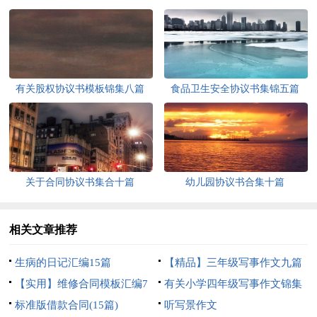
有关股权协议书模板锦集八篇
食品卫生安全协议书集锦五篇
关于合同协议书集合十篇
幼儿园协议书合集十篇
相关文章推荐
生病的日记汇编15篇
【精品】三年级写事作文九篇
【实用】维修合同模板汇编7
有关小学四年级写事作文锦集
篇
标准版借款合同(15篇)
十篇
听写景作文