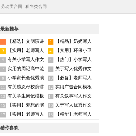
劳动类合同
租售类合同
最新推荐
【精选】文明演讲
【精品】奶奶写人
1
2
稿模板汇编8篇
作文集合五篇
【实用】老师写人
【实用】环保小卫
3
4
作文集合六篇
士演讲稿4篇
有关小学写人作文
【热门】小学写人
5
6
集合8篇
作文集合五篇
实用的周记高中范
关于写人优秀作文
7
8
文合集七篇
汇总8篇
小学家长会优秀演
【必备】老师写人
9
10
讲稿
作文集合八篇
有关感恩母校演讲
实用广告合同模板
11
12
稿汇编五篇
集合
有关学生周记模板
有关叙事写人作文
13
14
锦集五篇
集合5篇
【实用】梦想的演
关于写人优秀作文
15
16
讲稿模板集合七篇
300字合集7篇
【实用】老师写人
【精华】老师写人
17
18
作文集合7篇
作文集合九篇
猜你喜欢