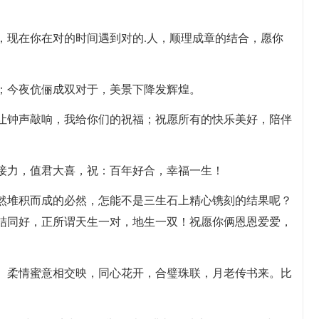
，现在你在对的时间遇到对的.人，顺理成章的结合，愿你
开；今夜伉俪成双对于，美景下降发辉煌。
；让钟声敲响，我给你们的祝福；祝愿所有的快乐美好，陪伴
福接力，值君大喜，祝：百年好合，幸福一生！
偶然堆积而成的必然，怎能不是三生石上精心镌刻的结果呢？
结同好，正所谓天生一对，地生一双！祝愿你俩恩恩爱爱，
驻。柔情蜜意相交映，同心花开，合璧珠联，月老传书来。比