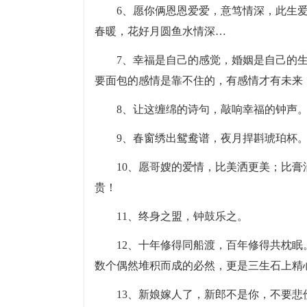
6、愿你俩恩恩爱爱，意笃情深，此生
春暖，花好月圆鱼水情深…
7、幸福是自己的感觉，婚姻是自己的
要面包的感情是靠不住的，有感情才有未来
8、让这缠绵的诗句，敲响幸福的钟声
9、春窗绣出鸳鸯谱，夜月捍斟琥珀杯
10、愿哥嫂的爱情，比美洒更美；比
贵！
11、终身之盟，钟鼓乐之。
12、十年修得同船渡，百年修得共枕眠
数个偶然堆积而成的必然，更是三生石上精
13、新娘嫁人了，新郎不是你，不要