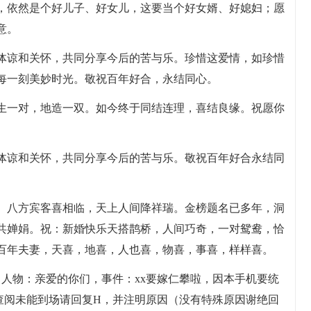
变，依然是个好儿子、好女儿，这要当个好女婿、好媳妇；愿
意。
相体谅和关怀，共同分享今后的苦与乐。珍惜这爱情，如珍惜
每一刻美妙时光。敬祝百年好合，永结同心。
天生一对，地造一双。如今终于同结连理，喜结良缘。祝愿你
相体谅和关怀，共同分享今后的苦与乐。敬祝百年好合永结同
婚。八方宾客喜相临，天上人间降祥瑞。金榜题名已多年，洞
共婵娟。祝：新婚快乐天搭鹊桥，人间巧奇，一对鸳鸯，恰
百年夫妻，天喜，地喜，人也喜，物喜，事喜，样样喜。
店，人物：亲爱的你们，事件：xx要嫁仁攀啦，因本手机要统
查阅未能到场请回复H，并注明原因（没有特殊原因谢绝回