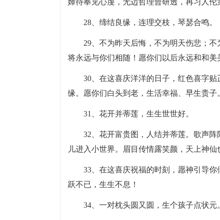
嫜待奉见心虔，无边哲理曾研透，再习人伦
28、缔结良缘，连理交枝，琴瑟合鸣。
29、不为昨天后悔，不为明天伤悲；
将永远与你们相随！愿你们以后永远和和美
30、在这喜庆洋洋的日子，红色喜字
缘。愿你们白头到老，生活幸福、早生贵子
31、花开并蒂莲，生生世世好。
32、花开富贵图，人结并蒂莲。歌声
儿进入小世界。眉目传情露笑颜，天上神仙
33、在这喜庆祝福的时刻，愿神引导
跃不已，生生不息！
34、一对枕头圆又圆，生个孩子点状