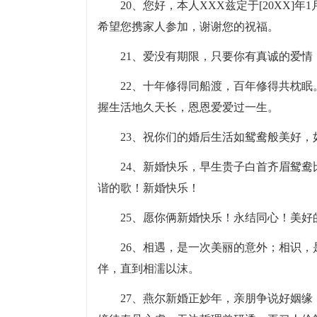
20、您好，本人XXX兹定于[20XX]
希望您携家人参加，谢谢您的祝福。
21、爱没有期限，只要你有真诚的爱
22、十年修得同船渡，百年修得共枕
握生活地久天长，恩恩爱爱过一生。
23、祝你们的婚后生活如鸳鸯般美好
24、新婚快乐，早生贵子白首齐眉鸳
谐的歌！新婚快乐！
25、愿你俩新婚快乐！永结同心！美
26、相遇，是一次美丽的意外；相识
伴，直到相濡以沫。
27、燕尔新婚正妙年，亲朋争说好姻