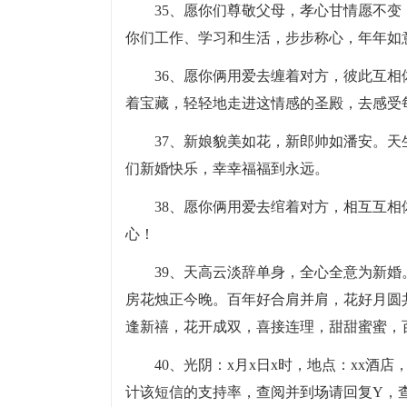
35、愿你们尊敬父母，孝心甘情愿不
你们工作、学习和生活，步步称心，年年如
36、愿你俩用爱去缠着对方，彼此互
着宝藏，轻轻地走进这情感的圣殿，去感受
37、新娘貌美如花，新郎帅如潘安。
们新婚快乐，幸幸福福到永远。
38、愿你俩用爱去绾着对方，相互互
心！
39、天高云淡辞单身，全心全意为新
房花烛正今晚。百年好合肩并肩，花好月圆
逢新禧，花开成双，喜接连理，甜甜蜜蜜，
40、光阴：x月x日x时，地点：xx酒
计该短信的支持率，查阅并到场请回复Y，