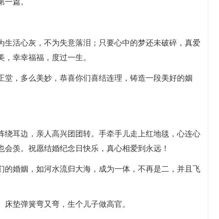
第一篇。
不为生活心灰，不为失意落泪；只要心中的梦还未破碎，真爱
美，幸幸福福，度过一生。
贴正堂，多么美妙，恭喜你们喜结连理，铸造一段美好的姻
。
阵阵绕耳边，亲人高兴团团转。手牵手儿走上红地毯，心连心
也会羡。祝愿结婚纪念日快乐，真心相爱到永远！
你们的婚姻，如河水流归大海，成为一体，不再是二，并且飞
元。床垫弹簧弯又弯，生个儿子做高官。