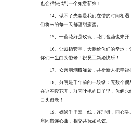
也会很快找到一个如意新娘！
14、做不了夫妻是我们在错的时间相遇
们将来的每一天都甜甜蜜蜜。
15、一蕊花好是玫瑰，花门含蕊也未
16、让戒指套牢，天赐给你们的幸运
你们一生白头偕老！祝员工新婚快乐！
17、众亲朋潮般涌聚，共祈新人把幸
18、分明是千年前的一段缘；无数个
在这春暧花开，群芳吐艳的日子里，你俩永
白头偕老！
19、姻缘千里牵一线，连理树，同心
肩同谱连心曲，相交共抚如意弦。