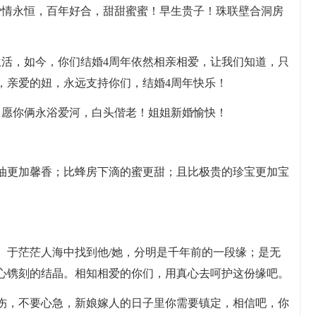
爱情永恒，百年好合，甜甜蜜蜜！早生贵子！珠联壁合洞房
生活，如今，你们结婚4周年依然相亲相爱，让我们知道，只
，亲爱的妞，永远支持你们，结婚4周年快乐！
。愿你俩永浴爱河，白头偕老！姐姐新婚愉快！
。
膏油更加馨香；比蜂房下滴的蜜更甜；且比极贵的珍宝更加宝
。于茫茫人海中找到他/她，分明是千年前的一段缘；是无
心镌刻的结晶。相知相爱的你们，用真心去呵护这份缘吧。
悲伤，不要心急，新娘嫁人的日子里你需要镇定，相信吧，你