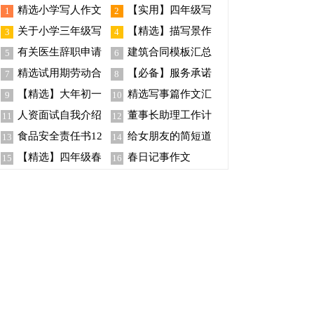
精选小学写人作文
【实用】四年级写
1
2
300字汇总8篇
事作文合集6篇
关于小学三年级写
【精选】描写景作
3
4
事作文6篇
文300字6篇
有关医生辞职申请
建筑合同模板汇总
5
6
书汇编八篇
八篇
精选试用期劳动合
【必备】服务承诺
7
8
同模板汇总8篇
书模板九篇
【精选】大年初一
精选写事篇作文汇
9
10
的作文集锦5篇
编10篇
人资面试自我介绍
董事长助理工作计
11
12
划15篇
食品安全责任书12
给女朋友的简短道
13
14
篇
歉信
【精选】四年级春
春日记事作文
15
16
游作文合集9篇