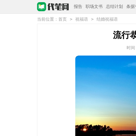
报告
职场文书
总结计划
条据
>
>
当前位置：
首页
祝福语
结婚祝福语
流行
时间：2