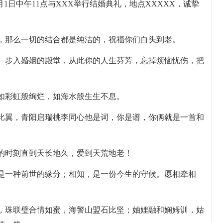
年1月1日中午11点与XXX举行结婚典礼，地点XXXXX，诚挚
情，那么一切的结合都是纯洁的，祝福你们白头到老。
眠。步入婚姻的殿堂，从此你的人生芬芳，忘掉烦恼忧伤，把
，如彩虹般绚烂，如海水般生生不息。
鸯比翼，青阳启瑞桃李同心他是词，你是谱，你俩就是一首和
好的时刻直到天长地久，爱到天荒地老！
，是一种前世的缘分；相知，是一份今生的守候。愿相牵相
缘，珠联璧合情如蜜，海警山盟石比坚；妯娌融和娴姆训，姑