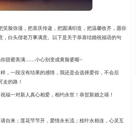
把笑脸弥漫，把喜庆传递，把圆满织造，把温馨收齐，愿你
意，白头偕老万事满意。以下是关于恭喜结婚祝福语的句
福你甜蜜美满……小心别变成黄脸婆喔~
这样，一段没有结果的感情，我还是会选择爱你，不会后
可走的路！
，祝福一对新人真心相爱，相约永世！恭贺新婚之禧！
。
不请自来；莲花节节开，爱情永长流；枝叶永相连，心灵互