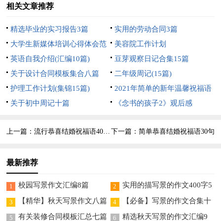
相关文章推荐
精选毕业的实习报告3篇
实用的劳动合同3篇
大学生新媒体培训心得体会范
美容院工作计划
文
英语自我介绍(汇编10篇)
豆芽观察日记合集15篇
关于设计合同模板集合八篇
二年级周记(15篇)
护理工作计划(集锦15篇)
2021年简单的新年温馨祝福语
关于初中周记十篇
89句
《念书的孩子2》观后感
上一篇：
流行恭喜结婚祝福语40句精选
下一篇：
简单恭喜结婚祝福语30句
最新推荐
校园写景作文汇编8篇
实用的描写景的作文400字5
1
2
篇
【精华】秋天写景作文八篇
【必备】写景的作文合集十
3
4
篇
有关装修合同模板汇总七篇
精选秋天写景的作文汇编9
5
6