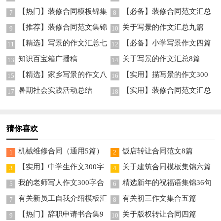
篇
【热门】装修合同模板锦集
【必备】装修合同范文汇总
7
8
五篇
十篇
【推荐】装修合同范文集锦
关于写景的作文汇总九篇
9
10
9篇
【精选】写景的作文汇总七
【必备】小学写景作文四篇
11
12
篇
知识百宝箱广播稿
关于写景的作文汇总8篇
13
14
【精选】家乡写景的作文八
【实用】描写景的作文300
15
16
篇
字九篇
暑期社会实践活动总结
【实用】装修合同范文汇总
17
18
5篇
猜你喜欢
机械维修合同（通用5篇）
饭店转让合同范文8篇
1
2
【实用】中学生作文300字
关于建筑合同模板集锦六篇
3
4
集锦10篇
我的老师写人作文300字合
精选新年的祝福语集锦36句
5
6
集九篇
有关新员工自我介绍模板汇
有关初三作文集合五篇
7
8
总四篇
【热门】辞职申请书合集9
关于版权转让合同四篇
9
10