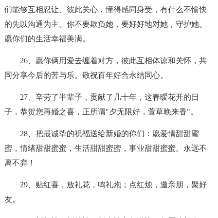
们能够互相忍让、彼此关心，懂得感同身受，有什么不愉快
的先以沟通为主。你不要欺负她，要好好地对她，守护她。
愿你们的生活幸福美满。
26、愿你俩用爱去缠着对方，彼此互相体谅和关怀，共
同分享今后的苦与乐。敬祝百年好合永结同心。
27、辛劳了半辈子，贡献了几十年，这春暧花开的日
子，恭贺您再婚之喜，正所谓"夕无限好，萱草晚来香"。
28、把最诚挚的祝福送给新婚的你们：愿爱情甜甜蜜
蜜，情绪甜甜蜜蜜，生活甜甜蜜蜜，事业甜甜蜜蜜。永远不
离不弃！
29、贴红喜，放礼花，鸣礼炮；点红烛，邀亲朋，聚好
友。