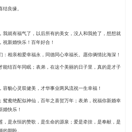
喜结良缘。
了，我就有福气了，以后所有的美女，没人和我抢了，想想就
，祝新婚快乐！百年好合！
你们：相亲相爱幸福永，同德同心幸福长。愿你俩情比海深！
年才能结百年同眠；表弟，在这个美丽的日子里，真的是才子
。
图，容貌心灵双健美，才华事业两风流祝一生幸福！
年；鸳鸯绝配似神仙，百年之喜贺万年；表弟，祝福你新婚幸
新婚快乐！
雪莲，是永恒的赞歌，是生命的源泉；爱是牵挂，是奉献，是
颤的期盼。