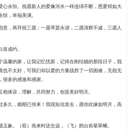
，爱心永恒。祝愿新人的爱像河水一样连绵不断，恩爱得如大
永恒，幸福美满。
殷勤意，再拜祝三愿：一愿琴瑟永谐，二愿清辉不减，三愿人
。
白首成约。
这个温馨的家，让我记忆忧新，记得在刚结婚的那段日子，我
境也不太好，可我们却以爱的力量战胜了一切困难，无怨无
，很多的感激和感谢。
，互相体谅，理解，共同努力，创造美好明天。
才过多久，婚期已传来！我现短信发去，愿你此缘如明月，高
天成玉象。（双）燕来时还念远，（飞）鹊台前晕翠蛾。