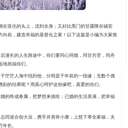
浇在亚伦的头上，流到全身；又好比黑门的甘露降在锡安
力向前，建造幸福的基督化之家！以下这篇是小编为大家推
今后漫长的人生路途中，你们要同心同德，同甘共苦，同舟
远地祝福你们。
。于茫茫人海中找到他，分明是千年前的一段缘；无数个偶
镌刻的结果呢？用真心呵护这份缘吧，真爱的你们。
新婚的终成眷属，把梦想来描绘；已婚的生活美满，把幸福
；志同道合创大业，携手并肩奔小康；上慈下孝全家福，夫
万年长。