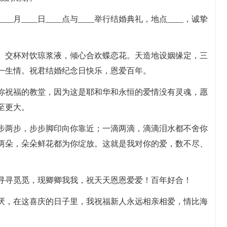
___月____日____点与____举行结婚典礼，地点____，诚挚
朵。交杯对饮琼浆液，倾心合欢蝶恋花。天造地设姻缘定，三
一生情。祝君结婚纪念日快乐，恩爱百年。
为你祝福的教堂，因为这是耶和华和永恒的爱情没有灵魂，愿
至更大。
一步两步，步步脚印向你靠近；一滴两滴，滴滴泪水都不舍你
两朵，朵朵鲜花都为你绽放。这就是我对你的爱，数不尽、
原寻寻觅觅，现卿卿我我，祝天天恩恩爱爱！百年好合！
无厌，在这喜庆的日子里，我祝福新人永远相亲相爱，情比海