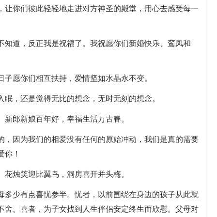
缘，让你们彼此轻轻地走进对方神圣的殿堂，用心去感受每一
我不知道，反正我是祝福了。我祝愿你们新婚快乐、鸾凤和
的日子愿你们相互扶持，爱情坚如水晶永不变。
起入眠，还是觉得无比的想念，无时无刻的想念。
声。新郎新娘百年好，幸福生活万古春。
实的，因为我们的相爱没有任何的原始冲动，我们是真的需要
爱你！
缘。花烛笑迎比翼鸟，洞房喜开并头梅。
父母多少有点喜忧参半。忧者，以前围绕在身边的孩子从此就
不舍。喜者，为子女找到人生伴侣安定终生而欣慰。父母对