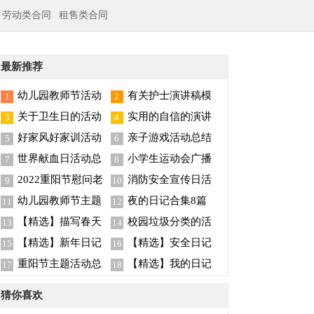
劳动类合同
租售类合同
最新推荐
幼儿园教师节活动
有关护士演讲稿模
1
2
总结
板集合6篇
关于卫生日的活动
实用的自信的演讲
3
4
总结
稿模板汇编五篇
好家风好家训活动
亲子游戏活动总结
5
6
总结
世界献血日活动总
小学生运动会广播
7
8
结15篇
稿
2022重阳节慰问老
消防安全宣传日活
9
10
人活动总结（精选5
动总结
幼儿园教师节主题
夜的日记合集8篇
11
12
篇）
活动总结
【精选】描写春天
校园垃圾分类的活
13
14
的日记四篇
动总结
【精选】新年日记
【精选】安全日记
15
16
合集四篇
三篇
重阳节主题活动总
【精选】我的日记
17
18
结
范文9篇
猜你喜欢