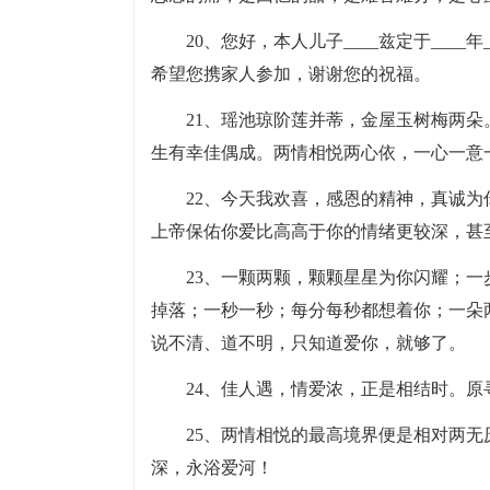
20、您好，本人儿子____兹定于____年_
希望您携家人参加，谢谢您的祝福。
21、瑶池琼阶莲并蒂，金屋玉树梅两
生有幸佳偶成。两情相悦两心依，一心一意
22、今天我欢喜，感恩的精神，真诚
上帝保佑你爱比高高于你的情绪更较深，甚
23、一颗两颗，颗颗星星为你闪耀；
掉落；一秒一秒；每分每秒都想着你；一朵
说不清、道不明，只知道爱你，就够了。
24、佳人遇，情爱浓，正是相结时。
25、两情相悦的最高境界便是相对两
深，永浴爱河！