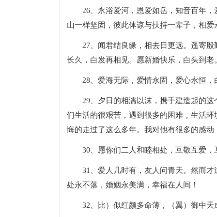
26、永浴爱河，恩爱如岳，知音百年
山一样坚固，彼此体谅与扶持一辈子，相爱
27、闻君结良缘，相去日更远。遥寄
长久，白发再相见。愿新婚快乐，白头到老
28、爱海无际，爱情永固，爱心永恒，
29、夕日的相濡以沫，携手建造起的
们生活的很艰苦，遇到很多的困难，生活环
悔的走过了这么多年。我对他有很多的感动
30、愿你们二人和睦相处，互敬互爱
31、爱人几时有，友人问青天。然而
处永不落，婚姻永美满，幸福在人间！
32、比）似红颜多命薄，（翼）御中