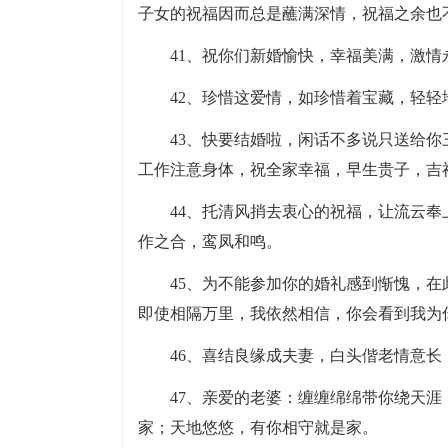
子女的祝福因而总是蘸满深情，祝福之余也
41、祝你们新婚愉快，幸福美满，激情
42、珍惜这爱情，如珍惜着宝藏，轻
43、快要结婚啦，闲话不多说只送给
工作注意身体，祝全家幸福，早生贵子，吉
44、托清风捎去衷心的祝福，让流云
作之合，鸾凤和鸣。
45、为不能参加你的婚礼感到惭愧，
即使相隔万里，我依然相信，你会看到我为
46、喜结良缘成夫妻，白头偕老情意
47、亲爱的老婆：缠缠绵绵带你绕天
家；天地悠悠，有你相守就是家。