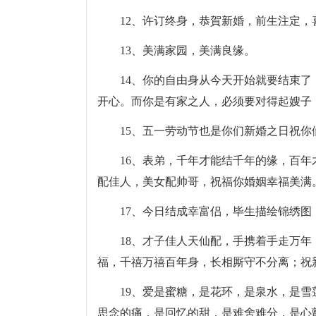
12、许订终身，恭賀新婚，前生注定，
13、美满家园，美满良缘。
14、你的自由身从今天开始就要结束
开心。而你是有家之人，必须要对得起嫂子
15、五一劳动节也是你们新婚之日祝
16、表弟，千年才能结千年的缘，百
配佳人，美女配帅哥，祝福你婚姻幸福美满
17、今日结成幸富侣，毕生描绘锦绣
18、才子佳人天仙配，手携着手走万
福，千禧万禧百年身，长相厮守不分离；祝
19、爱是蜜糖，是花环，是泉水，是
思念的痛，是回忆的甜，是难舍难分，是心