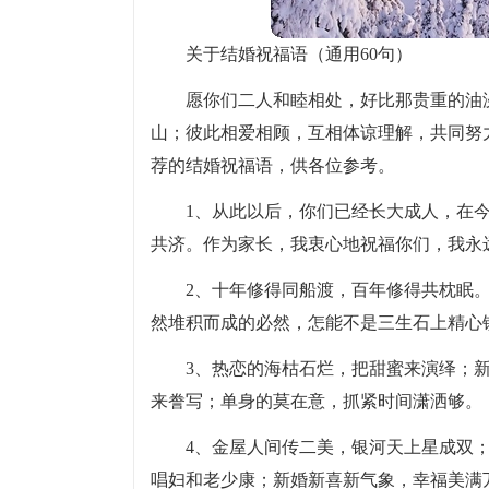
关于结婚祝福语（通用60句）
愿你们二人和睦相处，好比那贵重的油
山；彼此相爱相顾，互相体谅理解，共同努
荐的结婚祝福语，供各位参考。
1、从此以后，你们已经长大成人，在
共济。作为家长，我衷心地祝福你们，我永
2、十年修得同船渡，百年修得共枕眠
然堆积而成的必然，怎能不是三生石上精心
3、热恋的海枯石烂，把甜蜜来演绎；
来誊写；单身的莫在意，抓紧时间潇洒够。
4、金屋人间传二美，银河天上星成双
唱妇和老少康；新婚新喜新气象，幸福美满