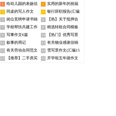
给幼儿园的表扬信
实用的新年的祝福
1
2
汇总7篇
语摘录85句
同桌的写人作文
银行辞职报告(汇编
3
4
15篇)
岗位竞聘申请书锦
【热】关于抵押合
5
6
集五篇
同
学校帮扶共建工作
精选转租合同模板
7
8
总结
合集十篇
写事作文6篇
【热门】优秀写景
9
10
作文400字三篇
叙事的周记
有关物业感谢信锦
11
12
集八篇
有关劳动合同范文
雪写景作文(汇编15
13
14
锦集五篇
篇)
【推荐】二手房买
开学啦五年级作文
15
16
卖合同八篇