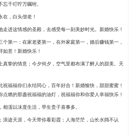
不忘千叮咛万嘱咐。
永在，白头偕老！
轻地走进这情感的圣殿，去感受每一刻美妙时光。新婚快乐！
你三个第一：在家老婆第一，在外家庭第一，婚后赚钱第一，
祥如意！新婚快乐！
奉上真挚的情意；今夕何夕，空气里都布满了醉人的甜美。天
在此祝福福你们永结同心，百年好合！新婚愉快，甜甜蜜蜜！
你点燃的那盏祝福福的油灯，祝福福你和你爱人幸福快乐！
长，相濡以沫度生活，早生贵子喜事多。
涯；浪迹天涯，今天带你看彩霞；人海茫茫，山长水阔不认