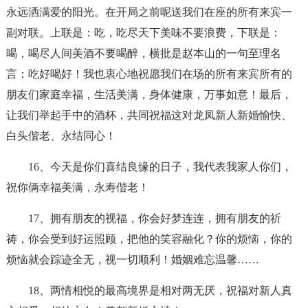
永远洒满爱的阳光。在开局之前呢送我们在座的所有来宾一
副对联。上联是：吃，吃尽天下美味不要浪费，下联是：
喝，喝尽人间美酒不要喝醉，横批是赵本山的一句至理名
言：吃好喝好！我也衷心地祝愿我们在场的所有来宾所有的
朋友们家庭幸福，生活美满，身体健康，万事如意！最后，
让我们举起手中的酒杯，共同祝福这对龙凤新人新婚愉快、
白头偕老、永结同心！
16、今天是你们喜结良缘的日子，我代表我家人你们，
祝你俩幸福美满，永寿偕老！
17、拥有朋友的视福，你会好梦连连，拥有朋友的祈
祷，你会受到好运照顾，把他的笑容融化？你的烦恼，你的
烦恼就会踪迹全无，视一切顺利！婚姻难忘温馨……
18、两情相悦的最高境界是相对两无厌，祝福对新人真