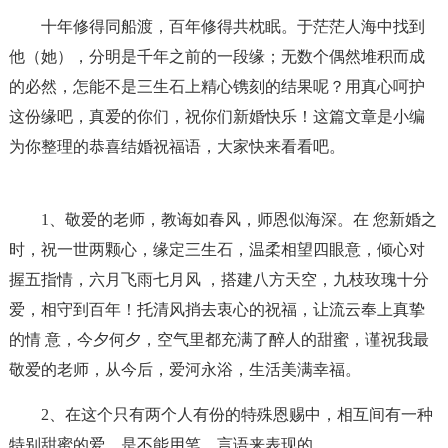
十年修得同船渡，百年修得共枕眠。于茫茫人海中找到
他（她），分明是千年之前的一段缘；无数个偶然堆积而成
的必然，怎能不是三生石上精心镌刻的结果呢？用真心呵护
这份缘吧，真爱的你们，祝你们新婚快乐！这篇文章是小编
为你整理的恭喜结婚祝福语，大家快来看看吧。
1、敬爱的老师，教诲如春风，师恩似海深。在 您新婚之
时，祝一世两颗心，缘定三生石，温柔相望四眼意，倾心对
握五指情，六月飞雨七月风 ，搭建八方天空，九枝玫瑰十分
爱，相守到百年！托清风捎去衷心的祝福，让流云奉上真挚
的情 意，今夕何夕，空气里都充满了醉人的甜蜜，谨祝我最
敬爱的老师，从今后，爱河永浴，生活美满幸福。
2、在这个只有两个人有份的特殊恩赐中，相互间有一种
特别甜蜜的爱，是不能用笔，言语来表现的。