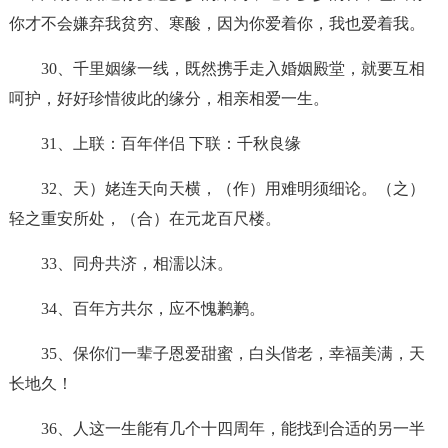
你才不会嫌弃我贫穷、寒酸，因为你爱着你，我也爱着我。
30、千里姻缘一线，既然携手走入婚姻殿堂，就要互相
呵护，好好珍惜彼此的缘分，相亲相爱一生。
31、上联：百年伴侣 下联：千秋良缘
32、天）姥连天向天横，（作）用难明须细论。（之）
轻之重安所处，（合）在元龙百尺楼。
33、同舟共济，相濡以沫。
34、百年方共尔，应不愧鹣鹣。
35、保你们一辈子恩爱甜蜜，白头偕老，幸福美满，天
长地久！
36、人这一生能有几个十四周年，能找到合适的另一半