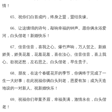
情！
65、祝你们白首成约，终身之盟，盟结良缘。
66、让这缠绵的诗句，敲响幸福的钟声。愿你俩永浴爱
河，白头偕老！新婚快乐！
67、佳音佳音，喜我之心。爆竹声响，万人贺之。新娘
娇美，娇美花羞，花羞花羞，喜在汝心。佳音佳音，喜上我
心。欲祝还愁，左右思之。白头偕老，早生贵子。
68、朋友，在这个春暖花开的季节，你俩终于完成了一
生一大好事；在此祝福你俩白头到老，恩爱有加；成为天造
地设的一对新人。祝新婚快乐！
69、祝福你们举案齐眉，幸福美满，激情永在，白头偕
老！