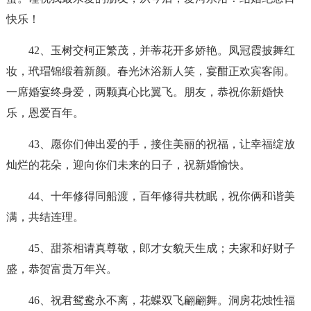
快乐！
42、玉树交柯正繁茂，并蒂花开多娇艳。凤冠霞披舞红
妆，玳瑁锦缎着新颜。春光沐浴新人笑，宴酣正欢宾客闹。
一席婚宴终身爱，两颗真心比翼飞。朋友，恭祝你新婚快
乐，恩爱百年。
43、愿你们伸出爱的手，接住美丽的祝福，让幸福绽放
灿烂的花朵，迎向你们未来的日子，祝新婚愉快。
44、十年修得同船渡，百年修得共枕眠，祝你俩和谐美
满，共结连理。
45、甜茶相请真尊敬，郎才女貌天生成；夫家和好财子
盛，恭贺富贵万年兴。
46、祝君鸳鸯永不离，花蝶双飞翩翩舞。洞房花烛性福