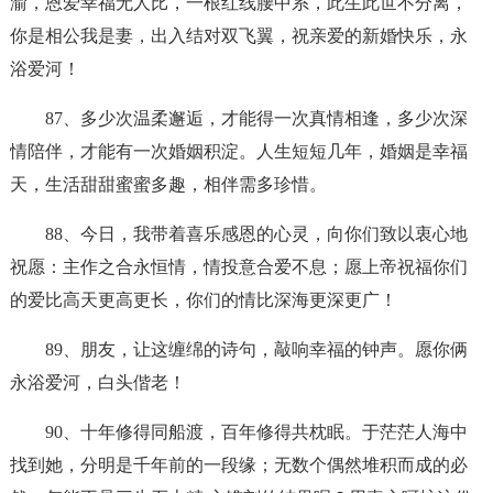
渝，恩爱幸福无人比，一根红线腰中系，此生此世不分离，
你是相公我是妻，出入结对双飞翼，祝亲爱的新婚快乐，永
浴爱河！
87、多少次温柔邂逅，才能得一次真情相逢，多少次深
情陪伴，才能有一次婚姻积淀。人生短短几年，婚姻是幸福
天，生活甜甜蜜蜜多趣，相伴需多珍惜。
88、今日，我带着喜乐感恩的心灵，向你们致以衷心地
祝愿：主作之合永恒情，情投意合爱不息；愿上帝祝福你们
的爱比高天更高更长，你们的情比深海更深更广！
89、朋友，让这缠绵的诗句，敲响幸福的钟声。愿你俩
永浴爱河，白头偕老！
90、十年修得同船渡，百年修得共枕眠。于茫茫人海中
找到她，分明是千年前的一段缘；无数个偶然堆积而成的必