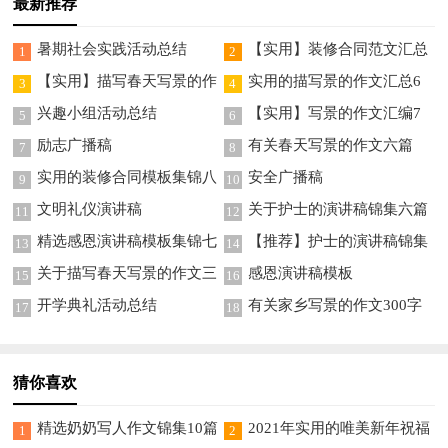
最新推荐
暑期社会实践活动总结
【实用】装修合同范文汇总
1
2
5篇
【实用】描写春天写景的作
实用的描写景的作文汇总6
3
4
文合集7篇
篇
兴趣小组活动总结
【实用】写景的作文汇编7
5
6
篇
励志广播稿
有关春天写景的作文六篇
7
8
实用的装修合同模板集锦八
安全广播稿
9
10
篇
文明礼仪演讲稿
关于护士的演讲稿锦集六篇
11
12
精选感恩演讲稿模板集锦七
【推荐】护士的演讲稿锦集
13
14
篇
8篇
关于描写春天写景的作文三
感恩演讲稿模板
15
16
篇
开学典礼活动总结
有关家乡写景的作文300字
17
18
四篇
猜你喜欢
精选奶奶写人作文锦集10篇
2021年实用的唯美新年祝福
1
2