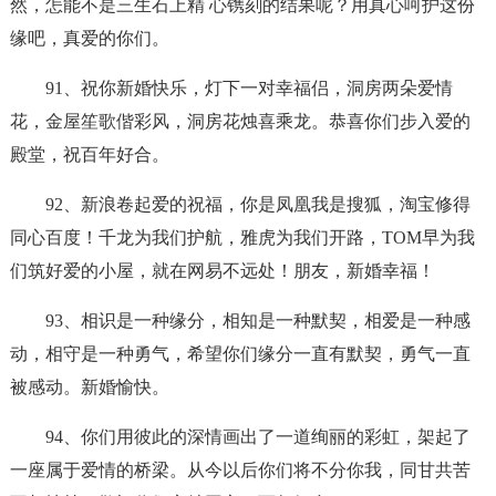
然，怎能不是三生石上精 心镌刻的结果呢？用真心呵护这份
缘吧，真爱的你们。
91、祝你新婚快乐，灯下一对幸福侣，洞房两朵爱情
花，金屋笙歌偕彩风，洞房花烛喜乘龙。恭喜你们步入爱的
殿堂，祝百年好合。
92、新浪卷起爱的祝福，你是凤凰我是搜狐，淘宝修得
同心百度！千龙为我们护航，雅虎为我们开路，TOM早为我
们筑好爱的小屋，就在网易不远处！朋友，新婚幸福！
93、相识是一种缘分，相知是一种默契，相爱是一种感
动，相守是一种勇气，希望你们缘分一直有默契，勇气一直
被感动。新婚愉快。
94、你们用彼此的深情画出了一道绚丽的彩虹，架起了
一座属于爱情的桥梁。从今以后你们将不分你我，同甘共苦