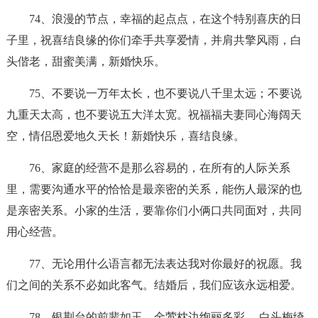
74、浪漫的节点，幸福的起点点，在这个特别喜庆的日
子里，祝喜结良缘的你们牵手共享爱情，并肩共擎风雨，白
头偕老，甜蜜美满，新婚快乐。
75、不要说一万年太长，也不要说八千里太远；不要说
九重天太高，也不要说五大洋太宽。祝福福夫妻同心海阔天
空，情侣恩爱地久天长！新婚快乐，喜结良缘。
76、家庭的经营不是那么容易的，在所有的人际关系
里，需要沟通水平的恰恰是最亲密的关系，能伤人最深的也
是亲密关系。小家的生活，要靠你们小俩口共同面对，共同
用心经营。
77、无论用什么语言都无法表达我对你最好的祝愿。我
们之间的关系不必如此客气。结婚后，我们应该永远相爱。
78、银荆台的前辈如玉，金莺枕边绚丽多彩。 白头梅绮