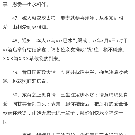
享，恩爱一生永相伴。
47、嫁人就嫁灰太狼，娶妻就娶喜洋洋，从相知到相
爱，由相爱到更相知。
48、通知：本人xx与xxx已水到渠成，xx年x月x日x时于
xx酒店举行结婚盛宴，请各位亲友携款"钱"往，概不赊账。
XXX与XXX恭候您的到来。
49、昔日同窗歌大治，今霄共枕话中兴。柳色映眉妆镜
晓，桃花照面洞房春。
50、东海之上见真情，三生注定缘不尽；情意绵绵见真
爱，同甘共苦到白头；表弟，愿你结婚后，把所有的爱全部
献给你老婆，让她无虑无忧一辈子，愿你们快乐幸福这一
世。