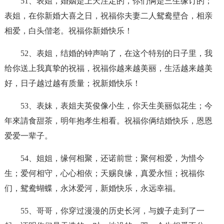
51、表姐，婚姻是上天注定的，你们俩是三生缘订的；
表姐，在你新婚大喜之日，祝福你夫妻二人鸳鸯壁合，相亲
相爱，白头偕老。祝福你新婚快乐！
52、表姐，结婚的钟声响了，在这个特别的日子里，我
给你送上我真挚的祝福，祝福你越来越美丽，生活越来越美
好，日子越过越有质量；祝新婚快乐！
53、表妹，表姐夫英俊像小生，你天生美丽似花生；今
年來請食甜茶，明年抱孝生相看。祝福你俩结婚快乐，恩恩
爱爱一辈子。
54、姐姐，缘何相聚，还诺前世；聚何相爱，为惜今
生；爱何相守，心心相依；天赐良缘，真爱永恒；祝福你
们，鸳鸯蝴蝶，永沐爱河，新婚快乐，永远幸福。
55、哥哥，你穿过漫漫的历史长河，与嫂子走到了一