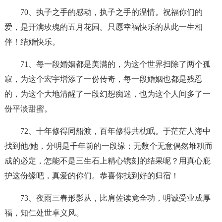
70、执子之手的感动，执子之手的温情。祝福你们的
爱，是开满玫瑰的五月花园。只愿幸福快乐的从此一生相
伴！结婚快乐。
71、每一段婚姻都是美满的，为这个世界扫除了两个孤
寂，为这个宏宇增添了一份传奇，每一段婚姻也都是残忍
的，为这个大地清醒了一段幻想痴迷，也为这个人间多了一
份平淡甜蜜。
72、十年修得同船渡，百年修得共枕眠。于茫茫人海中
找到他/她，分明是千年前的一段缘；无数个无意偶然堆积而
成的必定，怎能不是三生石上精心镌刻的结果呢？用真心庇
护这份缘吧，真爱的你们。恭喜你找到好的归宿！
73、夜雨三春形影从，比肩佐读竟全功，明诚受业成厚
福，知仁处世卓义风。