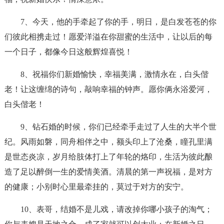
7、今天，他的手牵起了你的手，明日，是白发苍苍的你
们彼此相携走过！愿爱洋溢在你甜蜜的生活中，让以后的每
一个日子，都像今日这般辉煌喜悦！
8、祝福你们新婚愉快，幸福美满，激情永在，白头偕
老！让这缠绵的诗句，敲响幸福的钟声。愿你俩永浴爱河，
白头偕老！
9、钻石婚的时候，你们已经牵手走过了人生的大半个世
纪。风雨如磐，同舟相伴之中，额头印上了沧桑，瞳孔里满
是世态炎凉，岁月给肢体打上了年轮的烙印，生活为彼此酿
造了足以醉倒一生的爱情美酒。清晨的第一声祝福，是对方
的健康；小别时心里最牵挂的，莫过于对方的安宁。
10、表哥，结婚不是儿戏，请改掉你哪小孩子的淘气；