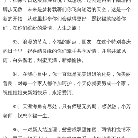
子，都像今日这般辉煌喜悦！我想说：过去是路留下蹒珊的
脚步无数，未来是梦将载著们你飞向遂远的天空，这是一个
新的开始，从这里起步你们会做得更好，愿祝福萦绕着你
们，在你们缤纷的爱情、人生之旅！
83、浪漫的节点，幸福的起点，朋友，在这个特别喜庆
的日子里，祝喜结良缘的你们牵手共享爱情，并肩共擎风
雨，白头偕老，甜蜜美满，新婚愉快。
84、在我心目中，你一直就是完美姐姐的化身，你美丽
善良，对每一个家人都倍加呵护，今天你就要另成一个家，
祝姐姐姐夫新婚快乐，永浴爱河。
85、天涯海角有尽处，只有师恩无穷期，感谢您，小芳
老师，祝您幸福一生。
86、一对新人结连理，鸳鸯成双甜如蜜，两情相悦情不