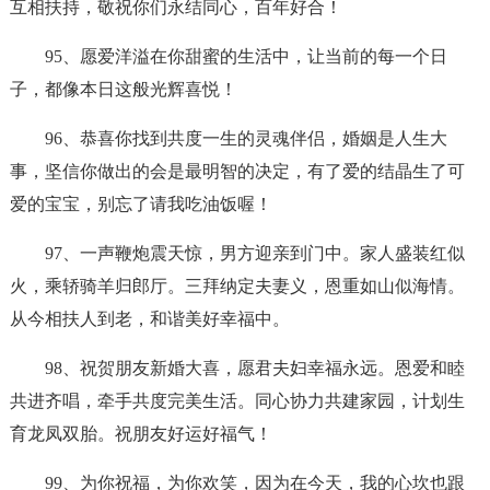
互相扶持，敬祝你们永结同心，百年好合！
95、愿爱洋溢在你甜蜜的生活中，让当前的每一个日
子，都像本日这般光辉喜悦！
96、恭喜你找到共度一生的灵魂伴侣，婚姻是人生大
事，坚信你做出的会是最明智的决定，有了爱的结晶生了可
爱的宝宝，别忘了请我吃油饭喔！
97、一声鞭炮震天惊，男方迎亲到门中。家人盛装红似
火，乘轿骑羊归郎厅。三拜纳定夫妻义，恩重如山似海情。
从今相扶人到老，和谐美好幸福中。
98、祝贺朋友新婚大喜，愿君夫妇幸福永远。恩爱和睦
共进齐唱，牵手共度完美生活。同心协力共建家园，计划生
育龙凤双胎。祝朋友好运好福气！
99、为你祝福，为你欢笑，因为在今天，我的心坎也跟