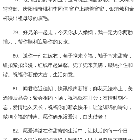
鸳鸯翅、庆阳瑞奇桃和李同信 窗户上绣着窗帘，银蜡烛和金
杯映出祖母绿的眉毛。
79、好兄弟一起走，今天你步入婚姻，我一定为你两肋
插刀，帮你顺利迎娶你的女孩。
80、送你一件红嫁衣，领子携来幸福，袖子挥来甜蜜，
纽扣紧扣浪漫，红线串起温馨。兜子兜来美满，腰绳拴住和
谐。祝福你新婚大吉，生活如意。
81、闻君临近佳期，快讯报声新禧；鲜花无法奉上，美
酒待后品尝；聚会相约下场，祝福就在耳旁；友情时刻不
忘，爱情地久天长，祝福你们新欢快乐1. 让这缠绵的诗句，
敲响幸福的钟声。愿你俩永浴爱河，白头偕老！
82、愿爱洋溢在你甜蜜的生活中，让以后的每一个日