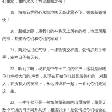
心相爱，相约永久！恭贺新婚之禧！
19、海枯石烂同心永结地阔天高比翼齐飞。妹妹新婚愉
快！
20、新婚之际，愿我们的神将天上所有的福，地里所藏
的福，都赐给你们和你们的家庭！
21、两只钻戒红气球，一捧玫瑰交杯酒。爱情岁月手牵
手，幸福日子每天有。
22、听到了吗，现在是中午十二点的钟声，这就是敲响
你们幸福大门的.声音，从现在开始你们就是最美好的一对新
人，在所有人的祝福下，永远纠缠在一起，一直到你们走完
这一生。
23、一生守候不是一句简单而苍白的山盟海誓，而是无
数个平淡的日子同舟共济，相濡以沫！是爱情把你们结合在