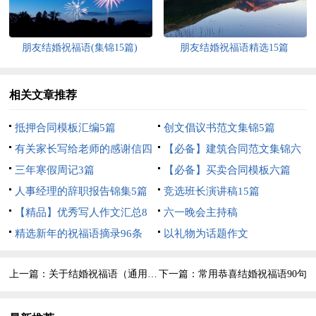
朋友结婚祝福语(集锦15篇)
朋友结婚祝福语精选15篇
相关文章推荐
抵押合同模板汇编5篇
创文倡议书范文集锦5篇
有关家长写给老师的感谢信四
【必备】建筑合同范文集锦六
篇
三年寒假周记3篇
篇
【必备】买卖合同模板六篇
人事经理的辞职报告锦集5篇
竞选班长演讲稿15篇
【精品】优秀写人作文汇总8
六一晚会主持稿
篇
精选新年的祝福语摘录96条
以礼物为话题作文
上一篇：
关于结婚祝福语（通用60句）
下一篇：
常用恭喜结婚祝福语90句