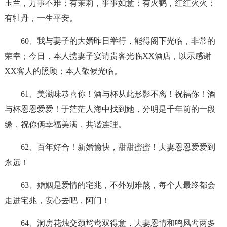
玉兰，万事不难；有茉莉，事事如意；有火鹤，红红火火；
有牡丹，一生平安。
60、我与妻子的大婚昨日举行，能得阁下光临，非常的
荣幸；今日，本人携妻子宴请贵客光临XX酒店，以示感谢
XX客人的照顾；本人敬候光临。
61、美滋味恭喜你！酒与杯从此形影不离！祝福你！酒
与杯恩恩爱爱！于茫茫人海中找到她，分明是千年前的一段
缘，祝你俩幸福美满，共谐连理。
62、百年好合！新婚愉快，甜甜蜜蜜！夫妻恩恩爱爱到
永远！
63、婚姻是爱情的宅兆，不外别难熬，每个人最终都会
走进宅兆，安心去吧，阿门！
64、洞房花烛交颈鸳鸯双得意，夫妻恩情和鸣凤鸾两多