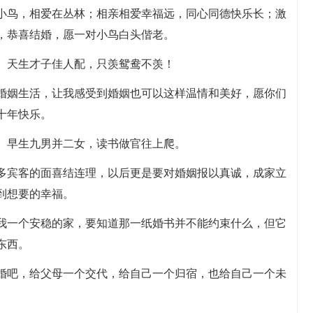
小小鸟，相爱在丛林；相亲相爱幸福远，同心同德快乐长；激
，恭喜结婚，愿一对小鸟白头偕老。
眠。天生才子佳人配，只羡鸳鸯不羡！
的婚姻生活，让我感受到婚姻也可以这样温情和美好，愿你们
十年快乐。
华。早生九男并二女，读书做官往上爬。
么多宾客的面喜结连理，以后更是要对婚姻报以真诚，成家立
到想要的幸福。
给我一个安稳的家，要知道那一纸婚书并不能约束什么，但它
东西。
结婚吧，给父母一个交代，给自己一个归宿，也给自己一个未