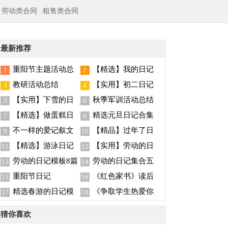
劳动类合同
租售类合同
最新推荐
重阳节主题活动总
【精选】我的日记
1
2
结
范文9篇
教研活动总结
【实用】初二日记
3
4
汇总3篇
【实用】下雪的日
秋季军训活动总结
5
6
记三篇
【精选】做蛋糕日
精选元旦日记合集
7
8
记4篇
五篇
不一样的爱记叙文
【精品】过年了日
9
10
(集锦15篇)
记四篇
【精选】游泳日记
【实用】劳动的日
11
12
汇编三篇
记四篇
劳动的日记模板8篇
劳动的日记集合五
13
14
篇
重阳节日记
《红色家书》读后
15
16
感
精选春游的日记模
《争取学生热爱你
17
18
板6篇
的学科》读后感
猜你喜欢