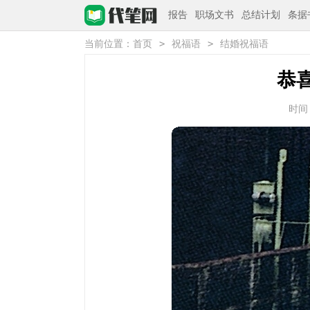
报告
职场文书
总结计划
条据
>
>
当前位置：
首页
祝福语
结婚祝福语
恭
时间：2