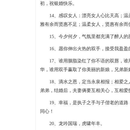
初，祝银婚快乐。
14、感叹女人：漂亮女人心比天高；
雅有余而贤惠不足；温柔女人，贤惠有余而
15、今夕何夕，气氛里都充满了醉人
16、愿你伸出火热的双手，接受我盈
17、谁用胭脂染红了你不语的双唇，
华，谁用双手赢取了你美丽的新娘，兄弟新
18、滴水之恩，定当永泉相报；相爱
弟弟，结婚后，夫妻俩要互相关心，互相爱
19、幸福，是执子之手与子偕老的道
同心！
20、龙吟国瑞，虎啸年丰。