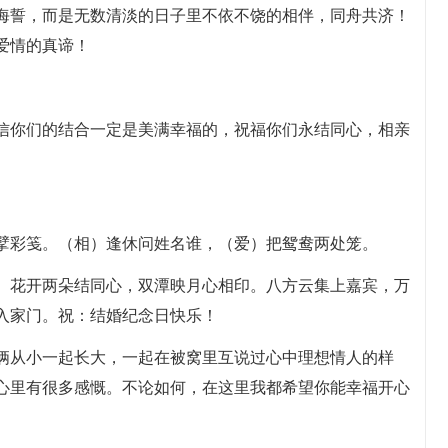
盟海誓，而是无数清淡的日子里不依不饶的相伴，同舟共济！
爱情的真谛！
相信你们的结合一定是美满幸福的，祝福你们永结同心，相亲
毛擘彩笺。（相）逢休问姓名谁，（爱）把鸳鸯两处笼。
婚。花开两朵结同心，双潭映月心相印。八方云集上嘉宾，万
入家门。祝：结婚纪念日快乐！
们俩从小一起长大，一起在被窝里互说过心中理想情人的样
心里有很多感慨。不论如何，在这里我都希望你能幸福开心