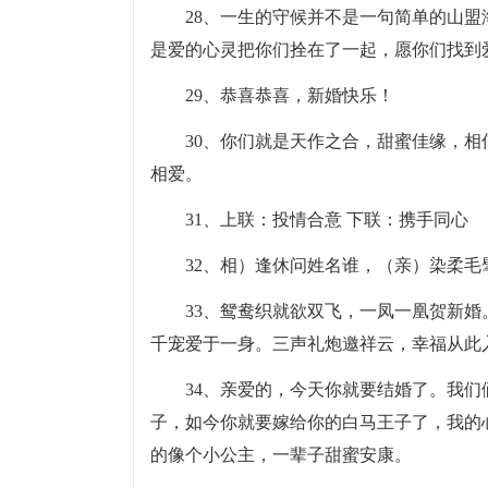
28、一生的守候并不是一句简单的山
是爱的心灵把你们拴在了一起，愿你们找到
29、恭喜恭喜，新婚快乐！
30、你们就是天作之合，甜蜜佳缘，
相爱。
31、上联：投情合意 下联：携手同心
32、相）逢休问姓名谁，（亲）染柔
33、鸳鸯织就欲双飞，一凤一凰贺新
千宠爱于一身。三声礼炮邀祥云，幸福从此
34、亲爱的，今天你就要结婚了。我
子，如今你就要嫁给你的白马王子了，我的
的像个小公主，一辈子甜蜜安康。