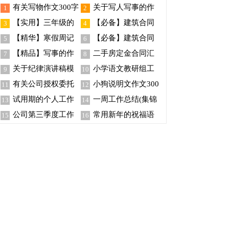
有关写物作文300字
关于写人写事的作
1
2
集锦10篇
文汇总8篇
【实用】三年级的
【必备】建筑合同
3
4
写事作文300字四篇
锦集6篇
【精华】寒假周记
【必备】建筑合同
5
6
集锦五篇
范文汇总五篇
【精品】写事的作
二手房定金合同汇
7
8
文400字汇总八篇
编15篇
关于纪律演讲稿模
小学语文教研组工
9
10
板集合六篇
作计划15篇
有关公司授权委托
小狗说明文作文300
11
12
书模板汇编6篇
字四篇
试用期的个人工作
一周工作总结(集锦
13
14
总结
15篇)
公司第三季度工作
常用新年的祝福语
15
16
总结
合集76条