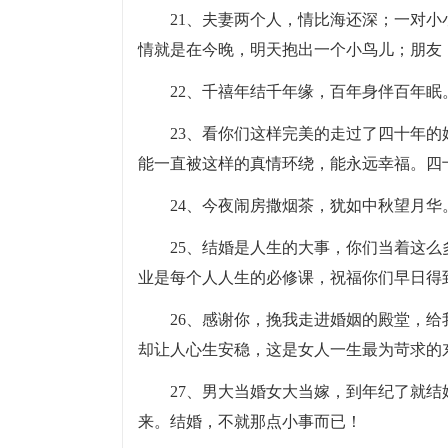
21、夫妻两个人，情比海还深；一对
情就是在今晚，明天抱出一个小鸟儿；朋友
22、千禧年结千年缘，百年身伴百年
23、看你们这样完美的走过了四十年
能一直被这样的真情环绕，能永远幸福。四
24、今夜闹房撒烟茶，犹如中秋望月
25、结婚是人生的大事，你们当着这
业是每个人人生的必修课，祝福你们早日得
26、感谢你，挽我走进婚姻的殿堂，
却让人心生安稳，这是女人一生最为苛求的
27、男大当婚女大当嫁，到年纪了就
来。结婚，不就那点小事而已！