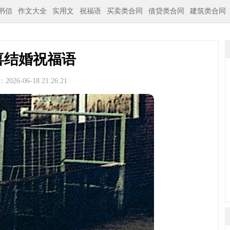
书信
作文大全
实用文
祝福语
买卖类合同
借贷类合同
建筑类合同
喜结婚祝福语
026-06-18 21:26:21