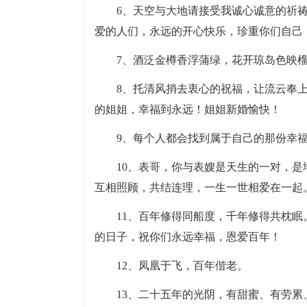
6、天空与大地请接受我诚心诚意的祈
爱的人们，永远的开心快乐，珍重你们自己
7、酒泛金樽香浮蒲绿，花开琼岛色映
8、托清风捎去衷心的祝福，让流云奉
的姐姐，幸福到永远！姐姐新婚愉快！
9、每个人都会找到属于自己的那份幸
10、表哥，你与表嫂是天生的一对，
互相照顾，共结连理，一生一世相爱在一起
11、百年修得同船度，千年修得共枕
的日子，祝你们永远幸福，恩爱百年！
12、凤凰于飞，百年偕老。
13、二十五年的光阴，有甜蜜、有劳