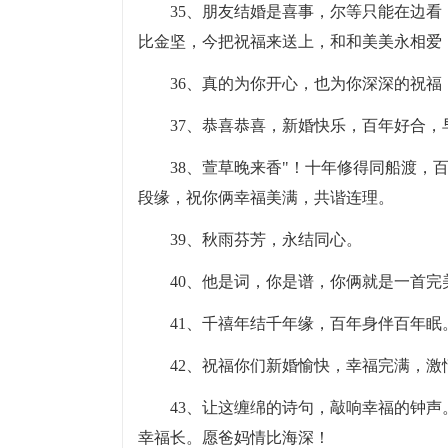
35、朋友结婚是喜事，尔等只能在边
比金坚，今把祝福来送上，和和美美永相爱
36、真的为你开心，也为你深深的祝
37、恭喜恭喜，新婚快乐，百年好合，
38、萱草晚来香"！十年修得同船渡，
段缘，祝你俩幸福美满，共谐连理。
39、秋雨芬芳，永结同心。
40、他是词，你是谱，你俩就是一首
41、千禧年结千年缘，百年身伴百年
42、祝福你们新婚愉快，幸福完满，激
43、让这缠绵的诗句，敲响幸福的钟
幸福长。愿爸妈情比海深！