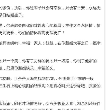
定的缘份，所以，你这辈子只会有幸福，只会有平安，永远无
早日结婚生子。
心灵，代表教会向你们致以衷心地祝愿：主作之合永恒情，情
更高更长，你们的情比深海更深更广！
；烛辉锦绣帏，幸福一家人；姐姐，在你新婚大喜之日，愿幸
。
人；只一个笑，你有了另样的神；只一段路，你到了他家的
姐，只愿你新婚快乐，幸福长久。
共枕眠。于茫茫人海中找到他/她，分明是千年前的一段
三生石上精心镌刻的结果呢？用真心呵护这份缘吧，真爱的
舞庆新婚，郎有才华前途好，女有美貌惹人喜，相亲相爱好伴