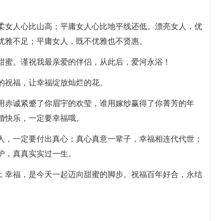
温柔女人心比山高；平庸女人心比地平线还低。漂亮女人，优
优雅不足；平庸女人，既不优雅也不贤惠。
的甜蜜。谨祝我最亲爱的伴侣，从此后，爱河永浴！
盈的祝福，让幸福绽放灿烂的花。
谁用赤诚紧蹙了你眉宇的欢莹，谁用嫁纱赢得了你菁芳的年
婚快乐，一定要幸福哦。
之人，一定要付出真心；真心真意一辈子，幸福相连代代世；
护，真真实实过一生。
路；幸福，是今天一起迈向甜蜜的脚步。祝福百年好合，永结