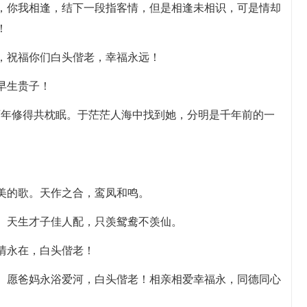
看，你我相逢，结下一段指客情，但是相逢未相识，可是情却
！
福，祝福你们白头偕老，幸福永远！
早生贵子！
百年修得共枕眠。于茫茫人海中找到她，分明是千年前的一
完美的歌。天作之合，鸾凤和鸣。
眠。天生才子佳人配，只羡鸳鸯不羡仙。
情永在，白头偕老！
声。愿爸妈永浴爱河，白头偕老！相亲相爱幸福永，同德同心