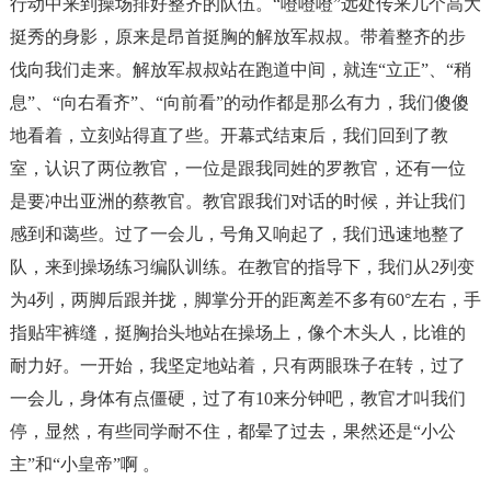
行动中来到操场排好整齐的队伍。“噔噔噔”远处传来几个高大
挺秀的身影，原来是昂首挺胸的解放军叔叔。带着整齐的步
伐向我们走来。解放军叔叔站在跑道中间，就连“立正”、“稍
息”、“向右看齐”、“向前看”的动作都是那么有力，我们傻傻
地看着，立刻站得直了些。开幕式结束后，我们回到了教
室，认识了两位教官，一位是跟我同姓的罗教官，还有一位
是要冲出亚洲的蔡教官。教官跟我们对话的时候，并让我们
感到和蔼些。过了一会儿，号角又响起了，我们迅速地整了
队，来到操场练习编队训练。在教官的指导下，我们从2列变
为4列，两脚后跟并拢，脚掌分开的距离差不多有60°左右，手
指贴牢裤缝，挺胸抬头地站在操场上，像个木头人，比谁的
耐力好。一开始，我坚定地站着，只有两眼珠子在转，过了
一会儿，身体有点僵硬，过了有10来分钟吧，教官才叫我们
停，显然，有些同学耐不住，都晕了过去，果然还是“小公
主”和“小皇帝”啊 。