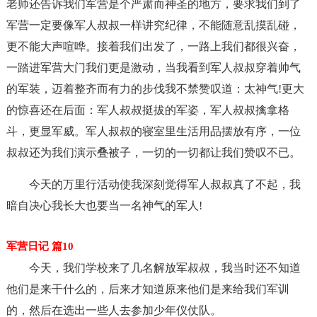
老师还告诉我们军营是个严肃而神圣的地方，要求我们到了
军营一定要像军人叔叔一样讲究纪律，不能随意乱摸乱碰，
更不能大声喧哗。接着我们出发了，一路上我们都很兴奋，
一踏进军营大门我们更是激动，当我看到军人叔叔穿着帅气
的军装，迈着整齐而有力的步伐我不禁赞叹道：太神气!更大
的惊喜还在后面：军人叔叔挺拔的军姿，军人叔叔擒拿格
斗，更显军威。军人叔叔的寝室里生活用品摆放有序，一位
叔叔还为我们演示叠被子，一切的一切都让我们赞叹不已。
今天的万里行活动使我深刻觉得军人叔叔真了不起，我
暗自决心我长大也要当一名神气的军人!
军营日记 篇10
今天，我们学校来了几名解放军叔叔，我当时还不知道
他们是来干什么的，后来才知道原来他们是来给我们军训
的，然后在选出一些人去参加少年仪仗队。