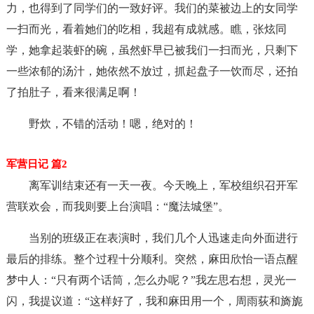
力，也得到了同学们的一致好评。我们的菜被边上的女同学
一扫而光，看着她们的吃相，我超有成就感。瞧，张炫同
学，她拿起装虾的碗，虽然虾早已被我们一扫而光，只剩下
一些浓郁的汤汁，她依然不放过，抓起盘子一饮而尽，还拍
了拍肚子，看来很满足啊！
野炊，不错的活动！嗯，绝对的！
军营日记 篇2
离军训结束还有一天一夜。今天晚上，军校组织召开军
营联欢会，而我则要上台演唱：“魔法城堡”。
当别的班级正在表演时，我们几个人迅速走向外面进行
最后的排练。整个过程十分顺利。突然，麻田欣怡一语点醒
梦中人：“只有两个话筒，怎么办呢？”我左思右想，灵光一
闪，我提议道：“这样好了，我和麻田用一个，周雨荻和旖旎