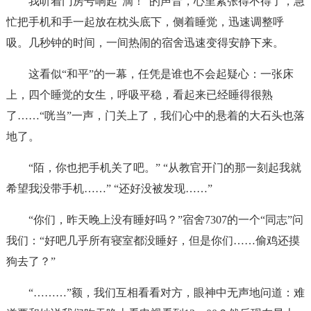
我听着门房号响起“滴！”的声音，心里紧张得不得了，急
忙把手机和手一起放在枕头底下，侧着睡觉，迅速调整呼
吸。几秒钟的时间，一间热闹的宿舍迅速变得安静下来。
这看似“和平”的一幕，任凭是谁也不会起疑心：一张床
上，四个睡觉的女生，呼吸平稳，看起来已经睡得很熟
了……“咣当”一声，门关上了，我们心中的悬着的大石头也落
地了。
“陌，你也把手机关了吧。” “从教官开门的那一刻起我就
希望我没带手机……” “还好没被发现……”
“你们，昨天晚上没有睡好吗？”宿舍7307的一个“同志”问
我们：“好吧几乎所有寝室都没睡好，但是你们……偷鸡还摸
狗去了？”
“………”额，我们互相看看对方，眼神中无声地问道：难