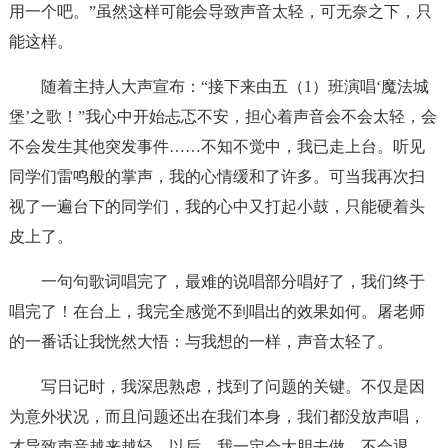
用一个吧。”虽然这样可能会导致声音太轻，可无奈之下，只
能这样。
随着主持人大声宣布：“接下来由五（1）班演唱‘魔法城
堡’之歌！”我心中开始忐忑不安，担心着声音会不会太轻，会
不会发生其他突发事件……不知不觉中，我已走上台。听见
同学们雷鸣般的掌声，我的心情缓和了许多。可当我再次扫
视了一遍台下的同学们，我的心中又打起小鼓，只能硬着头
皮上了。
一句句歌词唱完了，最难的说唱部分唱好了，我们终于
唱完了！在台上，我完全感觉不到唱出的效果如何。屠老师
的一番话让我恍然大悟：与我想的一样，声音太轻了。
写日记时，我深思熟虑，找到了问题的关键。不仅是因
为意外状况，而且问题还出在我们本身，我们都没放声唱，
才导致声音越来越轻。以后，我一定会大胆去做，不会退