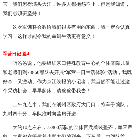
苦，我们累得满头大汗，许多人都抱怨不止，但是我知道，
我们必须要坚持！
这次军训将会教给我们很多有用的东西，我一定会认真
学习，这样才能令我的军训生活更有意义！
军营日记 篇4
听爸爸说，他要组织京口特殊教育中心的全体智障儿童
和老师们到73860部队去开展“军营一日生活体验”活动，我既
好奇，又激动。作为京江晚报的小记者，我当然不能让过这
个采访机会，早早起床，请爸爸带我去！
上午九点半，我们在润州区政府大门口，将车子编队，
九时四十分，车队准时向营房开进……
大约10点左右，73860部队的全体官兵着装整齐，军容严
整，大家都在等候着小朋友们的到来。下车后，由部队首