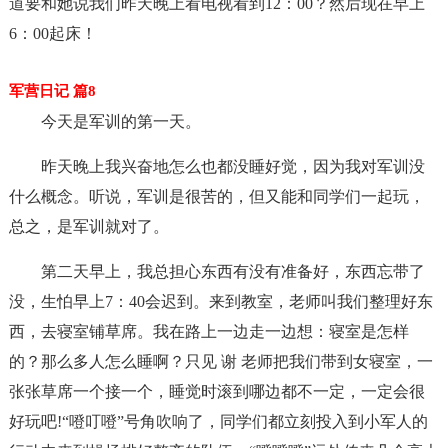
道要和她说我们昨天晚上看电视看到12：00？然后现在早上
6：00起床！
军营日记 篇8
今天是军训的第一天。
昨天晚上我兴奋地怎么也都没睡好觉，因为我对军训没
什么概念。听说，军训是很苦的，但又能和同学们一起玩，
总之，是军训就对了。
第二天早上，我总担心东西有没有准备好，东西忘带了
没，生怕早上7：40会迟到。来到教室，老师叫我们整理好东
西，去寝室铺草席。我在路上一边走一边想：寝室是怎样
的？那么多人怎么睡啊？只见 谢 老师把我们带到女寝室，一
张张草席一个接一个，睡觉时滚到哪边都不一定，一定会很
好玩吧!“噔叮噔”号角吹响了，同学们都立刻投入到小军人的