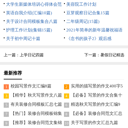
大学生新媒体培训心得体会范
美容院工作计划
文
英语自我介绍(汇编10篇)
豆芽观察日记合集15篇
关于设计合同模板集合八篇
二年级周记(15篇)
护理工作计划(集锦15篇)
2021年简单的新年温馨祝福语
关于初中周记十篇
89句
《念书的孩子2》观后感
上一篇：
上学日记四篇
下一篇：
暑假日记精选
最新推荐
校园写景作文汇编8篇
实用的描写景的作文400字5
1
2
篇
【精华】秋天写景作文八篇
【必备】写景的作文合集十
3
4
篇
有关装修合同模板汇总七篇
精选秋天写景的作文汇编9
5
6
篇
【热门】装修合同模板锦集
【必备】装修合同范文汇总
7
8
五篇
十篇
【推荐】装修合同范文集锦
关于写景的作文汇总九篇
9
10