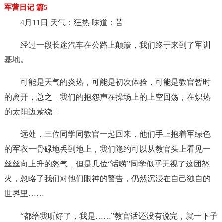
军营日记 篇5
4月11日 天气：狂热 味道：苦
经过一段长途汽车在公路上颠簸，我们终于来到了军训
基地。
可能是天气的炎热，可能是初次体验，可能是教官暂时
的离开，总之，我们的抱怨声在操场上的上空回荡，在炽热
的太阳边萦绕！
远处，三位同学同教官一起回来，他们手上抱着军绿色
的军衣一骨碌地丢到地上，我们隐约可以从教官头上看见一
丝丝向上升的怒气，但是几位“话唠”同学似乎无视了这团怒
火，忽略了我们对他们眼神的警告，仍然沉浸在自己独自的
世界里……
“都给我听好了，我是……”教官话还没有说完，就一下子