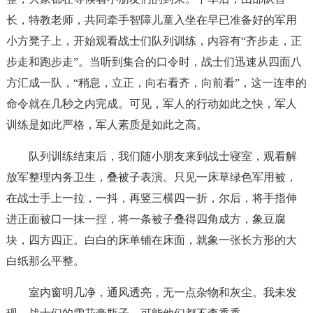
长，特教老师，共同牵手智障儿童入坐在早已准备好的军用
小方凳子上，开始观看战士们队列训练，内容有“齐步走，正
步走和跑步走”。当听到集合的口令时，战士们迅速从四面八
方汇成一队，“稍息，立正，向右看齐，向前看”，这一连串的
命令就在几秒之内完成。可见，军人的行动如此之快，军人
训练是如此严格，军人素质是如此之高。
队列训练结束后，我们随小朋友来到战士寝室，观看解
放军整理内务卫生，叠被子表演。只见一床草绿色军用被，
在战士手上一拉，一抖，再竖三横四一折，尔后，将手指伸
进正面被口一抹一捏，将一条被子叠得四角成方，象豆腐
块，四方四正。白白的床单铺在床面，就象一张长方形的大
白纸那么平整。
室内窗明几净，通风透亮，无一点杂物和灰尘。我未发