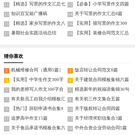
9篇
【精选】写景的作文汇总七
【必备】小学写景作文四篇
11
12
篇
知识百宝箱广播稿
关于写景的作文汇总8篇
13
14
【精选】家乡写景的作文八
【实用】描写景的作文300
15
16
篇
字九篇
暑期社会实践活动总结
【实用】装修合同范文汇总
17
18
5篇
猜你喜欢
机械维修合同（通用5篇）
饭店转让合同范文8篇
1
2
【实用】中学生作文300字
关于建筑合同模板集锦六篇
3
4
集锦10篇
我的老师写人作文300字合
精选新年的祝福语集锦36句
5
6
集九篇
有关新员工自我介绍模板汇
有关初三作文集合五篇
7
8
总四篇
【热门】辞职申请书合集9
关于版权转让合同四篇
9
10
篇
追梦高中作文15篇
关于经理求职信集合3篇
11
12
关于食品承诺书模板合集六
中外合资企业劳动合同5篇
13
14
篇