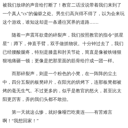
被我们放肆的声音给打断了！教官二话没说带着我们来到了
一个真人“cs”的偏僻之处。男生们高兴得不得了，以为会来玩
这个游戏，谁知这却是一条通往冥界的道路……
随着一声震耳欲聋的碎裂声，我们按照教官的指令“抓星
星”：蹲下，伸直手臂，双手做抓物状。十分钟过去了，我们
已经腰酸腿疼，特别是膝盖和肘关节处，简直是像被铁锤狠
狠地痛砸一顿；更像是把那里面的筋骨给拧成一团一样。
而那碎裂声，则是一个粉色的小凳，在一阵阵的尘土
中，四分五裂的板凳碎片，在阳光的烘烤下，连那板凳都被
烤的毫无生气。不过更多的，似乎是教官的怒火，甚至比太
阳更厉害，弄的我们头都不敢抬。
第一天就这么惨，就好像哑巴吃黄连——有苦难言
啊！“我想回家！”