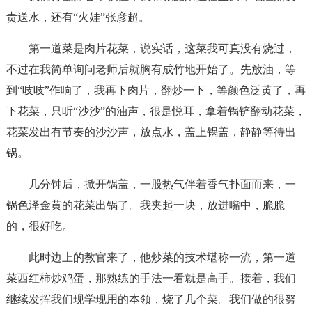
责送水，还有“火娃”张彦超。
第一道菜是肉片花菜，说实话，这菜我可真没有烧过，
不过在我简单询问老师后就胸有成竹地开始了。先放油，等
到“吱吱”作响了，我再下肉片，翻炒一下，等颜色泛黄了，再
下花菜，只听“沙沙”的油声，很是悦耳，拿着锅铲翻动花菜，
花菜发出有节奏的沙沙声，放点水，盖上锅盖，静静等待出
锅。
几分钟后，掀开锅盖，一股热气伴着香气扑面而来，一
锅色泽金黄的花菜出锅了。我夹起一块，放进嘴中，脆脆
的，很好吃。
此时边上的教官来了，他炒菜的技术堪称一流，第一道
菜西红柿炒鸡蛋，那熟练的手法一看就是高手。接着，我们
继续发挥我们现学现用的本领，烧了几个菜。我们做的很努