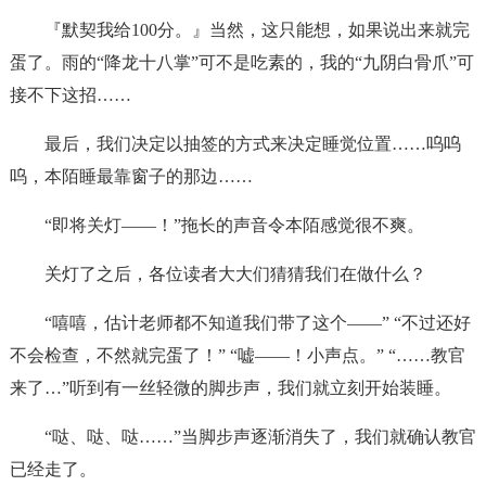
『默契我给100分。』当然，这只能想，如果说出来就完
蛋了。雨的“降龙十八掌”可不是吃素的，我的“九阴白骨爪”可
接不下这招……
最后，我们决定以抽签的方式来决定睡觉位置……呜呜
呜，本陌睡最靠窗子的那边……
“即将关灯——！”拖长的声音令本陌感觉很不爽。
关灯了之后，各位读者大大们猜猜我们在做什么？
“嘻嘻，估计老师都不知道我们带了这个——” “不过还好
不会检查，不然就完蛋了！” “嘘——！小声点。” “……教官
来了…”听到有一丝轻微的脚步声，我们就立刻开始装睡。
“哒、哒、哒……”当脚步声逐渐消失了，我们就确认教官
已经走了。