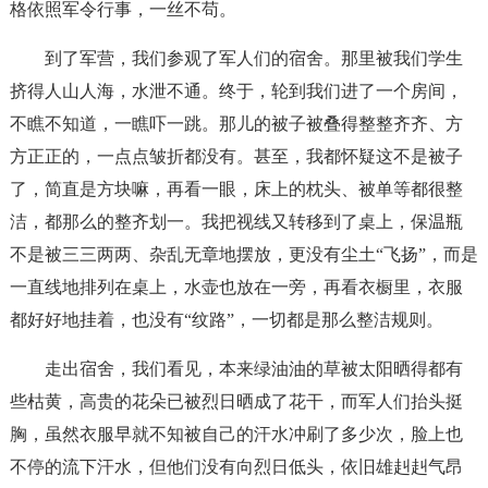
格依照军令行事，一丝不苟。
到了军营，我们参观了军人们的宿舍。那里被我们学生
挤得人山人海，水泄不通。终于，轮到我们进了一个房间，
不瞧不知道，一瞧吓一跳。那儿的被子被叠得整整齐齐、方
方正正的，一点点皱折都没有。甚至，我都怀疑这不是被子
了，简直是方块嘛，再看一眼，床上的枕头、被单等都很整
洁，都那么的整齐划一。我把视线又转移到了桌上，保温瓶
不是被三三两两、杂乱无章地摆放，更没有尘土“飞扬”，而是
一直线地排列在桌上，水壶也放在一旁，再看衣橱里，衣服
都好好地挂着，也没有“纹路”，一切都是那么整洁规则。
走出宿舍，我们看见，本来绿油油的草被太阳晒得都有
些枯黄，高贵的花朵已被烈日晒成了花干，而军人们抬头挺
胸，虽然衣服早就不知被自己的汗水冲刷了多少次，脸上也
不停的流下汗水，但他们没有向烈日低头，依旧雄赳赳气昂