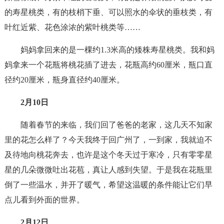
的寿星桃类，有的枝梢下垂、可以照水的伞状的垂枝类，有
叶红近紫、花色涂浓的紫叶桃类等……
妈妈拿回来的是一棵约1.3米高的矮株寿星桃类。我和妈
妈拿来一个花瓶将桃花插了进去，花瓶高约60厘米，瓶口直
径约20厘米，瓶身直径约40厘米。
2月10日
随着春节的来临，我们回了爸爸的老家，这几天不知家
里的花怎么样了？今天我终于回广州了，一到家，我就迫不
及待地向桃花奔去，也许是这个冬天过于寒冷，只有零零星
星的几朵微微吐出花苞，真让人感到失望。于是我在花瓶里
倒了一些温水，并开了暖气，希望这温暖的条件能让它们早
点儿看到外面的世界。
2月12日