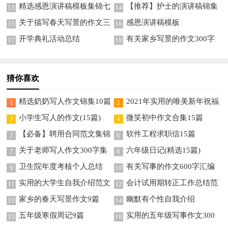
精选感恩演讲稿模板集锦七
【推荐】护士的演讲稿锦集
13
14
篇
8篇
关于描写春天写景的作文三
感恩演讲稿模板
15
16
篇
开学典礼活动总结
有关家乡写景的作文300字
17
18
四篇
猜你喜欢
精选奶奶写人作文锦集10篇
2021年实用的唯美新年祝福
1
2
语集锦46条
小学生写人的作文(15篇)
微笑初中作文合集15篇
3
4
【必备】聘用合同范文集锦
软件工程求职信15篇
5
6
7篇
关于老师写人作文300字集
六年级日记(精选15篇)
7
8
锦5篇
卫生院年度考核个人总结
有关写事的作文600字汇编
9
10
八篇
实用的大学生自我介绍范文
会计试用期转正工作总结范
11
12
汇编7篇
文
家乡的春天写景作文9篇
幽默有个性自我介绍
13
14
五年级寒假周记9篇
实用的五年级写事作文300
15
16
字锦集8篇