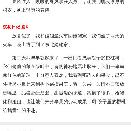
春风宜人，暖暖的春风吹在人身上，让我们脱去厚厚的
棉衣，换上轻爽的春装。
桃花日记 篇6
放暑假了，我和姐姐坐火车回姥姥家，我们坐了两天的
火车，晚上终于到了东北姥姥家。
第二天我早早就起来了，一出门看见满院子的樱桃树，
它们偷偷的藏在绿叶中，有的神秘地露出脸来，它们一串串
像红色的珍珠，十分惹人喜欢，我看到那诱人的果实，忍不
住搬起小板凳来到树下采摘果实，我一边采一边情不自禁放
进嘴里，品尝那酸溜溜，甜滋滋的味道，我摘了很多，给姥
姥和姐姐，也让她们来分享我的劳动成果，啊!院子里的樱桃
给我童年的乐趣。