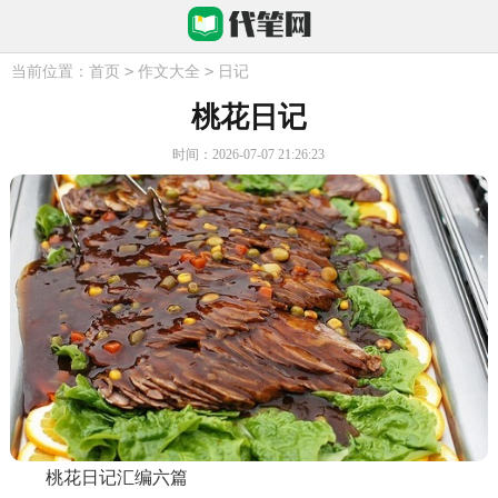
>
>
当前位置：
首页
作文大全
日记
桃花日记
时间：2026-07-07 21:26:23
桃花日记汇编六篇