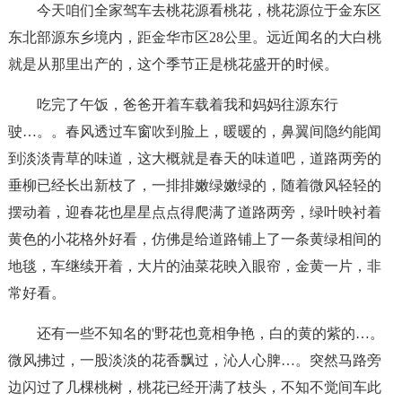
今天咱们全家驾车去桃花源看桃花，桃花源位于金东区
东北部源东乡境内，距金华市区28公里。远近闻名的大白桃
就是从那里出产的，这个季节正是桃花盛开的时候。
吃完了午饭，爸爸开着车载着我和妈妈往源东行
驶…。。春风透过车窗吹到脸上，暖暖的，鼻翼间隐约能闻
到淡淡青草的味道，这大概就是春天的味道吧，道路两旁的
垂柳已经长出新枝了，一排排嫩绿嫩绿的，随着微风轻轻的
摆动着，迎春花也星星点点得爬满了道路两旁，绿叶映衬着
黄色的小花格外好看，仿佛是给道路铺上了一条黄绿相间的
地毯，车继续开着，大片的油菜花映入眼帘，金黄一片，非
常好看。
还有一些不知名的'野花也竟相争艳，白的黄的紫的…。
微风拂过，一股淡淡的花香飘过，沁人心脾…。突然马路旁
边闪过了几棵桃树，桃花已经开满了枝头，不知不觉间车此