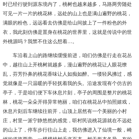
时已经行驶到源东境内了，桃树也越来越多，马路两旁随处
可见一片一片的桃花林，远处的山上也是满山遍野的桃花，
满眼的粉色，远远看去仿佛是给山间披上了一件粉色的外
衣，我此刻仿佛是置身在桃花的世界里，这就是传说中的世
外桃源吗？我禁不住这么想着…。
车沿着上山的路继续缓慢前进，咱们仿佛是行走在花丛
中，越往山上开桃树就越多，漫山遍野的桃花让人眼花缭
乱，芬芳扑鼻的桃花香味让人如痴如醉。一缕轻风拂过，感
觉就像是一只温暖的手轻抚着我的头。沿途发现有个仿古的
亭子，于是咱们便下车休息片刻，亭子的周围是整片的桃花
林，桃花一朵朵开得异常艳丽，咱们在桃花丛中拍照嬉戏，
休息片刻后车继续往前开，山顶上居然有一个美丽的小村
庄，村里一派宁静悠然的感觉，听村民说桃花源就在不远处
的山上了，停车步行往山上走，我仿佛进入了仙境一般，崎