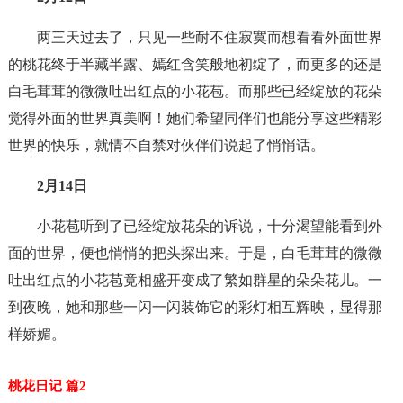
两三天过去了，只见一些耐不住寂寞而想看看外面世界
的桃花终于半藏半露、嫣红含笑般地初绽了，而更多的还是
白毛茸茸的微微吐出红点的小花苞。而那些已经绽放的花朵
觉得外面的世界真美啊！她们希望同伴们也能分享这些精彩
世界的快乐，就情不自禁对伙伴们说起了悄悄话。
2月14日
小花苞听到了已经绽放花朵的诉说，十分渴望能看到外
面的世界，便也悄悄的把头探出来。于是，白毛茸茸的微微
吐出红点的小花苞竟相盛开变成了繁如群星的朵朵花儿。一
到夜晚，她和那些一闪一闪装饰它的彩灯相互辉映，显得那
样娇媚。
桃花日记 篇2