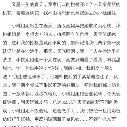
又是一年的春天，我家门口的桃树开出了一朵朵美丽的
桃花，看着这桃花，我不由得想起已离我远去的小桃姐姐。
小桃姐姐出生在春天，所以她妈妈把她取名为小桃。小
桃姐姐是一个很大方的人，梳着两个羊角辫，天天笑眯眯
的，这和我的性格是截然不同的，依然记得我们两个第一次
认识时是在沙池里。那天，天气晴朗，我一个人在沙池里堆
沙堡，小桃姐姐也一个人在玩，她友好地看了看我，对我甜
甜地一笑，伸出手说：“你好，我叫小桃，我们交个朋友
吧！”我生硬地伸出手，可她却把我的手紧紧地握住了。从
此，我们两个就成了形影不离的好朋友，那时我们都上幼儿
园，一放学就可以尽兴地玩，小桃姐姐很会变花样，今天玩
捉迷藏，明天玩跳皮筋，总之365几乎天天都能玩不同的游
戏，小桃姐姐不仅会玩，还会做手工，我们曾经一起用彩色
信纸折千纸鹤、用废的玻璃瓶子做风铃……不管什么东西一