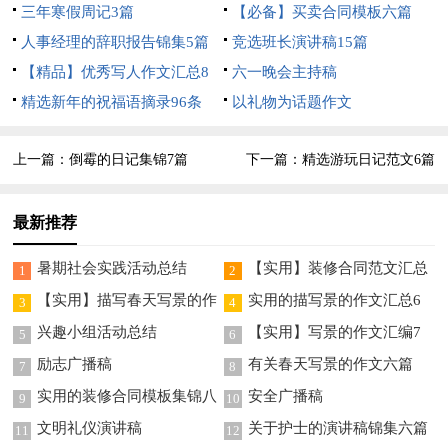
篇
三年寒假周记3篇
篇
【必备】买卖合同模板六篇
人事经理的辞职报告锦集5篇
竞选班长演讲稿15篇
【精品】优秀写人作文汇总8
六一晚会主持稿
篇
精选新年的祝福语摘录96条
以礼物为话题作文
上一篇：
倒霉的日记集锦7篇
下一篇：
精选游玩日记范文6篇
最新推荐
暑期社会实践活动总结
【实用】装修合同范文汇总
1
2
5篇
【实用】描写春天写景的作
实用的描写景的作文汇总6
3
4
文合集7篇
篇
兴趣小组活动总结
【实用】写景的作文汇编7
5
6
篇
励志广播稿
有关春天写景的作文六篇
7
8
实用的装修合同模板集锦八
安全广播稿
9
10
篇
文明礼仪演讲稿
关于护士的演讲稿锦集六篇
11
12