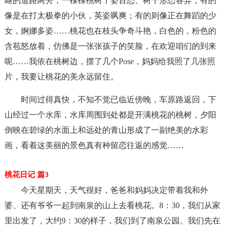
岖的道路两旁，一棵棵桃树千姿百态、树干形态各异，有的
像是在打太极拳的小伙，英姿飒爽；有的则像正在舞蹈的少
女，婀娜多姿……桃花也在枝头争奇斗艳，白色的，粉色的
含苞怒放着，仿佛是一张张孩子的笑脸，在欢迎咱们的到来
呢……我依在桃树边，摆了几个Pose，妈妈给我照了几张照
片，我要让桃花的美永远留住。
时间过得真快，不知不觉已临近傍晚，车原路返回，下
山经过一个水库，水库周围到处都是开满桃花的桃树，夕阳
倒映在碧绿的水面上和远处的青山形成了一副绝美的水彩
画，看着这美丽的景色真有种留恋往返的感觉……
桃花日记 篇3
今天星期天，天气很好，爸爸和妈妈决定带着我和外
婆、还有爷爷一起到南泉的山上去看桃花。8：30，我们从家
里出发了，大约9：30的样子，我们到了南泉公园。我们先在