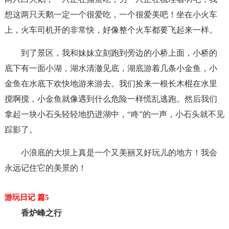
想这两只天鹅一定一个很爱吃，一个很爱美吧！坐在小火车
上，火车司机开的非常快，好像整个火车都要飞起来一样。
到了景区，我和妹妹立刻跑到旁边的小桥上面，小桥的
底下有一面小湖，湖水清澈见底，湖底游着几条小金鱼，小
金鱼在水底下欢快地游来游去。我们捡来一根长木棍在水里
搅啊搅，小金鱼就像遇到什么危险一样慌乱逃跑。然后我们
拿起一块小石头轻轻地扔进湖中，“咚”的一声，小石头就不见
踪影了。
小浪底的大坝上真是一个又美丽又好玩儿的地方！我会
永远记住它的美景的！
游玩日记 篇5
香炉峰之行