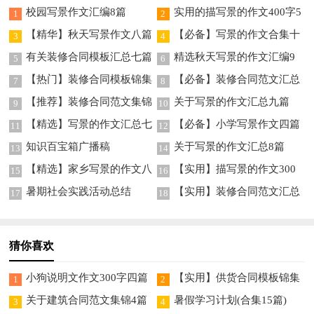
校园写景作文汇编8篇
实用的描写景的作文400字5
1
2
篇
【精华】秋天写景作文八篇
【必备】写景的作文合集十
3
4
篇
有关装修合同模板汇总七篇
精选秋天写景的作文汇编9
5
6
篇
【热门】装修合同模板锦集
【必备】装修合同范文汇总
7
8
五篇
十篇
【推荐】装修合同范文集锦
关于写景的作文汇总九篇
9
10
9篇
【精选】写景的作文汇总七
【必备】小学写景作文四篇
11
12
篇
知识百宝箱广播稿
关于写景的作文汇总8篇
13
14
【精选】家乡写景的作文八
【实用】描写景的作文300
15
16
篇
字九篇
暑期社会实践活动总结
【实用】装修合同范文汇总
17
18
5篇
猜你喜欢
小狗说明文作文300字四篇
【实用】供货合同模板锦集
1
2
10篇
关于建筑合同范文集锦4篇
暑假学习计划(合集15篇)
3
4