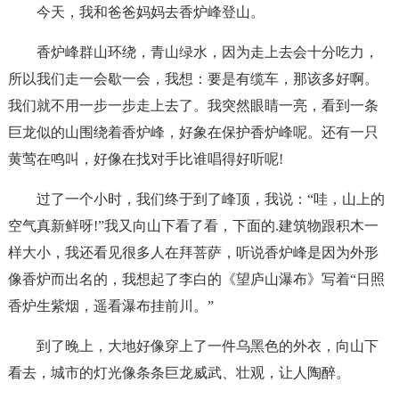
今天，我和爸爸妈妈去香炉峰登山。
香炉峰群山环绕，青山绿水，因为走上去会十分吃力，
所以我们走一会歇一会，我想：要是有缆车，那该多好啊。
我们就不用一步一步走上去了。我突然眼睛一亮，看到一条
巨龙似的山围绕着香炉峰，好象在保护香炉峰呢。还有一只
黄莺在鸣叫，好像在找对手比谁唱得好听呢!
过了一个小时，我们终于到了峰顶，我说：“哇，山上的
空气真新鲜呀!”我又向山下看了看，下面的.建筑物跟积木一
样大小，我还看见很多人在拜菩萨，听说香炉峰是因为外形
像香炉而出名的，我想起了李白的《望庐山瀑布》写着“日照
香炉生紫烟，遥看瀑布挂前川。”
到了晚上，大地好像穿上了一件乌黑色的外衣，向山下
看去，城市的灯光像条条巨龙威武、壮观，让人陶醉。