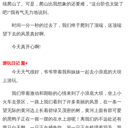
续爬山了。可是，爬山比我想象的还要难，“这台阶也太陡了
吧!”我有气无力地说到。
时间一分一秒的过去了，我们终于爬到了顶端，送顶端
望下去的风景真好啊。
今天真开心啊!
游玩日记 篇4
今天天气很好，爷爷带着我和妹妹一起去小浪底的大坝
上游玩。
我们带着激动和期盼的心情来到了小浪底大坝，坐上小
火车去景区，一路上我们看到了许多美丽的风景，在一条一
望无际的黄河边上长着碧绿又茂密的树，黄河上面有群可爱
的黑鸭子正在一摇一摆的在水上游呢！离我们的不远处还有
两只白天鹅，一只正在捕鱼吃，另一只正在梳理着羽毛，我