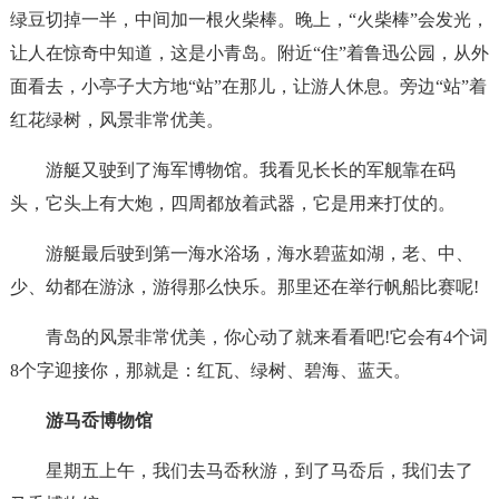
绿豆切掉一半，中间加一根火柴棒。晚上，“火柴棒”会发光，
让人在惊奇中知道，这是小青岛。附近“住”着鲁迅公园，从外
面看去，小亭子大方地“站”在那儿，让游人休息。旁边“站”着
红花绿树，风景非常优美。
游艇又驶到了海军博物馆。我看见长长的军舰靠在码
头，它头上有大炮，四周都放着武器，它是用来打仗的。
游艇最后驶到第一海水浴场，海水碧蓝如湖，老、中、
少、幼都在游泳，游得那么快乐。那里还在举行帆船比赛呢!
青岛的风景非常优美，你心动了就来看看吧!它会有4个词
8个字迎接你，那就是：红瓦、绿树、碧海、蓝天。
游马岙博物馆
星期五上午，我们去马岙秋游，到了马岙后，我们去了