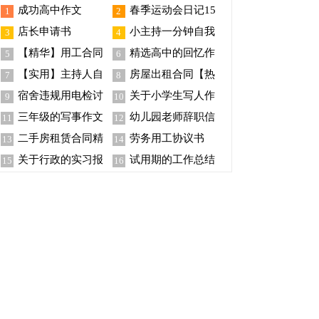
成功高中作文
春季运动会日记15
1
2
篇
店长申请书
小主持一分钟自我
3
4
介绍
【精华】用工合同
精选高中的回忆作
5
6
锦集十篇
文锦集七篇
【实用】主持人自
房屋出租合同【热
7
8
我介绍范文锦集5篇
门】
宿舍违规用电检讨
关于小学生写人作
9
10
书15篇
文合集七篇
三年级的写事作文
幼儿园老师辞职信
11
12
汇总十篇
(15篇)
二手房租赁合同精
劳务用工协议书
13
14
选15篇
关于行政的实习报
试用期的工作总结
15
16
告集合九篇