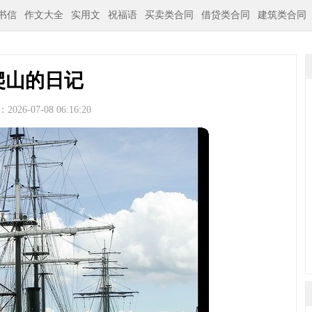
书信
作文大全
实用文
祝福语
买卖类合同
借贷类合同
建筑类合同
爬山的日记
026-07-08 06:16:20