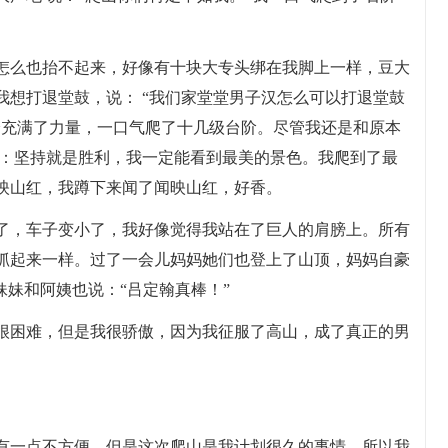
怎么也抬不起来，好像有十块大专头绑在我脚上一样，豆大
我想打退堂鼓，说： “我们家堂堂男子汉怎么可以打退堂鼓
身充满了力量，一口气爬了十几级台阶。尽管我还是和原本
想：坚持就是胜利，我一定能看到最美的景色。我爬到了最
映山红，我蹲下来闻了闻映山红，好香。
了，车子变小了，我好像觉得我站在了巨人的肩膀上。所有
抓起来一样。过了一会儿妈妈她们也登上了山顶，妈妈自豪
妹妹和阿姨也说：“吕定翰真棒！”
很困难，但是我很骄傲，因为我征服了高山，成了真正的男
有一点不方便。但是这次爬山是我计划很久的事情。所以我