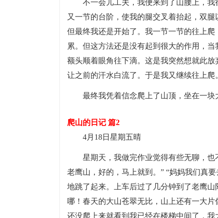
不一会儿工夫，我便来到了山腰上，我
又一节的台阶，使我的腿交叉着抬起，双腿
但最终我还是开始了。我一节一节的往上爬
累。但这方法还是没有起到很大的作用，当
额头顺着眼角往下滴。这是我突然想就此放
让之前的汗水白流了。于是我又继续往上爬
最终我凭着信念爬上了山顶，坐在一块
爬山的日记 篇2
4月18日星期五晴
星期天，我做完作业觉得有些无聊，也
老鹰山，好的，马上就到。” “妈妈我们真
地跳了起来。上车后过了几分钟到了老鹰山
哪！春天的大山苍翠无比，山上还有一大片
还没爬上来就看到我已经在楼梯中间了，我大