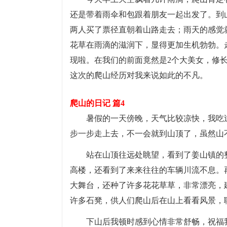
还是带着雨伞和包跟着朋友一起出发了。到
两人买了票径直朝着山路走去；雨天的感觉
花草在雨滴的滋润下，显得更加生机勃勃。
现啦。在我们的前面竟然是2个大美女，修
这次的爬山经历对我来说如此的不凡。
爬山的日记 篇4
暑假的一天傍晚，天气比较凉快，我吃
步一步走上去，不一会就到山顶了，虽然山
站在山顶往远处眺望，看到了姜山镇的
高楼，还看到了来来往往的车辆川流不息。
大舞台，还种了许多花花草草，非常漂亮，
许多石凳，供人们爬山后在山上看看风景，
下山后我顿时感到心情非常舒畅，祝福