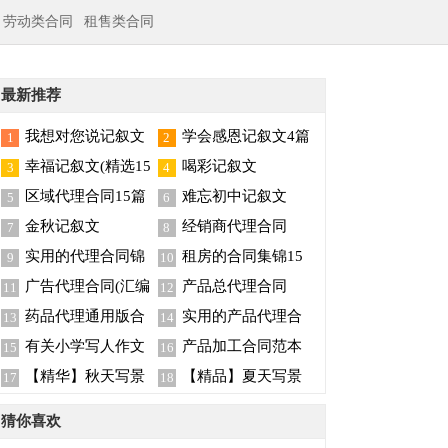
劳动类合同
租售类合同
最新推荐
我想对您说记叙文
学会感恩记叙文4篇
1
2
幸福记叙文(精选15
喝彩记叙文
3
4
篇)
区域代理合同15篇
难忘初中记叙文
5
6
金秋记叙文
经销商代理合同
7
8
实用的代理合同锦
租房的合同集锦15
9
10
集五篇
篇
广告代理合同(汇编
产品总代理合同
11
12
15篇)
药品代理通用版合
实用的产品代理合
13
14
同
同合集8篇
有关小学写人作文
产品加工合同范本
15
16
集合5篇
【精华】秋天写景
【精品】夏天写景
17
18
的作文300字4篇
的作文锦集九篇
猜你喜欢