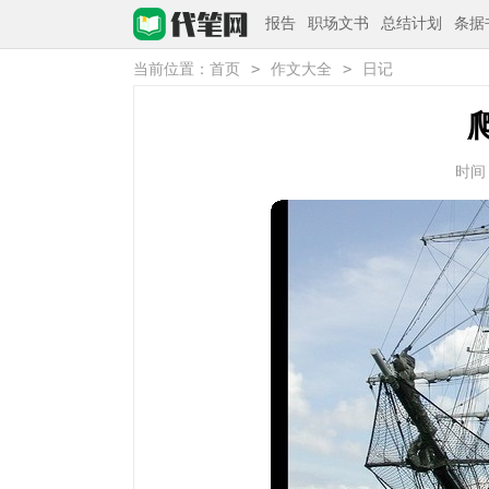
报告
职场文书
总结计划
条据
>
>
当前位置：
首页
作文大全
日记
时间：2