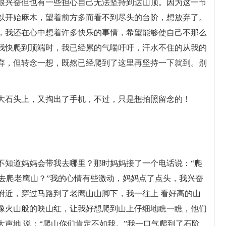
很兴奋但也有一些担心自己无法坚持到达山顶。因为这一节
以开始麻木，望着前方多而看不到尽头的台阶，想放弃了。
，我还在心中想着许多快乐的事情，希望能够使自己不那么
我快爬到顶端时，我已经累的气喘吁吁，汗水不住的从我的
弃，但转念一想，既然已经爬到了这里再坚持一下就到。别
。
大石头上，又掏出了手机，不过，只是想拍照留念的！
不知道妈妈会带我去哪里？那时妈妈接了一个电话说：“爬
要去爬老鹰山？”我的心情有些激动，妈妈点了点头，我兴奋
附近，穿过马路到了老鹰山山脚下，我一往上 看好高的山
像火山般的映山红，让我好想爬到山上仔细地瞧一瞧，他们
声地 说：“爬山你们肯定不如我。”我一口气爬到了石阶