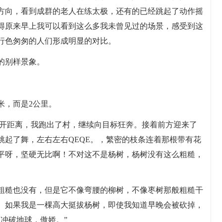
方向，看到成群的老人在练太极，还有的已经跳起了动作摇
得原来早上我可以看到这么多我未曾见过的场景，感受到这
行色匆匆的人们形成明显的对比。
的别样景象。
0米，而是2公里。
拉开距离，我跑出了村，继续向目标狂奔。接着前方迎来了
跳起了舞，左右左右QEQE。，繁密的枝条连着那根带有花
平呀，坚硬无比啊！不对这不是杨树，杨树没有这么粗糙，
粗糙也没有，但是它不像弯腰的柳树，不像枣树那般粗糙干
。如果我是一棵高大挺拔杨树，即使我知道早晚会被砍掉，
冲破地球，傲娇。”