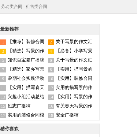
劳动类合同
租售类合同
最新推荐
【推荐】装修合同
关于写景的作文汇
1
2
范文集锦9篇
总九篇
【精选】写景的作
【必备】小学写景
3
4
文汇总七篇
作文四篇
知识百宝箱广播稿
关于写景的作文汇
5
6
总8篇
【精选】家乡写景
【实用】描写景的
7
8
的作文八篇
作文300字九篇
暑期社会实践活动
【实用】装修合同
9
10
总结
范文汇总5篇
【实用】描写春天
实用的描写景的作
11
12
写景的作文合集7篇
文汇总6篇
兴趣小组活动总结
【实用】写景的作
13
14
文汇编7篇
励志广播稿
有关春天写景的作
15
16
文六篇
实用的装修合同模
安全广播稿
17
18
板集锦八篇
猜你喜欢