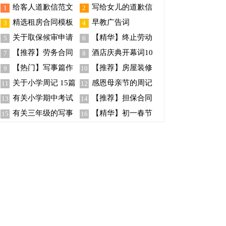
给客人道歉信范文
写给女儿的道歉信
1
2
汇编6篇
(10篇)
精选租房合同模板
早教广告词
3
4
合集7篇
关于取保候审申请
【精华】终止劳动
5
6
书4篇
合同模板汇编6篇
【推荐】劳务合同
酒店庆典开幕词10
7
8
范文锦集6篇
篇
【热门】写事篇作
【推荐】房屋装修
9
10
文锦集8篇
合同范文8篇
关于小学周记 15篇
感恩母亲节的周记
11
12
有关小学期中考试
【推荐】担保合同
13
14
作文300字锦集六篇
范文合集八篇
有关三年级的写事
【精华】初一春节
15
16
作文汇编七篇
作文锦集9篇