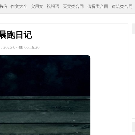
书信
作文大全
实用文
祝福语
买卖类合同
借贷类合同
建筑类合同
晨跑日记
026-07-08 06:16:20