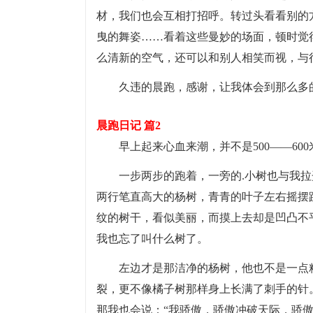
材，我们也会互相打招呼。转过头看看别的
曳的舞姿……看着这些曼妙的场面，顿时觉
么清新的空气，还可以和别人相笑而视，与
久违的晨跑，感谢，让我体会到那么多
晨跑日记 篇2
早上起来心血来潮，并不是500——60
一步两步的跑着，一旁的.小树也与我
两行笔直高大的杨树，青青的叶子左右摇摆
纹的树干，看似美丽，而摸上去却是凹凸不
我也忘了叫什么树了。
左边才是那洁净的杨树，他也不是一点
裂，更不像橘子树那样身上长满了刺手的针
那我也会说：“我骄傲，骄傲冲破天际，骄傲