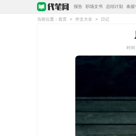
报告
职场文书
总结计划
条据
>
>
当前位置：
首页
作文大全
日记
时间：2