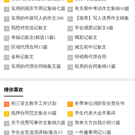
篇
实用的国庆节周记集锦七篇
有关期中考试作文集锦10篇
5
6
实用的年级写人的作文300
【推荐】写人优秀作文锦集
7
8
字锦集10篇
九篇
我想对您说记叙文
学会感恩记叙文4篇
9
10
幸福记叙文(精选15篇)
喝彩记叙文
11
12
区域代理合同15篇
难忘初中记叙文
13
14
金秋记叙文
经销商代理合同
15
16
实用的代理合同锦集五篇
租房的合同集锦15篇
17
18
猜你喜欢
初三语文教学工作计划
冬季单位消防安全责任书
1
2
抵押合同范文集合10篇
学生代表大会开幕词
3
4
关于优秀写事作文集锦六篇
简单大方自我介绍15篇
5
6
学生会竞选演讲稿(集合15
一件趣事周记12篇
7
8