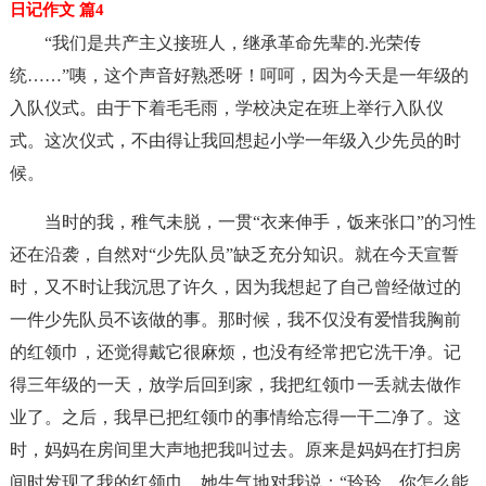
日记作文 篇4
“我们是共产主义接班人，继承革命先辈的.光荣传
统……”咦，这个声音好熟悉呀！呵呵，因为今天是一年级的
入队仪式。由于下着毛毛雨，学校决定在班上举行入队仪
式。这次仪式，不由得让我回想起小学一年级入少先员的时
候。
当时的我，稚气未脱，一贯“衣来伸手，饭来张口”的习性
还在沿袭，自然对“少先队员”缺乏充分知识。就在今天宣誓
时，又不时让我沉思了许久，因为我想起了自己曾经做过的
一件少先队员不该做的事。那时候，我不仅没有爱惜我胸前
的红领巾，还觉得戴它很麻烦，也没有经常把它洗干净。记
得三年级的一天，放学后回到家，我把红领巾一丢就去做作
业了。之后，我早已把红领巾的事情给忘得一干二净了。这
时，妈妈在房间里大声地把我叫过去。原来是妈妈在打扫房
间时发现了我的红领巾，她生气地对我说：“玲玲，你怎么能