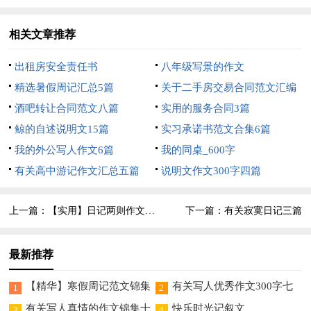
相关文章推荐
出租房安全责任书
八年级写景的作文
精选暑假周记汇总5篇
关于二手房交易合同范文汇编
酒吧转让合同范文八篇
十篇
实用的服务合同3篇
鲸的自述说明文15篇
实习承诺书范文合集6篇
我的外公写人作文6篇
我的同桌_600字
有关高中游记作文汇总五篇
说明文作文300字四篇
上一篇：
【实用】日记两则作文4篇
下一篇：
有关寂寞日记三篇
最新推荐
【精华】寒假周记范文锦集
有关写人优秀作文300字七
1
2
五篇
篇
有关写人真情的作文锦集十
快乐时光记叙文
3
4