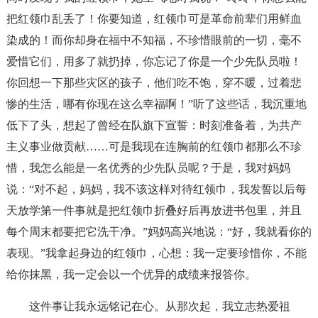
把红领巾乱丢了！你要知道，红领巾可是革命前辈们用鲜血
染成的！而你却身在福中不知福，不珍惜眼前的一切，毫不
爱惜它们，用多了就扔掉，你忘记了你是一个少先队员啦！
你回想一下那些灾区的孩子，他们吃不饱，穿不暖，过着悲
惨的生活，哪有你现在这么幸福啊！”听了这些话，我沉重地
低下了头，想起了曾经在队旗下宣誓：时刻准备着，为共产
主义事业做贡献……可是我现在连胸前的红领巾都那么不珍
惜，我怎么能是一名优秀的少先队员呢？于是，我对妈妈
说：“对不起，妈妈，我不该这样对待红领巾，我发誓以后每
天放学第一件事就是把红领巾折叠好后再放进书包里，并且
每个周末都要把它洗干净。”妈妈高兴地说：“好，我就看你的
表现。”我拿起身边的红领巾，心想：我一定要珍惜你，不能
给你抹黑，我一定会以一个优异的成绩来报答你。
这件事让我永远铭记在心。从那次起，我立志热爱祖