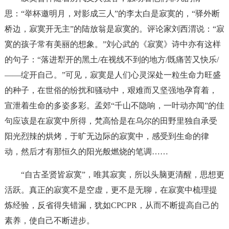
思：“举杯邀明月，对影成三人”的李太白是寂寞的，“驿外断
桥边，寂寞开无主”的陆放翁是寂寞的。评论家刘西渭说：“寂
寞的孩子常有美丽的想象。”刘心武的《寂寞》诗中亦有这样
的句子：“落进犁开的黑土/在视线不到的地方/既痛苦又快乐/
——绽开自己。”可见，寂寞是人们心灵深处一粒生命力旺盛
的种子，在世俗的纷扰和骚动中，艰难而又坚强地孕育着，
宣泄着生命的多姿多彩。孟郊“千山不隐响，一叶动亦闻”的佳
句应该是在寂寞中所得，梵高恰是在乌尔的田野里独自承受
阳光烈辣的烘烤，于旷无边际的寂寞中，感受到生命的律
动，然后才有那恒久的阳光般燃烧的笔调……
“自古圣贤皆寂寞”，唯其寂寞，所以头脑更清醒，思想更
活跃。真正的寂寞不是空虚，更不是无聊，在寂寞中梳理提
炼经验，反省得失错漏，犹如CPCPR，从而不断提高自己的
素养，使自己不断进步。