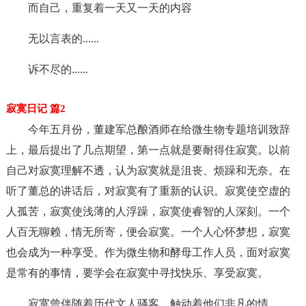
而自己，重复着一天又一天的内容
无以言表的......
诉不尽的......
寂寞日记 篇2
今年五月份，董建军总酿酒师在给微生物专题培训致辞
上，最后提出了几点期望，第一点就是要耐得住寂寞。以前
自己对寂寞理解不透，认为寂寞就是沮丧、烦躁和无奈。在
听了董总的讲话后，对寂寞有了重新的认识。寂寞使空虚的
人孤苦，寂寞使浅薄的人浮躁，寂寞使睿智的人深刻。一个
人百无聊赖，情无所寄，便会寂寞。一个人心怀梦想，寂寞
也会成为一种享受。作为微生物和酵母工作人员，面对寂寞
是常有的事情，要学会在寂寞中寻找快乐、享受寂寞。
寂寞曾伴随着历代文人骚客，触动着他们非凡的情