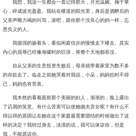
我想，我这一生都会一直记得那天，月光温婉。掬于掌
心，碎成波光盈盈。我站在楼道的阳光里，身后是酒醉后的
父亲声嘶力竭的叫骂，滚吧，跟你那个没良心的妈一样，忘
恩负义的人。
我倔强的扬着头，看似闲庭信步的慢慢走下楼去。其实
内心的屈辱已经像海啸时的巨浪，将整个天地都吞没。
自从父亲的生意投资失败后，母亲就带着家里为数不多
的存款走了。临走之前她哭着对我说，小朵，妈妈也时不得
已，妈妈也有苦衷。
我木然的看着面前那个美丽的妇人，渐渐的，脸上露出
了讥屑的笑意。有什么苦衷可以使她抛夫弃女呢？有什么不
得以得的原因让在她在这个家庭最需要团结的时候做出了这
样的决定？我转过身去，淡漠的说，我可以体谅你，但是
我，不能原谅你。