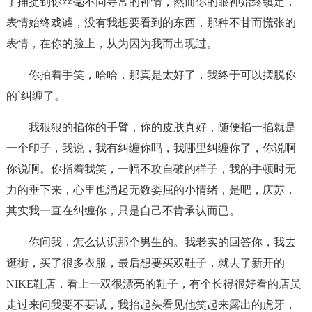
了捕捉到你丝毫不同寻常的神情，然而你的眼神始终镇定，
表情始终戏谑，没有我想要看到的东西，那种不甘而慌张的
表情，在你的脸上，从为因为我而出现过。
你拍着手笑，哈哈，那真是太好了，我终于可以摆脱你
的`纠缠了。
我狠狠的掐你的手臂，你的皮肤真好，随便掐一掐就是
一个印子，我说，我有纠缠你吗，我哪里纠缠你了，你说啊
你说啊。你指着我笑，一幅不攻自破的样子，我的手顿时无
力的垂下来，心里也涌起无数委屈的小情绪，是吧，庆苏，
其实我一直在纠缠你，只是自己不肯承认而已。
你问我，怎么认识那个男生的。我老实的回答你，我去
逛街，买了很多衣服，最后想要买双鞋子，就去了新开的
NIKE鞋店，看上一双很漂亮的鞋子，有个长得很好看的店员
走过来问我要不要试，我抬起头看见他笑起来露出的虎牙，