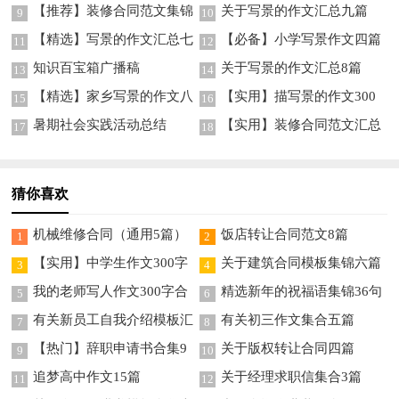
五篇
十篇
【推荐】装修合同范文集锦
关于写景的作文汇总九篇
9
10
9篇
【精选】写景的作文汇总七
【必备】小学写景作文四篇
11
12
篇
知识百宝箱广播稿
关于写景的作文汇总8篇
13
14
【精选】家乡写景的作文八
【实用】描写景的作文300
15
16
篇
字九篇
暑期社会实践活动总结
【实用】装修合同范文汇总
17
18
5篇
猜你喜欢
机械维修合同（通用5篇）
饭店转让合同范文8篇
1
2
【实用】中学生作文300字
关于建筑合同模板集锦六篇
3
4
集锦10篇
我的老师写人作文300字合
精选新年的祝福语集锦36句
5
6
集九篇
有关新员工自我介绍模板汇
有关初三作文集合五篇
7
8
总四篇
【热门】辞职申请书合集9
关于版权转让合同四篇
9
10
篇
追梦高中作文15篇
关于经理求职信集合3篇
11
12