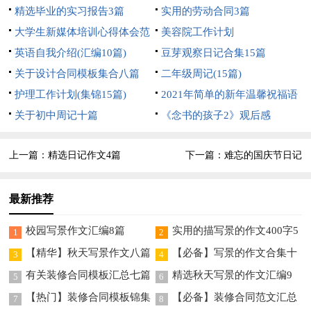
精选毕业的实习报告3篇
实用的劳动合同3篇
大学生新媒体培训心得体会范
美容院工作计划
文
英语自我介绍(汇编10篇)
豆芽观察日记合集15篇
关于设计合同模板集合八篇
二年级周记(15篇)
护理工作计划(集锦15篇)
2021年简单的新年温馨祝福语
关于初中周记十篇
89句
《念书的孩子2》观后感
上一篇：
精选日记作文4篇
下一篇：
难忘的国庆节日记
最新推荐
校园写景作文汇编8篇
实用的描写景的作文400字5
1
2
篇
【精华】秋天写景作文八篇
【必备】写景的作文合集十
3
4
篇
有关装修合同模板汇总七篇
精选秋天写景的作文汇编9
5
6
篇
【热门】装修合同模板锦集
【必备】装修合同范文汇总
7
8