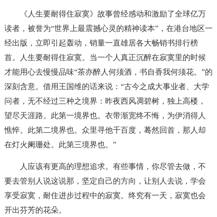
《人生要耐得住寂寞》故事曾经感动和激励了全球亿万
读者，被誉为“世界上最震撼心灵的精神读本”，在港台地区一
经出版，立即引起轰动，销量一直雄居各大畅销书排行榜
首。人生要耐得住寂寞。当一个人真正沉醉在寂寞里的时候
才能用心去慢慢品味“茶亦醉人何须酒，书自香我何须花。”的
深刻含意。借用王国维的话来说：“古今之成大事业者、大学
问者，无不经过三种之境界：昨夜西风凋碧树，独上高楼，
望尽天涯路。此第一境界也。衣带渐宽终不悔，为伊消得人
憔悴。此第二境界也。众里寻他千百度，蓦然回首，那人却
在灯火阑珊处。此第三境界也。”
人应该有更高的理想追求。有些事情，你尽管去做，不
要去管别人说这说那，坚定自己的方向，让别人去说，学会
享受寂寞，耐住进步过程中的寂寞。终究有一天，寂寞也会
开出芬芳的花朵。