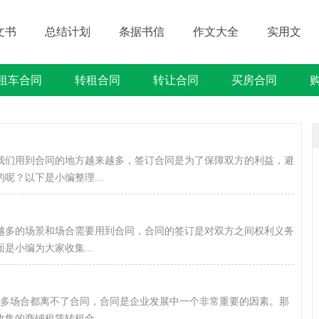
文书
总结计划
条据书信
作文大全
实用文
租车合同
转租合同
转让合同
买房合同
借贷类合同
建筑类合同
劳动类合同
租售类合同
，我们用到合同的地方越来越多，签订合同是为了保障双方的利益，避
呢？以下是小编整理...
来越多的场景和场合需要用到合同，合同的签订是对双方之间权利义务
小编为大家收集...
很多场合都离不了合同，合同是企业发展中一个非常重要的因素。那
集的商铺租赁转租合...