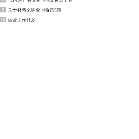
【精选】供货合同范文合集七篇
9
关于材料采购合同合集6篇
10
运营工作计划