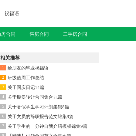
祝福语
购房合同
售房合同
二手房合同
相关推荐
1
给朋友的毕业祝福语
2
班级值周工作总结
3
关于国庆日记14篇
4
关于股份转让合同集合九篇
5
关于暑假学生学习计划集锦8篇
6
关于文员的辞职报告范文锦集9篇
7
关于学生的一分钟自我介绍模板锦集9篇
8