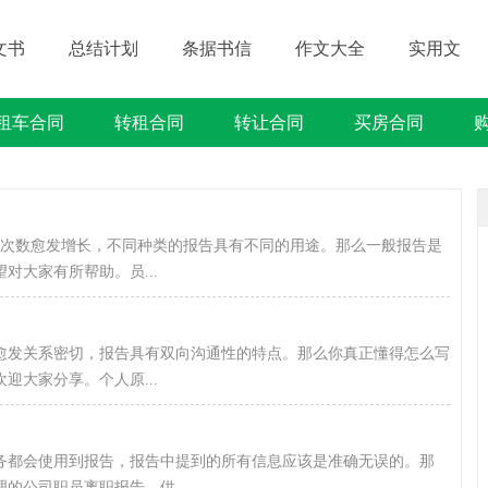
文书
总结计划
条据书信
作文大全
实用文
租车合同
转租合同
转让合同
买房合同
借贷类合同
建筑类合同
劳动类合同
租售类合同
的次数愈发增长，不同种类的报告具有不同的用途。那么一般报告是
对大家有所帮助。员...
们愈发关系密切，报告具有双向沟通性的特点。那么你真正懂得怎么写
迎大家分享。个人原...
务都会使用到报告，报告中提到的所有信息应该是准确无误的。那
的公司职员离职报告，供...