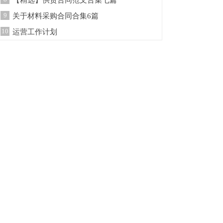
【精选】供货合同范文合集七篇
9
关于材料采购合同合集6篇
10
运营工作计划