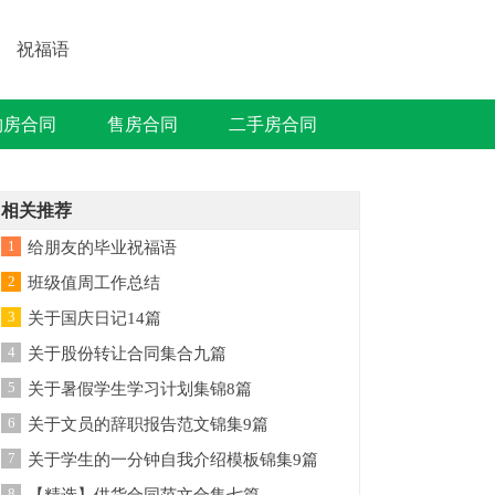
祝福语
购房合同
售房合同
二手房合同
相关推荐
1
给朋友的毕业祝福语
2
班级值周工作总结
3
关于国庆日记14篇
4
关于股份转让合同集合九篇
5
关于暑假学生学习计划集锦8篇
6
关于文员的辞职报告范文锦集9篇
7
关于学生的一分钟自我介绍模板锦集9篇
8