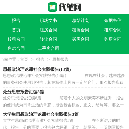
报告
职场文书
总结计划
条据书信
首页
租房合同
租赁合同
租车合同
作文大全
实用文
祝福语
买卖类合同
转租合同
转让合同
买房合同
购房合同
借贷类合同
建筑类合同
劳动类合同
租售类合同
售房合同
二手房合同
>
>
当前位置：
首页
报告
思想报告
思想政治理论课社会实践报告(13篇)
思想政治理论课社会实践报告(13篇) 在现在社会，越来越多
的事务都会使用到报告，其在写作上具有一定的窍门。那么报告应该
怎么写才合适呢？以下是小编为大家整理的...
处分思想报告汇编8篇
处分思想报告汇编8篇 随着个人的文明素养不断提升，报告
的使用成为日常生活的常态，报告包含标题、正文、结尾等。那么一
般报告是怎么写的呢？下面是小编整理的处...
大学生思想政治理论课社会实践报告3篇
大学生思想政治理论课社会实践报告3篇 在不断进步的时
代，报告十分的重要，报告包含标题、正文、结尾等。一听到写报告