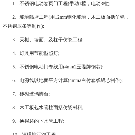
1、不锈钢电动卷页门工程(手动1樘，电动3樘);
2、玻璃隔墙工程(用12mm钢化玻璃，木工板面括仿瓷，
不锈钢压条等制作);
3、天棚、墙面、及柱子仿瓷工程;
4、灯具用节能型照灯;
5、不锈钢电动门专线用(4mm2玉碟牌钢芯);
6、电源线以地面平方计算(4mm2白付套线铅芯制作);
7、砖砌玻璃脚台;
8、木工板包水管柱面括仿瓷材料;
9、换损坏的下水管工程;
10、清理排污沟工程。