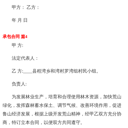
甲方： 乙方：
年 月 日
承包合同 篇4
甲 方:
法定代表人：
乙 方:____县程湾乡和湾村罗湾组村民小组。
负责人:
为发展林业生产，培育和合理使用林木资源，加快荒山
绿化，发挥森林蓄水保土、调节气候、改善环境作用，促进
鲁山经济发展，根据上级开发荒山精神，经甲乙双方充分协
商，特订立本合同，以便双方共同遵守。