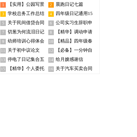
【实用】公园写景
晨跑日记七篇
1
2
作文300字4篇
学校总务工作总结
四年级日记通用15
3
4
篇
关于民间借贷合同
公司实习生辞职申
5
6
范文锦集五篇
请书通用15篇
切葱为何流泪日记
【精华】调动申请
7
8
书模板集合九篇
幼师培训心得体会
【精品】四年级春
9
10
节作文6篇
关于初中议论文
【必备】一分钟自
11
12
我介绍模板锦集八篇
停电了日记集合五
给月嫂感谢信
13
14
篇
【精华】个人委托
关于汽车买卖合同
15
16
书模板集合8篇
模板汇总10篇