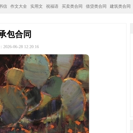
书信
作文大全
实用文
祝福语
买卖类合同
借贷类合同
建筑类合同
承包合同
026-06-28 12:20:16