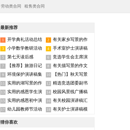
劳动类合同
租售类合同
最新推荐
开学典礼活动总结
有关家乡写景的作
1
2
文300字四篇
小学数学教研活动
手术室护士演讲稿
3
4
总结
八篇
第七天读后感
竞选学生会主席演
5
6
讲稿
【推荐】旅游日记
有关描写景的作文
7
8
四篇
600字6篇
环境保护演讲稿集
【热门】秋天写景
9
10
锦五篇
作文四篇
实用的湖写景的作
精选竞选团委副书
11
12
文10篇
记演讲稿三篇
实用的感恩学生演
校园风景线广播稿
13
14
讲稿模板6篇
实用的感恩初中演
有关校园演讲稿汇
15
16
讲稿三篇
编七篇
幼儿园教师节活动
有关护士演讲稿模
17
18
总结
板集合6篇
猜你喜欢