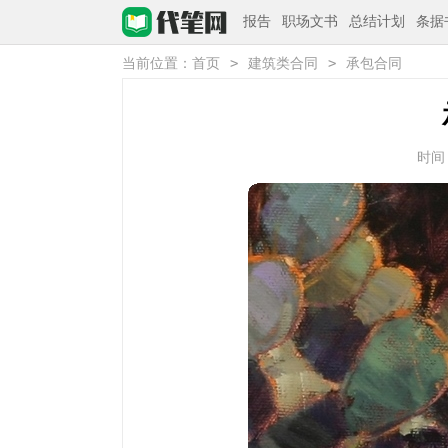
报告
职场文书
总结计划
条据
>
>
当前位置：
首页
建筑类合同
承包合同
时间：2