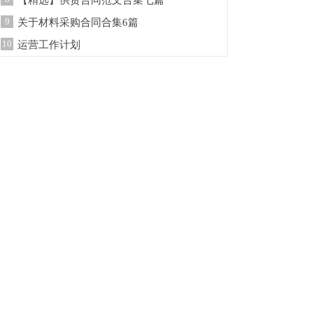
【精选】供货合同范文合集七篇
9
关于材料采购合同合集6篇
10
运营工作计划