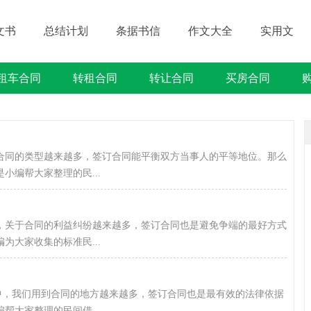
文书
总结计划
条据书信
作文大全
实用文
租车合同
转租合同
转让合同
买房合同
借贷类合同
建筑类合同
劳动类合同
租售类合同
合同的类型越来越多，签订合同能平衡双方当事人的平等地位。那么
小编帮大家整理的民...
，关于合同的利益纠纷越来越多，签订合同也是避免争端的最好方式
为大家收集的标准民...
会中，我们用到合同的地方越来越多，签订合同也是最有效的法律依据
帮大家整理的民间借...