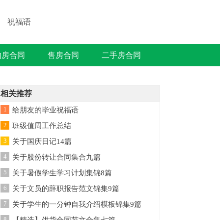
祝福语
购房合同
售房合同
二手房合同
相关推荐
1
给朋友的毕业祝福语
2
班级值周工作总结
3
关于国庆日记14篇
4
关于股份转让合同集合九篇
5
关于暑假学生学习计划集锦8篇
6
关于文员的辞职报告范文锦集9篇
7
关于学生的一分钟自我介绍模板锦集9篇
8